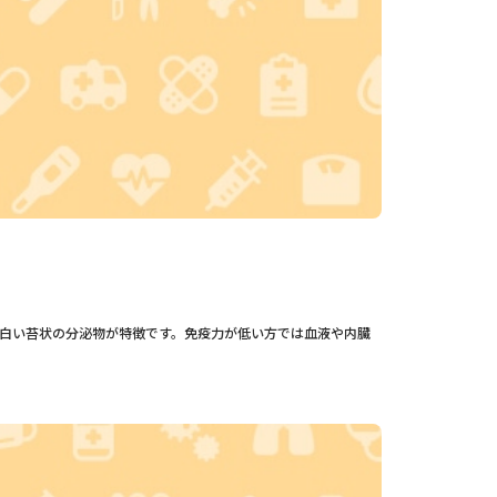
白い苔状の分泌物が特徴です。免疫力が低い方では血液や内臓