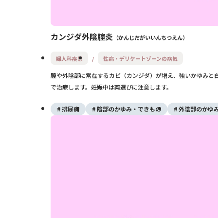
カンジダ外陰腟炎
かんじだがいいんちつえん
婦人科疾患
性病・デリケートゾーンの病気
腟や外陰部に常在するカビ（カンジダ）が増え、強いかゆみと
で治療します。妊娠中は薬選びに注意します。
排尿痛
陰部のかゆみ・できもの
外陰部のかゆ