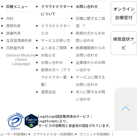
診療メニュー
クラウドドクター
お問い合わせ
オンライン
について
診療受付
内科
診療に関するご相
発熱外来
クラウドドクター
談
頭痛外来
とは
医師の方からのお
病気症状ナ
生活習慣病外来
サービスの使い方
問い合わせ
ビ
花粉症外来
よくあるご質問
医療機関様からの
お知らせ
お問い合わせ
General Medicine
(Select
お問い合わせ
企業様からのお問
Language)
医師の方へ［クラ
い合わせ
ウドドクター募
サービスに関する
集］
お問い合わせ
運営会社
求人に関するお問
い合わせ
LegitScript認証取得済みサービス：
LegitScriptにより、
サービスの信頼性と安全性が認証されています。
ユーザー利用規約
クラウドドクター利用規約
クリニック利用規約