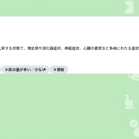
上昇する状態で、倦怠感や消化器症状、神経症状、心臓の異常など多岐にわたる症状
尿の量が多い／少ない
便秘