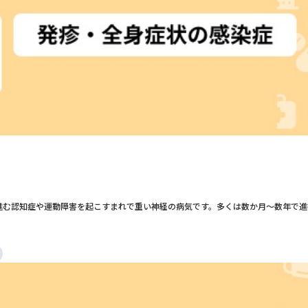
進む認知症や運動障害を起こすまれで重い神経の病気です。多くは数か月〜数年で進