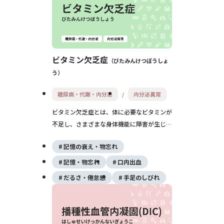
ビタミン欠乏症
びたみんけつぼうしょ
う
糖尿病・代謝・内分泌
内分泌異常
ビタミン欠乏症とは、体に必要なビタミンが
不足し、さまざまな身体機能に障害が生じる
状態です。ビタミンごとに特有の症状があ
記憶の衰え・物忘れ
り、食生活の乱れや吸収障害、過度なダイエ
ットなどが主な原因です。早期の補充と原因
記憶・物忘れ
口内出血
への対処が重要です。
だるさ・倦怠感
手足のしびれ