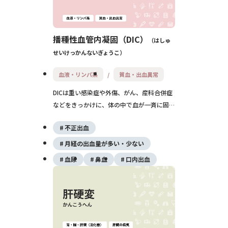
播種性血管内凝固（DIC）
はしゅ
せいけっかんないぎょうこ
血液・リンパ系
貧血・出血異常
DICは重い感染症や外傷、がん、産科合併症
などをきっかけに、体の中で血が一斉に固ま
りやすくなり、同時に出血もしやすくなる緊
不正出血
急の病態です。 原因病気の治療に加え、血
液の補充や抗凝固療法を状況に応じて行いま
月経の出血量が多い・少ない
す。
血尿
鼻血
口内出血