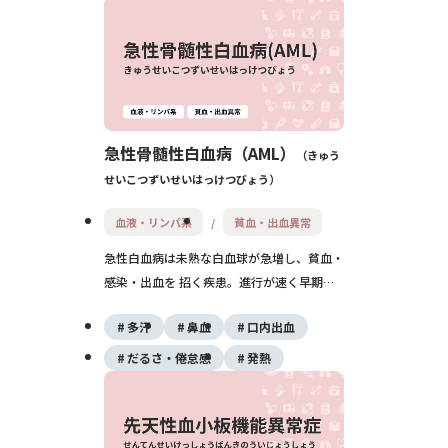
急性骨髄性白血病（AML）
きゅう
せいこつずいせいはっけつびょう
血液・リンパ系
貧血・出血異常
急性白血病は未熟な白血球が急増し、貧血・
感染・出血を 招く疾患。進行が速く早期診
断と化学療法、必要に応じ移植が重要。
多汗
鼻血
口内出血
だるさ・倦怠感
発熱