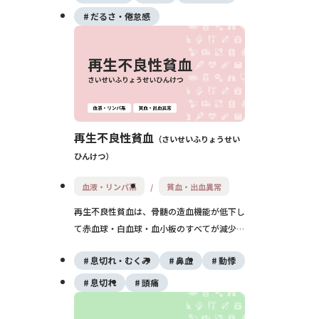
診断と管理が重要です。
だるさ・倦怠感
再生不良性貧血
さいせいふりょうせい
ひんけつ
血液・リンパ系
貧血・出血異常
再生不良性貧血は、骨髄の造血機能が低下し
て赤血球・白血球・血小板のすべてが減少す
る病気です。貧血症状だけでなく、出血や感
息切れ・むくみ
鼻血
動悸
染を起こしやすくなります。治療には輸血、
免疫抑制療法、骨髄移植などが用いられま
息切れ
頭痛
す。