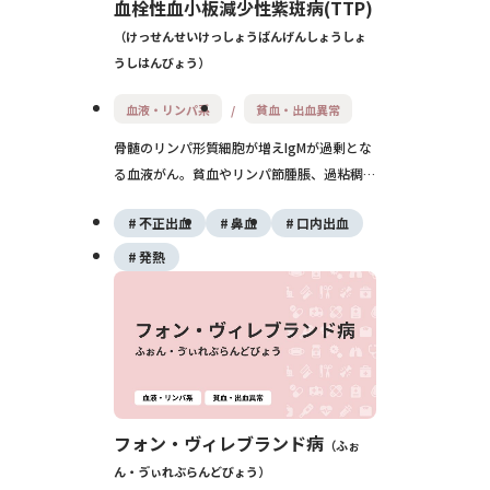
血栓性血小板減少性紫斑病(TTP)
けっせんせいけっしょうばんげんしょうしょ
うしはんびょう
血液・リンパ系
貧血・出血異常
骨髄のリンパ形質細胞が増えIgMが過剰とな
る血液がん。貧血やリンパ節腫脹、過粘稠で
頭痛・視力低下を来す。症状に応じてリツキ
不正出血
鼻血
口内出血
シマブ併用療法やBTK阻害薬、血漿交換を
行います。
発熱
フォン・ヴィレブランド病
ふぉ
ん・ゔぃれぶらんどびょう