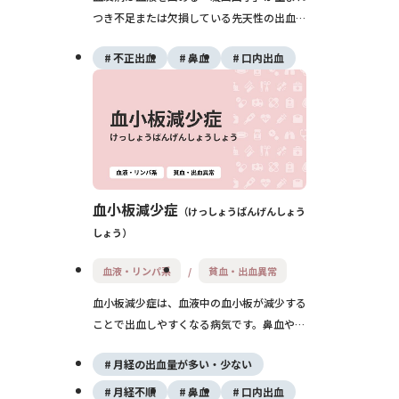
つき不足または欠損している先天性の出血性
疾患で、止血が困難になる病気です。軽いけ
不正出血
鼻血
口内出血
がでも出血が止まりにくく、関節内出血など
を繰り返すことがあります。適切な治療と自
己管理が必要です。
血小板減少症
けっしょうばんげんしょう
しょう
血液・リンパ系
貧血・出血異常
血小板減少症は、血液中の血小板が減少する
ことで出血しやすくなる病気です。鼻血やあ
ざ、月経過多などの症状が現れ、重症の場合
月経の出血量が多い・少ない
は内出血のリスクもあります。原因は免疫異
常や薬剤、骨髄疾患など多岐にわたり、早期
月経不順
鼻血
口内出血