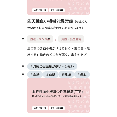
先天性血小板機能異常症
せんてん
せいけっしょうばんきのういじょうしょう
血液・リンパ系
貧血・出血異常
生まれつき血小板が「はり付く・集まる・放
出する」働きのどこかが弱く、鼻血やあざ、
月経過多などの出血が続きやすい病気です。
月経の出血量が多い・少ない
種類により治療は、止血薬・輸血・遺伝子に
基づく個別対応などを組み合わせます。
血尿
血便
吐血
鼻血