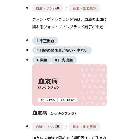
血液・リンパ系
貧血・出血異常
フォン・ヴィレブランド病は、血液の止血に
関わるフォン・ヴィレブランド因子が不足ま
たは異常をきたすことで、出血が止まりにく
不正出血
くなる遺伝性の出血性疾患です。症状は軽度
から重度まであり、鼻血や月経過多が代表的
月経の出血量が多い・少ない
です。治療には止血薬や因子補充が用いられ
鼻血
口内出血
ます。
血友病
けつゆうびょう
血液・リンパ系
貧血・出血異常
血友病は血液を固める「凝固因子」が生まれ