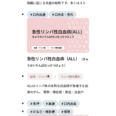
粘膜に起こる炎症の総称です。多くはストレ
スや疲れ、ビタミン不足、軽い傷などがきっ
口内出血
口内炎・荒れ
かけで、1〜2週間ほどで自然に治ります
が、長引く・何度も繰り返す・形がいびつで
硬い場合は、他の病気が隠れていることもあ
り受診が大切です。
急性リンパ性白血病（ALL）
きゅ
うせいりんぱはっけつびょう
血液・リンパ系
リンパ節の腫れ
ALLはリンパ系の未熟な白血球が急増する血
液のがん。 発熱・倦怠感・貧血・出血や感
染を来し、早期診断と化学療法が基本。
多汗
鼻血
口内出血
だるさ・倦怠感
発熱