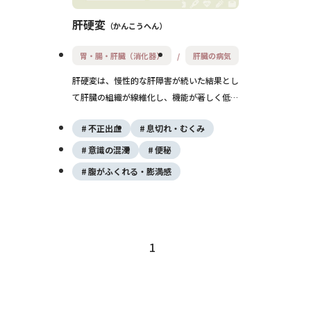
肝硬変
かんこうへん
胃・腸・肝臓（消化器）
肝臓の病気
肝硬変は、慢性的な肝障害が続いた結果とし
て肝臓の組織が線維化し、機能が著しく低下
する状態です。初期は無症状でも、進行する
不正出血
息切れ・むくみ
と黄疸や腹水、意識障害などの合併症が現
れ、命に関わることもあります。早期の診断
意識の混濁
便秘
と原因に応じた治療が重要です。
腹がふくれる・膨満感
1