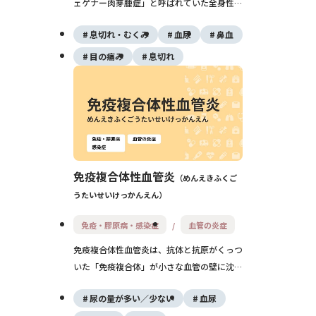
ェゲナー肉芽腫症」と呼ばれていた全身性の
血管炎です。鼻・副鼻腔や耳・目などの上気
息切れ・むくみ
血尿
鼻血
道、肺、腎臓に炎症が起こり、発熱・膿のよ
うな鼻水・咳・血尿などが見られます。治療
目の痛み
息切れ
しないと生命に関わることもありますが、現
在はステロイドと免疫抑制薬を中心とした治
療で予後は大きく改善しています。
免疫複合体性血管炎
めんえきふくご
うたいせいけっかんえん
免疫・膠原病・感染症
血管の炎症
免疫複合体性血管炎は、抗体と抗原がくっつ
いた「免疫複合体」が小さな血管の壁に沈着
し、紫斑やじんま疹、関節痛、腎障害などを
尿の量が多い／少ない
血尿
起こす病気のグループです。原因は感染症や