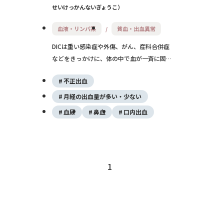
せいけっかんないぎょうこ
血液・リンパ系
貧血・出血異常
DICは重い感染症や外傷、がん、産科合併症
などをきっかけに、体の中で血が一斉に固ま
りやすくなり、同時に出血もしやすくなる緊
不正出血
急の病態です。 原因病気の治療に加え、血
液の補充や抗凝固療法を状況に応じて行いま
月経の出血量が多い・少ない
す。
血尿
鼻血
口内出血
1