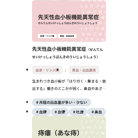
先天性血小板機能異常症
せんてん
せいけっしょうばんきのういじょうしょう
血液・リンパ系
貧血・出血異常
生まれつき血小板が「はり付く・集まる・放
出する」働きのどこかが弱く、鼻血やあざ、
月経過多などの出血が続きやすい病気です。
月経の出血量が多い・少ない
種類により治療は、止血薬・輸血・遺伝子に
基づく個別対応などを組み合わせます。
血尿
血便
吐血
鼻血