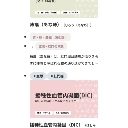
痔瘻（あな痔）
じろう（あなぢ）
胃・腸・肝臓（消化器）
直腸・肛門の病気
痔瘻（あな痔）は、肛門周囲膿瘍が治りきら
ずに瘻管と呼ばれる膿の通り道ができてしま
う病気です。膿や分泌物が出続けるほか、再
血尿
肛門痛
発を繰り返す慢性疾患であり、自然治癒は期
待できません。根治には手術が必要で、早期
の診断と適切な治療が重要です。
播種性血管内凝固（DIC）
はしゅ