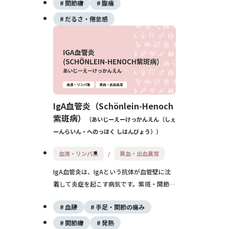
自己免疫疾患、薬剤などさまざまで、臓器障
関節痛
腹痛
害の程度に応じてステロイドや免疫抑制薬で
だるさ・倦怠感
治療します。
IgA血管炎（Schönlein-Henoch
紫斑病）
あいじーえーけっかんえん（しぇ
ーんらいん・へのっほく しはんびょう）
血液・リンパ系
貧血・出血異常
IgA血管炎は、IgAという抗体が血管壁に沈
着して炎症を起こす病気です。紫斑・関節
痛・腹痛が特徴で、多くは自然に改善します
血尿
手足・関節の痛み
が腎障害の有無を長期フォローします。小児
に多いものの成人でも発症します。
関節痛
発熱