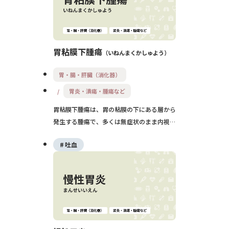
胃粘膜下腫瘍
いねんまくかしゅよう
胃・腸・肝臓（消化器）
胃炎・潰瘍・腫瘍など
胃粘膜下腫瘍は、胃の粘膜の下にある層から
発生する腫瘍で、多くは無症状のまま内視鏡
検査などで偶然発見されます。良性から悪性
吐血
までさまざまなタイプがあり、正確な診断に
は超音波内視鏡や組織検査が必要です。治療
方針は大きさや性質に応じて経過観察か切除
を選択し、悪性が疑われる場合には外科手術
も検討されます。