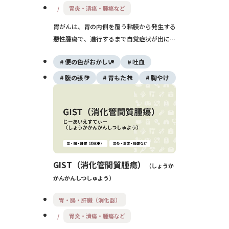
胃炎・潰瘍・腫瘍など
胃がんは、胃の内側を覆う粘膜から発生する
悪性腫瘍で、進行するまで自覚症状が出にく
いことが特徴です。原因としてはピロリ菌感
便の色がおかしい
吐血
染、食生活、遺伝などが挙げられ、早期発見
が予後を大きく左右します。内視鏡による検
腹の張り
胃もたれ
胸やけ
診と、病変の広がりに応じた治療（内視鏡切
除・外科手術・化学療法）が重要です。
GIST（消化管間質腫瘍）
しょうか
かんかんしつしゅよう
胃・腸・肝臓（消化器）
胃炎・潰瘍・腫瘍など