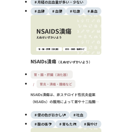
月経の出血量が多い・少ない
種類により治療は、止血薬・輸血・遺伝子に
基づく個別対応などを組み合わせます。
血尿
血便
吐血
鼻血
NSAIDs潰瘍
えぬせいずかいよう
胃・腸・肝臓（消化器）
胃炎・潰瘍・腫瘍など
NSAIDs潰瘍は、非ステロイド性抗炎症薬
（NSAIDs）の服用によって胃や十二指腸の
粘膜が障害され、潰瘍を生じる薬剤性消化管
便の色がおかしい
吐血
障害です。みぞおちの痛みや黒色便、出血を
伴うこともあり、重症化すると穿孔やショッ
腹の張り
胃もたれ
胸やけ
クを起こすこともあります。特に高齢者では