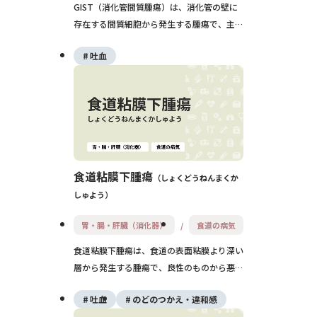
GIST（消化管間質腫瘍）は、消化管の壁に
存在する間質細胞から発生する腫瘍で、主に
胃や小腸に見られます。多くは無症状で経過
吐血
しますが、出血や腹痛の原因になることもあ
り、悪性の可能性もあります。診断には内視
鏡と超音波内視鏡、生検による病理検査が必
要で、治療は外科的切除が基本です。再発リ
スクに応じて分子標的薬による補助療法も行
われます。
食道粘膜下腫瘍
しょくどうねんまくか
しゅよう
胃・腸・肝臓（消化器）
食道の病気
食道粘膜下腫瘍は、食道の表面粘膜より深い
層から発生する腫瘍で、良性のものから悪性
のものまでさまざまなタイプがあります。多
吐血
のどのつかえ・違和感
くは無症状で偶然見つかりますが、大きくな