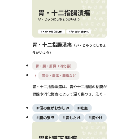
無症状のまま進行する例もあるため、予防薬
の併用や定期的な検査が重要です。
胃・十二指腸潰瘍
い・じゅうにしちょ
うかいよう
胃・腸・肝臓（消化器）
胃炎・潰瘍・腫瘍など
胃・十二指腸潰瘍は、胃や十二指腸の粘膜が
胃酸や消化酵素によって深く傷つき、えぐれ
た状態になる病気です。ピロリ菌感染や
便の色がおかしい
吐血
NSAIDsの使用が主な原因で、みぞおちの痛
みや黒色便、吐血などの症状を伴います。再
腹の張り
胃もたれ
胸やけ
発しやすい病気ですが、適切な治療と除菌、
生活習慣の改善によってコントロールが可能
です。