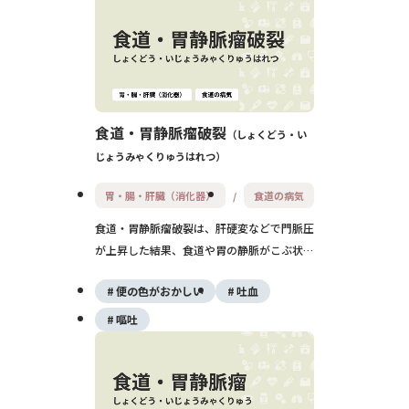
ると嚥下困難や胸の圧迫感を引き起こすこと
があります。正確な診断には内視鏡や超音波
内視鏡検査が必要で、治療方針は腫瘍の性質
や大きさによって異なります。
食道・胃静脈瘤破裂
しょくどう・い
じょうみゃくりゅうはれつ
胃・腸・肝臓（消化器）
食道の病気
食道・胃静脈瘤破裂は、肝硬変などで門脈圧
が上昇した結果、食道や胃の静脈がこぶ状に
膨らみ、それが破裂して大量出血を起こす状
便の色がおかしい
吐血
態です。突然の吐血や黒色便が現れ、短時間
でショック状態に陥ることもあり、命に関わ
嘔吐
る緊急疾患です。早急な内視鏡による止血
と、出血の再発を防ぐ長期的な管理が不可欠
です。