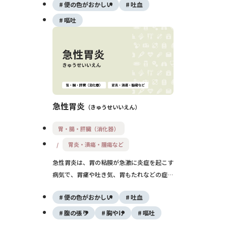
便の色がおかしい
吐血
気です。主な症状は嘔吐後の鮮血を含む吐血
で、アルコールの過剰摂取や妊娠による悪
嘔吐
阻、胃の不調などが誘因となります。出血量
が多い場合は早急な治療が必要であり、内視
鏡による止血が基本となります。
急性胃炎
きゅうせいいえん
胃・腸・肝臓（消化器）
胃炎・潰瘍・腫瘍など
急性胃炎は、胃の粘膜が急激に炎症を起こす
病気で、胃痛や吐き気、胃もたれなどの症状
を引き起こします。過度な飲酒や薬剤、スト
便の色がおかしい
吐血
レス、感染などが原因となり、多くは一過性
ですが、放置すると出血や潰瘍に進展するこ
腹の張り
胸やけ
嘔吐
ともあります。