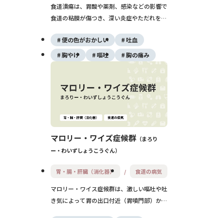
食道潰瘍は、胃酸や薬剤、感染などの影響で
食道の粘膜が傷つき、深い炎症やただれを起
こす病気です。胸やけや痛み、嚥下時の違和
便の色がおかしい
吐血
感などが主な症状で、重症化すると吐血や出
血を伴うこともあります。原因に応じた治療
胸やけ
嘔吐
胸の痛み
が必要であり、薬物療法や生活習慣の見直し
が中心となります。適切な対応により、多く
の場合は治癒が可能ですが、再発を防ぐため
の継続的な管理が大切です。
マロリー・ワイズ症候群
まろり
ー・わいずしょうこうぐん
胃・腸・肝臓（消化器）
食道の病気
マロリー・ワイス症候群は、激しい嘔吐や吐
き気によって胃の出口付近（胃噴門部）から
食道下部にかけての粘膜が裂け、出血する病