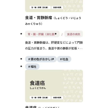
食道・胃静脈瘤
しょくどう・いじょう
みゃくりゅう
胃・腸・肝臓（消化器）
食道の病気
食道・胃静脈瘤は、肝硬変などによって門脈
の圧力が高まり、食道や胃の静脈が拡張・蛇
行してできる病変です。初期は無症状です
便の色がおかしい
吐血
が、破裂すると大量の吐血やショックを引き
起こし、命に関わることもあります。内視鏡
嘔吐
検査による定期的な観察と、必要に応じた治
療・予防処置が不可欠です。肝疾患と密接に
関連するため、全身的な管理も重要です。
食道癌