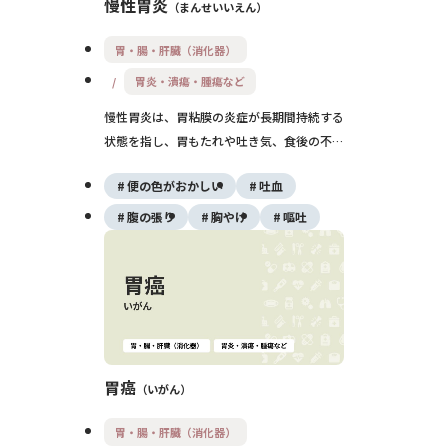
慢性胃炎
まんせいいえん
胃・腸・肝臓（消化器）
胃炎・潰瘍・腫瘍など
慢性胃炎は、胃粘膜の炎症が長期間持続する
状態を指し、胃もたれや吐き気、食後の不快
感などの症状を引き起こすことがあります。
便の色がおかしい
吐血
主な原因はピロリ菌感染や長期的な薬剤、ス
トレスなどで、胃粘膜の萎縮や腸上皮化生を
腹の張り
胸やけ
嘔吐
伴うこともあります。症状が乏しいこともあ
るため、内視鏡検査による定期的な観察と必
要に応じた治療が重要です。
胃癌
いがん
胃・腸・肝臓（消化器）