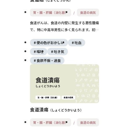
しょくどうがん
胃・腸・肝臓（消化器）
食道の病気
食道がんは、食道の内壁に発生する悪性腫瘍
で、特に中高年男性に多く見られます。初期
には無症状のこともありますが、進行すると
便の色がおかしい
吐血
食べ物が飲み込みにくくなり、体重減少や痛
みなどを引き起こします。喫煙や飲酒が主な
嘔吐
吐き気
危険因子であり、定期的な内視鏡検査による
食欲不振・過食
早期発見が重要です。治療は進行度に応じて
内視鏡治療、手術、放射線治療、化学療法な
どが行われます。
食道潰瘍
しょくどうかいよう
胃・腸・肝臓（消化器）
食道の病気