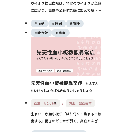
ウイルス性出血熱は、特定のウイルスが全身
に広がり、高熱や全身倦怠感に加えて皮下出
血や鼻血、消化管出血などを起こしうる重い
血便
吐血
嘔吐
感染症の総称です。多くはアフリカや南米な
ど特定地域でみられ、日本では主に渡航者が
吐き気
鼻血
対象となり、疑われた場合は速やかな専門医
療機関での対応が必要です。
先天性血小板機能異常症
せんてん
せいけっしょうばんきのういじょうしょう
血液・リンパ系
貧血・出血異常
生まれつき血小板が「はり付く・集まる・放
出する」働きのどこかが弱く、鼻血やあざ、
月経過多などの出血が続きやすい病気です。