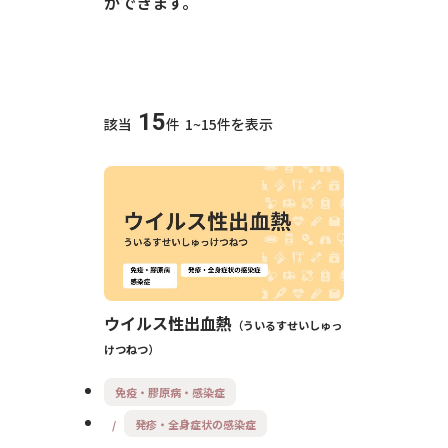
ができます。
15
該当
件
1~15件を表示
ウイルス性出血熱
ういるすせいしゅっ
けつねつ
免疫・膠原病・感染症
発疹・全身症状の感染症