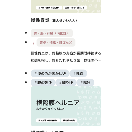
慢性胃炎
まんせいいえん
胃・腸・肝臓（消化器）
胃炎・潰瘍・腫瘍など
慢性胃炎は、胃粘膜の炎症が長期間持続する
状態を指し、胃もたれや吐き気、食後の不快
感などの症状を引き起こすことがあります。
便の色がおかしい
吐血
主な原因はピロリ菌感染や長期的な薬剤、ス
トレスなどで、胃粘膜の萎縮や腸上皮化生を
腹の張り
胸やけ
嘔吐
伴うこともあります。症状が乏しいこともあ
るため、内視鏡検査による定期的な観察と必
要に応じた治療が重要です。