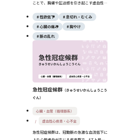
ことで、胸痛や圧迫感を引き起こす虚血性心
疾患の一つです。主に運動やストレス時に症
性欲低下
息切れ・むくみ
状が現れますが、夜間や安静時に起こるタイ
プもあります。重症化すると心筋梗塞に進展
心臓の痛み
胸やけ
する可能性があります。
脈の乱れ
急性冠症候群
きゅうせいかんしょうこう
ぐん
心臓・血管（循環器系）
虚血性心疾患・心不全
急性冠症候群は、冠動脈の急激な血流低下に
より心筋虚血が生じる疾患群で、ST上昇型