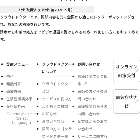
特許取得済み（特許 第7569127号）
クラウドドクターでは、問診内容を元に全国から適したドクターがマッチングさ
れ、あなたの診療を行います。
診療からお薬の処方までビデオ通話で受けられるため、お忙しい方にもおすすめで
す。
診療メニュー
クラウドドクター
お問い合わせ
オンライン
について
診療受付
内科
診療に関するご相
発熱外来
クラウドドクター
談
頭痛外来
とは
医師の方からのお
病気症状ナ
生活習慣病外来
サービスの使い方
問い合わせ
ビ
花粉症外来
よくあるご質問
医療機関様からの
お知らせ
お問い合わせ
General Medicine
(Select
お問い合わせ
企業様からのお問
Language)
医師の方へ［クラ
い合わせ
ウドドクター募
サービスに関する