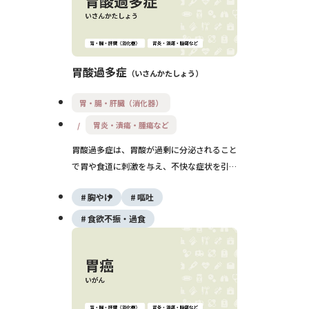
胃酸過多症
いさんかたしょう
胃・腸・肝臓（消化器）
胃炎・潰瘍・腫瘍など
胃酸過多症は、胃酸が過剰に分泌されること
で胃や食道に刺激を与え、不快な症状を引き
起こす病気です。胃もたれや胸やけ、空腹時
胸やけ
嘔吐
の痛みなどが代表的な症状で、進行すると胃
炎や潰瘍の原因にもなります。薬物療法と生
食欲不振・過食
活習慣の改善が治療の基本で、ストレスや食
事内容の見直しも重要です。