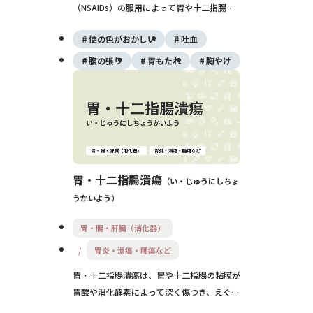
（NSAIDs）の服用によって胃や十二指腸の
粘膜が障害され、潰瘍を生じる薬剤性消化管
便の色がおかしい
吐血
障害です。みぞおちの痛みや黒色便、出血を
伴うこともあり、重症化すると穿孔やショッ
腹の張り
胃もたれ
胸やけ
クを起こすこともあります。特に高齢者では
無症状のまま進行する例もあるため、予防薬
の併用や定期的な検査が重要です。
胃・十二指腸潰瘍
い・じゅうにしちょ
うかいよう
胃・腸・肝臓（消化器）
胃炎・潰瘍・腫瘍など
胃・十二指腸潰瘍は、胃や十二指腸の粘膜が
胃酸や消化酵素によって深く傷つき、えぐれ
た状態になる病気です。ピロリ菌感染や