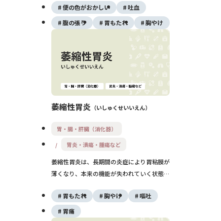
便の色がおかしい
吐血
NSAIDsの使用が主な原因で、みぞおちの痛
みや黒色便、吐血などの症状を伴います。再
腹の張り
胃もたれ
胸やけ
発しやすい病気ですが、適切な治療と除菌、
生活習慣の改善によってコントロールが可能
です。
萎縮性胃炎
いしゅくせいいえん
胃・腸・肝臓（消化器）
胃炎・潰瘍・腫瘍など
萎縮性胃炎は、長期間の炎症により胃粘膜が
薄くなり、本来の機能が失われていく状態で
す。主な原因はヘリコバクター・ピロリ感染
胃もたれ
胸やけ
嘔吐
で、進行すると腸上皮化生を伴い、胃がんの
リスクが高まります。症状がないまま進行す
胃痛
ることも多いため、内視鏡検査による早期発