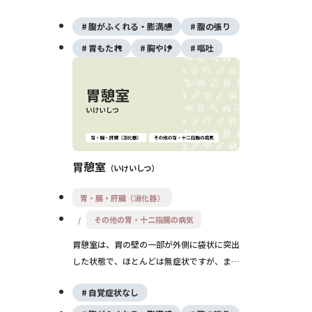
慢性的な胃もたれやみぞおちの痛みなどの症
腹がふくれる・膨満感
腹の張り
状が続く疾患です。消化管の運動機能の低下
やストレスなどが関係しており、薬物療法と
胃もたれ
胸やけ
嘔吐
生活習慣の改善、心理的ケアを組み合わせた
治療が基本となります。
胃憩室
いけいしつ
胃・腸・肝臓（消化器）
その他の胃・十二指腸の病気
胃憩室は、胃の壁の一部が外側に袋状に突出
した状態で、ほとんどは無症状ですが、まれ
に胃もたれや痛みなどの症状を伴うこともあ
自覚症状なし
ります。バリウム検査や内視鏡で偶然発見さ
れることが多く、治療は症状の有無により異