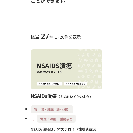
ことができます。
27
該当
件
1~20件を表示
NSAIDs潰瘍
えぬせいずかいよう
胃・腸・肝臓（消化器）
胃炎・潰瘍・腫瘍など
NSAIDs潰瘍は、非ステロイド性抗炎症薬