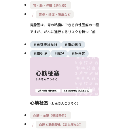
胃・腸・肝臓（消化器）
胃炎・潰瘍・腫瘍など
胃腺腫は、胃の粘膜にできる良性腫瘍の一種
ですが、がんに進行するリスクを持つ「前が
ん病変」として知られています。多くは無症
自覚症状なし
腹の張り
状で検診中に偶然見つかりますが、内視鏡検
査と病理診断で早期に発見し、必要に応じて
胸やけ
嘔吐
吐き気
内視鏡的切除を行うことが大切です。ピロリ
菌感染との関連も深く、除菌治療や定期的な
経過観察が重要です。
心筋梗塞
しんきんこうそく
心臓・血管（循環器系）
血圧と動脈硬化（高血圧など）