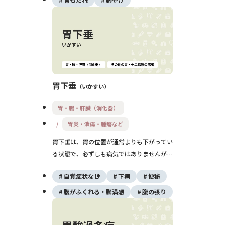
て、生活習慣や心理的な側面への対応も重要
です。
胃下垂
いかすい
胃・腸・肝臓（消化器）
胃炎・潰瘍・腫瘍など
胃下垂は、胃の位置が通常よりも下がってい
る状態で、必ずしも病気ではありませんが、
胃もたれや消化不良、便秘などの不快な症状
自覚症状なし
下痢
便秘
を伴うことがあります。体質や姿勢の影響が
大きく、治療は生活習慣の改善や運動療法が
腹がふくれる・膨満感
腹の張り
中心です。重症の場合は消化器内科での評価
が必要です。