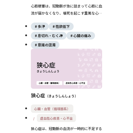
心筋梗塞は、冠動脈が急に詰まって心筋に血
流が届かなくなり、壊死を起こす重篤な心疾
患です。典型的な胸痛のほか、吐き気や冷汗
多汗
性欲低下
を伴うこともあり、早期の治療が生死を分け
ます。カテーテル治療が主な治療法です。
息切れ・むくみ
心臓の痛み
意識の混濁
狭心症
きょうしんしょう
心臓・血管（循環器系）
虚血性心疾患・心不全
狭心症は、冠動脈の血流が一時的に不足する