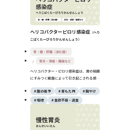
めに非常に重要です。
ヘリコバクターピロリ感染症
へり
こばくたーぴろりかんせんしょう
胃・腸・肝臓（消化器）
胃炎・潰瘍・腫瘍など
ヘリコバクター・ピロリ感染症は、胃の粘膜
にすみつく細菌によって引き起こされる感染
症です。感染しても症状がないことが多いで
腹の張り
胃もたれ
胸やけ
すが、長期的には慢性胃炎や胃潰瘍、さらに
は胃がんの原因にもなります。検査で感染を
嘔吐
食欲不振・過食
確認し、除菌治療を行うことで多くの合併症
を防ぐことが可能です。早期の発見と治療
が、将来のリスクを減らす鍵となります。