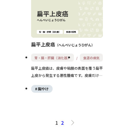
りますが、転移しやすく、発見時には進行し
ていることもあります。初期には無症状のこ
とも多いため、定期的な検診や早期発見が非
常に重要です。
扁平上皮癌
へんぺいじょうひがん
胃・腸・肝臓（消化器）
食道の病気
扁平上皮癌は、皮膚や粘膜の表面を覆う扁平
上皮から発生する悪性腫瘍です。皮膚だけで
なく、口腔、咽頭、食道、子宮頸部など幅広
胸やけ
い部位に発生します。進行すると周囲の組織
に浸潤しやすく、転移のリスクもあるため、
早期発見と治療が重要です。紫外線や慢性刺
激、ウイルス感染などが原因となりやすく、
予防と定期的なチェックが大切です。
1
2