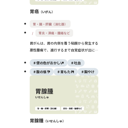
胃癌
いがん
胃・腸・肝臓（消化器）
胃炎・潰瘍・腫瘍など
胃がんは、胃の内側を覆う粘膜から発生する
悪性腫瘍で、進行するまで自覚症状が出にく
いことが特徴です。原因としてはピロリ菌感
便の色がおかしい
吐血
染、食生活、遺伝などが挙げられ、早期発見
が予後を大きく左右します。内視鏡による検
腹の張り
胃もたれ
胸やけ
診と、病変の広がりに応じた治療（内視鏡切
除・外科手術・化学療法）が重要です。
胃腺腫
いせんしゅ