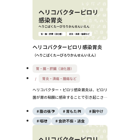
見とピロリ菌の除菌、定期的なフォローアッ
プが重要です。
ヘリコバクターピロリ感染胃炎
へりこばくたーぴろりかんせんいえん
胃・腸・肝臓（消化器）
胃炎・潰瘍・腫瘍など
ヘリコバクター・ピロリ感染胃炎は、ピロリ
菌が胃の粘膜に感染することで引き起こされ
る慢性胃炎です。多くは無症状で経過します
腹の張り
胃もたれ
胸やけ
が、長期的には胃粘膜の萎縮や腸上皮化生を
伴い、胃がんのリスクが高まります。内視鏡
嘔吐
食欲不振・過食
や検査で早期に感染を確認し、適切な除菌治
療を行うことが、将来の重大な疾患を防ぐた