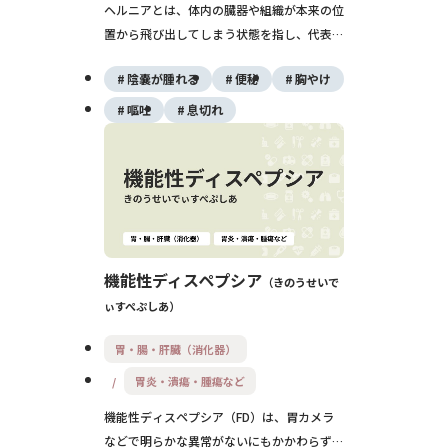
ヘルニアとは、体内の臓器や組織が本来の位
置から飛び出してしまう状態を指し、代表的
なものに鼠径ヘルニアや椎間板ヘルニアがあ
陰嚢が腫れる
便秘
胸やけ
ります。放置すると重症化することがあり、
多くは手術が必要です。症状や治療法は部位
嘔吐
息切れ
によって異なるため、適切な診断と管理が重
要です。
機能性ディスペプシア
きのうせいで
ぃすぺぷしあ
胃・腸・肝臓（消化器）
胃炎・潰瘍・腫瘍など
機能性ディスペプシア（FD）は、胃カメラ
などで明らかな異常がないにもかかわらず、