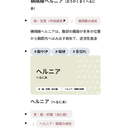
横隔膜ヘルニア
おうかくまくへるに
あ
肺・気管（呼吸器系）
横隔膜の病気
横隔膜ヘルニアは、腹部の臓器が本来の位置
から胸腔内へはみ出す病気で、逆流性食道炎
や胸やけの原因となることがあります。症状
胸やけ
嘔吐
息切れ
が軽い場合もありますが、進行すると呼吸障
害や消化器症状が悪化するため、早期発見と
適切な治療が重要です。
ヘルニア
へるにあ
胃・腸・肝臓（消化器）
ヘルニア・腹膜の病気