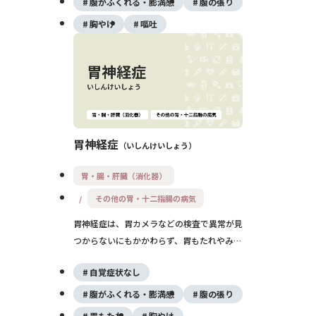
腹がふくれる・膨満感
腹の張り
なります。炎症や出血を起こした場合は内科
胸やけ
嘔吐
的または外科的治療が必要になることもあり
ます。
胃神経症
いしんけいしょう
胃・腸・肝臓（消化器）
その他の胃・十二指腸の病気
胃神経症は、胃カメラなどの検査で異常が見
つからないにもかかわらず、胃もたれやみぞ
おちの痛み、食欲不振などの症状が続く状態
自覚症状なし
を指します。ストレスや自律神経の乱れが深
く関係しており、機能性ディスペプシアの一
腹がふくれる・膨満感
腹の張り
種とされています。治療には薬物療法に加え
胃もたれ
胸やけ