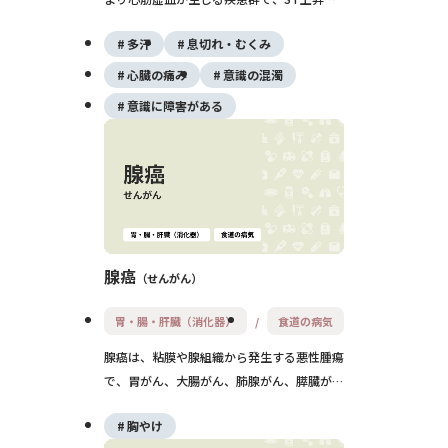
心筋梗塞、非ST上昇型心筋梗塞、不安定狭
多汗
息切れ・むくみ
心症を含みます。心筋壊死が進行する前に、
迅速な診断と治療が予後を大きく左右しま
心臓の痛み
意識の混濁
す。
意識に障害がある
腺癌
せんがん
胃・腸・肝臓（消化器）
食道の病気
腺癌は、粘膜や腺組織から発生する悪性腫瘍
で、胃がん、大腸がん、肺腺がん、膵臓が
ん、乳がん、前立腺がんなど多くの部位に発
胸やけ
生します。進行が比較的ゆっくりなこともあ