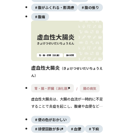
す。食物繊維不足や加齢による腸壁の脆弱
腹がふくれる・膨満感
腹の張り
化、便秘などが原因とされ、日常の生活習慣
腹痛
改善が予防に有効です。
虚血性大腸炎
きょけつせいだいちょうえ
ん
胃・腸・肝臓（消化器）
腸の病気
虚血性大腸炎は、大腸の血流が一時的に不足
することで炎症を起こし、腹痛や血便などの
症状が現れる疾患です。特に左側の大腸に発
便の色がおかしい
生しやすく、中高年の女性や便秘傾向の人に
多くみられます。多くは自然軽快しますが、
排便回数が多い
血便
下痢