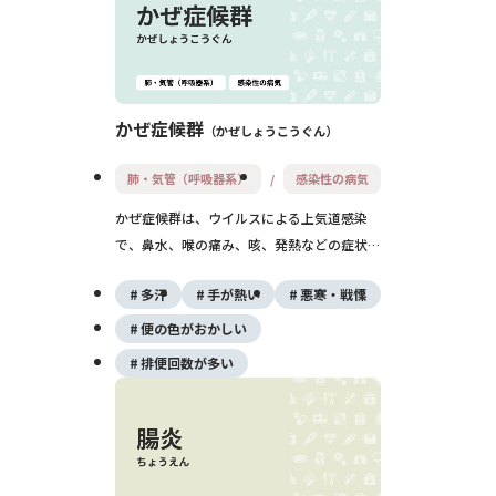
かぜ症候群
かぜしょうこうぐん
肺・気管（呼吸器系）
感染性の病気
かぜ症候群は、ウイルスによる上気道感染
で、鼻水、喉の痛み、咳、発熱などの症状を
引き起こします。一般的に軽症で、自然に回
多汗
手が熱い
悪寒・戦慄
復しますが、休養と水分補給が重要です。
便の色がおかしい
排便回数が多い