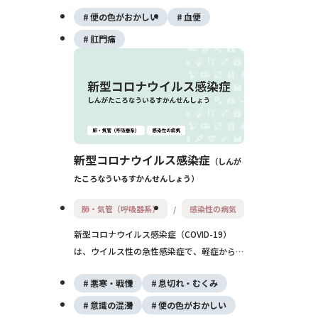
の疾患の中で最も頻度が高いものです。出血
便の色がおかしい
血便
や違和感、痛み、脱出感などの症状を伴い、
便秘やいきみなどが原因で悪化します。生活
肛門痛
習慣の改善と、症状に応じた治療が重要で
す。
新型コロナウイルス感染症
しんが
たころなういるすかんせんしょう
肺・気管（呼吸器系）
感染性の病気
新型コロナウイルス感染症（COVID-19）
は、ウイルス性の急性感染症で、軽症から重
症まで多様な経過をたどります。ワクチン接
悪寒・戦慄
息切れ・むくみ
種と日常的な感染対策が予防と重症化防止の
鍵を握ります。
意識の混濁
便の色がおかしい