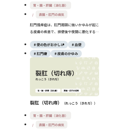
胃・腸・肝臓（消化器）
直腸・肛門の病気
肛門掻痒症は、肛門周囲に強いかゆみが起こ
る皮膚の疾患で、排便後や夜間に悪化するこ
とがあります。刺激や不衛生な環境、アレル
便の色がおかしい
血便
ギー、感染などが原因となり、慢性化すると
皮膚がただれたり肥厚することもあります。
肛門痛
皮膚のかゆみ
原因の特定と適切なスキンケア、薬物治療が
重要です。
裂肛（切れ痔）
れっこう（きれぢ）
胃・腸・肝臓（消化器）
直腸・肛門の病気