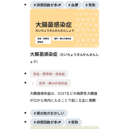
や激しい腹痛がある場合は早めの受診が大切
排便回数が多い
血便
発熱
です。
大腸菌感染症
だいちょうきんかんせんし
ょう
免疫・膠原病・感染症
高熱・痛みの感染症
大腸菌感染症は、O157などの病原性大腸菌
が口から体内に入ることで起こる主に胃腸の
病気です。腹痛・下痢・血便などが代表的な
便の色がおかしい
症状で、重症化すると腎臓の障害（溶血性尿
毒症症候群：HUS）を起こし、命に関わるこ
排便回数が多い
発熱
ともあるため、早めの受診と適切な治療が重