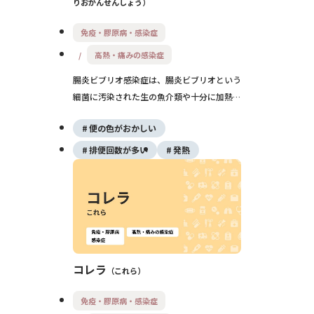
りおかんせんしょう
免疫・膠原病・感染症
高熱・痛みの感染症
腸炎ビブリオ感染症は、腸炎ビブリオという
細菌に汚染された生の魚介類や十分に加熱し
ていない海産物を食べることで起こる食中毒
便の色がおかしい
です。食後数時間〜1日ほどで急な腹痛・水
様性下痢・吐き気が出現し、多くは数日で軽
排便回数が多い
発熱
快しますが、高齢者などでは脱水に注意が必
要です。
コレラ
これら
免疫・膠原病・感染症