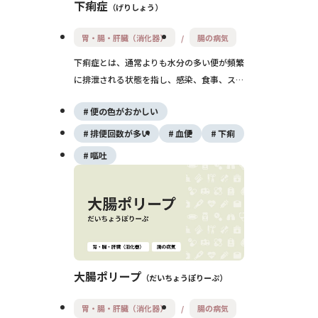
下痢症
げりしょう
胃・腸・肝臓（消化器）
腸の病気
下痢症とは、通常よりも水分の多い便が頻繁
に排泄される状態を指し、感染、食事、スト
レス、薬剤、消化管疾患など多様な原因で起
便の色がおかしい
こります。急性と慢性に分けられ、原因に応
じた対症療法や根本治療が必要です。特に高
排便回数が多い
血便
下痢
齢者や乳幼児では脱水に注意が必要です。
嘔吐
大腸ポリープ
だいちょうぽりーぷ
胃・腸・肝臓（消化器）
腸の病気