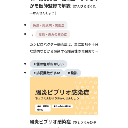
かを医師監修で解説
かんぴろばくた
ーかんせんしょう
免疫・膠原病・感染症
高熱・痛みの感染症
カンピロバクター感染症は、主に加熱不十分
な鶏肉などから感染する細菌性の胃腸炎で
す。1〜7日の潜伏期の後に、発熱・腹痛・
便の色がおかしい
水のような下痢・吐き気などが出ます。多く
は1週間ほどで自然に軽快しますが、脱水や
排便回数が多い
発熱
まれな神経の合併症（ギラン・バレー症候
群）に注意が必要です。
腸炎ビブリオ感染症
ちょうえんびぶ