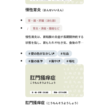
慢性胃炎
まんせいいえん
胃・腸・肝臓（消化器）
胃炎・潰瘍・腫瘍など
慢性胃炎は、胃粘膜の炎症が長期間持続する
状態を指し、胃もたれや吐き気、食後の不快
感などの症状を引き起こすことがあります。
便の色がおかしい
吐血
主な原因はピロリ菌感染や長期的な薬剤、ス
トレスなどで、胃粘膜の萎縮や腸上皮化生を
腹の張り
胸やけ
嘔吐
伴うこともあります。症状が乏しいこともあ
るため、内視鏡検査による定期的な観察と必
要に応じた治療が重要です。
肛門掻痒症
こうもんそうようしょう