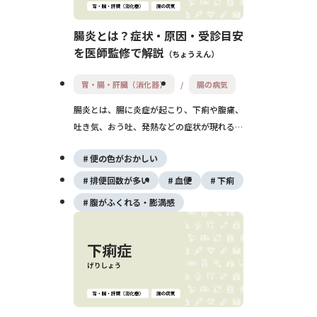
腸炎とは？症状・原因・受診目安
を医師監修で解説
ちょうえん
胃・腸・肝臓（消化器）
腸の病気
腸炎とは、腸に炎症が起こり、下痢や腹痛、
吐き気、おう吐、発熱などの症状が現れる病
気です。 原因は、ウイルスや細菌などによ
便の色がおかしい
る感染性腸炎のほか、薬の影響、血流障害、
炎症性腸疾患などによる非感染性腸炎もあり
排便回数が多い
血便
下痢
ます。 多くの急性腸炎は数日から1週間程度
腹がふくれる・膨満感
で改善することが多いものの、強い腹痛や血
便、脱水症状がある場合は早めの受診が必要
です。 この記事では、腸炎の症状や原因、
検査・治療方法、受診の目安、食事のポイン
トについて解説します。