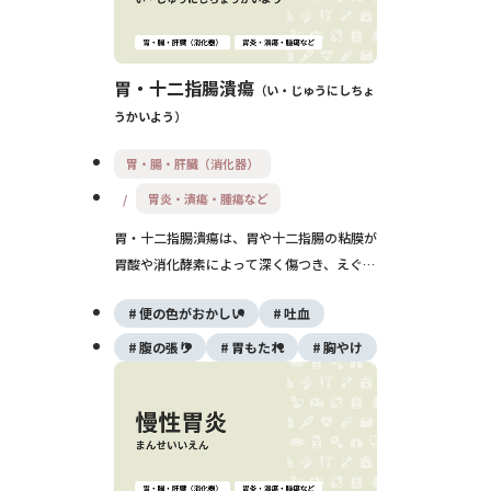
胃・十二指腸潰瘍
い・じゅうにしちょ
うかいよう
胃・腸・肝臓（消化器）
胃炎・潰瘍・腫瘍など
胃・十二指腸潰瘍は、胃や十二指腸の粘膜が
胃酸や消化酵素によって深く傷つき、えぐれ
た状態になる病気です。ピロリ菌感染や
便の色がおかしい
吐血
NSAIDsの使用が主な原因で、みぞおちの痛
みや黒色便、吐血などの症状を伴います。再
腹の張り
胃もたれ
胸やけ
発しやすい病気ですが、適切な治療と除菌、
生活習慣の改善によってコントロールが可能
です。