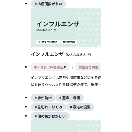
排便回数が多い
インフルエンザ
いんふるえんざ
肺・気管（呼吸器系）
感染性の病気
インフルエンザは高熱や関節痛などの全身症
状を伴うウイルス性呼吸器感染症で、重症化
防止には予防と早期対応が重要です。
手が熱い
悪寒・戦慄
息切れ・むくみ
意識の混濁
便の色がおかしい