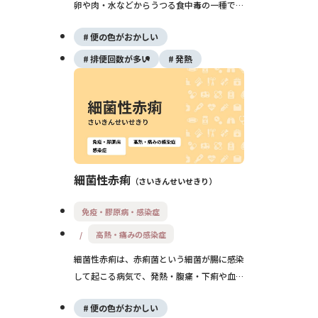
卵や肉・水などからうつる食中毒の一種で
す。感染後半日〜2日ほどで発熱・腹痛・水
便の色がおかしい
っぽい下痢・嘔吐が出現し、多くは数日で自
然に治りますが、乳幼児や高齢者では脱水や
排便回数が多い
発熱
重症化に注意が必要です。
細菌性赤痢
さいきんせいせきり
免疫・膠原病・感染症
高熱・痛みの感染症
細菌性赤痢は、赤痢菌という細菌が腸に感染
して起こる病気で、発熱・腹痛・下痢や血便
が特徴です。少ない菌でも感染し、脱水やけ
便の色がおかしい
いれんなど重症化することもあるため、血便