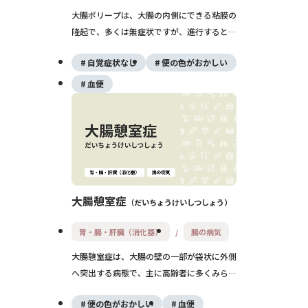
大腸ポリープは、大腸の内側にできる粘膜の
隆起で、多くは無症状ですが、進行すると大
腸がんの原因になることがあります。種類に
自覚症状なし
便の色がおかしい
よって悪性化のリスクが異なり、特に腺腫性
ポリープは注意が必要です。内視鏡検査での
血便
早期発見と切除が、大腸がん予防に大きく貢
献します。
大腸憩室症
だいちょうけいしつしょう
胃・腸・肝臓（消化器）
腸の病気
大腸憩室症は、大腸の壁の一部が袋状に外側
へ突出する病態で、主に高齢者に多くみられ
ます。多くは無症状ですが、炎症や出血を伴
便の色がおかしい
血便
うと腹痛や発熱、血便などの症状が出現しま