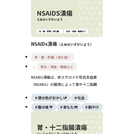
要です。
NSAIDs潰瘍
えぬせいずかいよう
胃・腸・肝臓（消化器）
胃炎・潰瘍・腫瘍など
NSAIDs潰瘍は、非ステロイド性抗炎症薬
（NSAIDs）の服用によって胃や十二指腸の
粘膜が障害され、潰瘍を生じる薬剤性消化管
便の色がおかしい
吐血
障害です。みぞおちの痛みや黒色便、出血を
伴うこともあり、重症化すると穿孔やショッ
腹の張り
胃もたれ
胸やけ
クを起こすこともあります。特に高齢者では
無症状のまま進行する例もあるため、予防薬
の併用や定期的な検査が重要です。