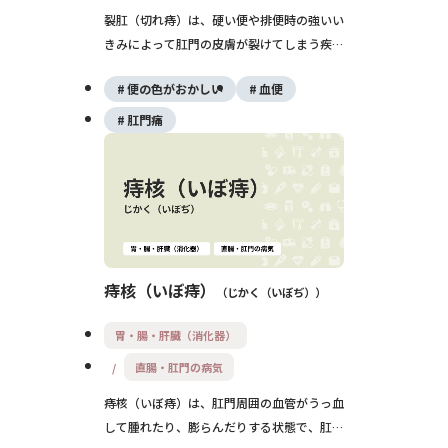
裂肛（切れ痔）は、硬い便や排便時の強いい
きみによって肛門の皮膚が裂けてしまう疾患
です。強い痛みや出血を伴い、排便が怖くな
便の色がおかしい
血便
ることで便秘を悪化させ、再発を繰り返す悪
循環に陥ることもあります。生活習慣の見直
肛門痛
しと薬物療法が基本で、慢性化した場合は手
術が検討されます。
痔核（いぼ痔）
じかく（いぼぢ）
胃・腸・肝臓（消化器）
直腸・肛門の病気
痔核（いぼ痔）は、肛門周囲の血管がうっ血
して腫れたり、膨らんだりする状態で、肛門