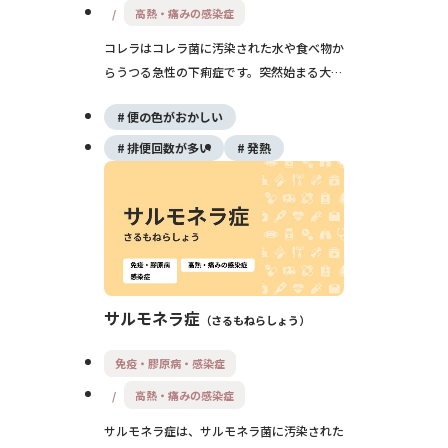
高熱・痛みの感染症
コレラはコレラ菌に汚染された水や食べ物か
らうつる急性の下痢症です。突然始まる大量
の水のような下痢で、短時間に重い脱水を起
便の色がおかしい
こすことがあり、流行地域への渡航歴がある
場合は早めの受診と補液がとても大切です。
排便回数が多い
発熱
サルモネラ症
さるもねらしょう
免疫・膠原病・感染症
高熱・痛みの感染症
サルモネラ症は、サルモネラ菌に汚染された