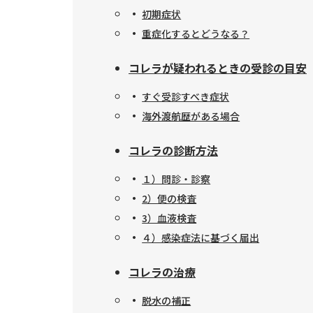
初期症状
重症化するとどうなる？
コレラが疑われるときの受診の目安
すぐ受診すべき症状
海外渡航歴がある場合
コレラの診断方法
１）問診・診察
2）便の検査
3）血液検査
４）感染症法に基づく届出
コレラの治療
脱水の補正