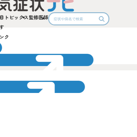
目
トピックス
監修医師
す
ンク