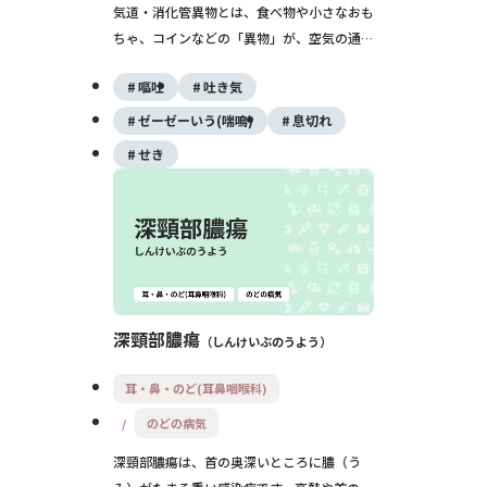
気道・消化管異物とは、食べ物や小さなおも
ちゃ、コインなどの「異物」が、空気の通り
道（気道）や食べ物の通り道（消化管）につ
嘔吐
吐き気
まってしまう状態です。特に子どもや高齢者
では命に関わることもあるため、早めの受診
ゼーゼーいう(喘鳴)
息切れ
と適切な対応がとても重要です。
せき
深頸部膿瘍
しんけいぶのうよう
耳・鼻・のど(耳鼻咽喉科)
のどの病気
深頸部膿瘍は、首の奥深いところに膿（う