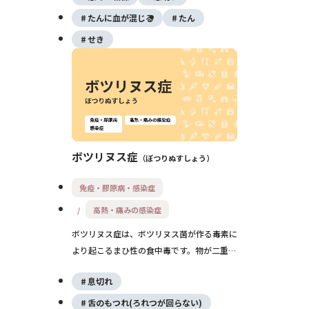
り進行する一方、適切な検査と長期治療が必
たんに血が混じる
たん
要になる病気です。
せき
ボツリヌス症
ぼつりぬすしょう
免疫・膠原病・感染症
高熱・痛みの感染症
ボツリヌス症は、ボツリヌス菌が作る毒素に
より起こるまひ性の食中毒です。物が二重に
見える、まぶたが下がる、飲み込みにくい、
息切れ
息苦しいなどの症状が出たときは、すぐに医
療機関を受診することが大切です。
舌のもつれ(ろれつが回らない)