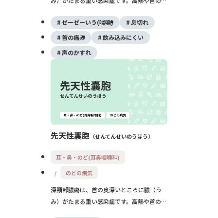
み）がたまる重い感染症です。高熱や首の腫
れ、飲み込みにくさ、口が開けづらい、息苦
ゼーゼーいう(喘鳴)
息切れ
しさなどがみられ、放置すると窒息や敗血症
など命に関わることもあるため、早期の受診
首の痛み
飲み込みにくい
と入院治療がとても大切です。
声のかすれ
先天性囊胞
せんてんせいのうほう
耳・鼻・のど(耳鼻咽喉科)
のどの病気
深頸部膿瘍は、首の奥深いところに膿（う
み）がたまる重い感染症です。高熱や首の腫
れ、飲み込みにくさ、口が開けづらい、息苦