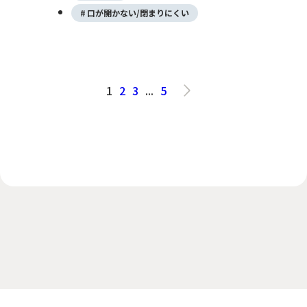
ス壊疽など、重い感染症の原因になることが
口が開かない/閉まりにくい
あります。早期の受診と、適切な抗菌薬と膿
の排出（ドレナージ）が重要です。
1
2
3
...
5