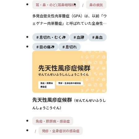
耳・鼻・のど(耳鼻咽喉科)
鼻の病気
多発血管炎性肉芽腫症（GPA）は、以前「ウ
ェゲナー肉芽腫症」と呼ばれていた全身性の
血管炎です。鼻・副鼻腔や耳・目などの上気
息切れ・むくみ
血尿
鼻血
道、肺、腎臓に炎症が起こり、発熱・膿のよ
うな鼻水・咳・血尿などが見られます。治療
目の痛み
息切れ
しないと生命に関わることもありますが、現
在はステロイドと免疫抑制薬を中心とした治
療で予後は大きく改善しています。
先天性風疹症候群
せんてんせいふうし
んしょうこうぐん
免疫・膠原病・感染症
発疹・全身症状の感染症