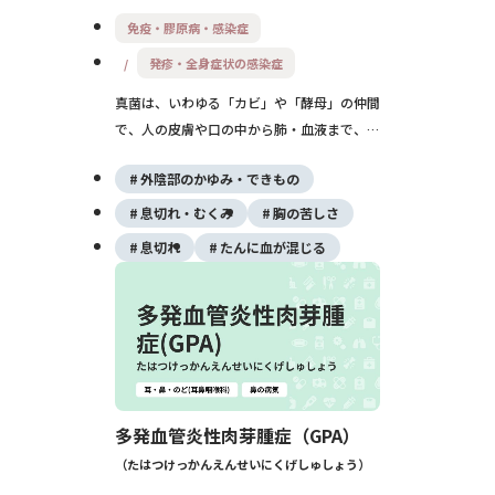
免疫・膠原病・感染症
発疹・全身症状の感染症
真菌は、いわゆる「カビ」や「酵母」の仲間
で、人の皮膚や口の中から肺・血液まで、さ
まざまな感染症を起こします。多くは水虫な
外陰部のかゆみ・できもの
どの軽い病気ですが、免疫力が低い方では命
に関わる深い感染になることもあり、早めの
息切れ・むくみ
胸の苦しさ
受診と治療が大切です。
息切れ
たんに血が混じる
多発血管炎性肉芽腫症（GPA）
たはつけっかんえんせいにくげしゅしょう