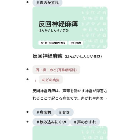
すこともあるため、受傷後の変化には早めの
声のかすれ
受診が大切です。
反回神経麻痺
はんかいしんけいまひ
耳・鼻・のど(耳鼻咽喉科)
のどの病気
反回神経麻痺は、声帯を動かす神経が障害さ
れることで起こる病気です。声がれや声の出
しにくさ、むせやすさ、息苦しさなどがみら
息切れ
せき
れます。手術やがんが原因のこともあるた
め、声のかすれが2週間以上続くときは耳鼻
飲み込みにくい
声のかすれ
咽喉科を受診しましょう。