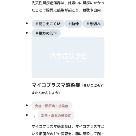
先天性風疹症候群は、妊娠中に風疹にかかっ
たことで胎児に感染が起こり、難聴や白内
障、心臓の病気などの先天異常を生じる状態
聞こえにくい
動悸
息切れ
です。妊娠前の免疫確認とワクチンで予防が
可能です。
視力の低下
マイコプラズマ感染症
まいこぷらず
まかんせんしょう
免疫・膠原病・感染症
高熱・痛みの感染症
マイコプラズマ感染症は、マイコプラズマと
いう細菌がのどや気管支、肺に感染して起こ