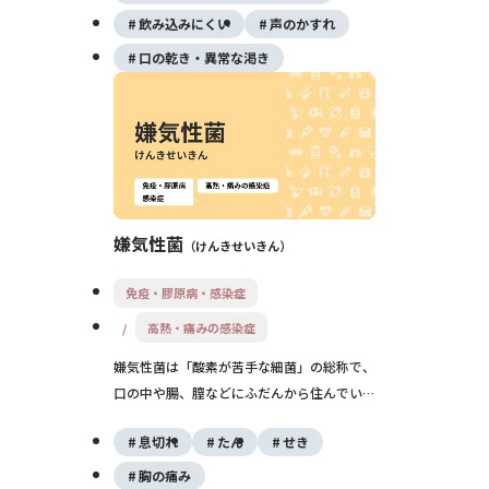
飲み込みにくい
声のかすれ
口の乾き・異常な渇き
嫌気性菌
けんきせいきん
免疫・膠原病・感染症
高熱・痛みの感染症
嫌気性菌は「酸素が苦手な細菌」の総称で、
口の中や腸、膣などにふだんから住んでいる
常在菌の大部分を占めます。粘膜や皮膚が傷
息切れ
たん
せき
つき深い部分に入り込むと、膿瘍（うみのた
まり）や肺膿瘍、腹膜炎、骨盤内感染症、ガ
胸の痛み