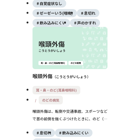
自覚症状なし
しさなどがみられ、放置すると窒息や敗血症
など命に関わることもあるため、早期の受診
ゼーゼーいう(喘鳴)
息切れ
と入院治療がとても大切です。
飲み込みにくい
声のかすれ
喉頭外傷
こうとうがいしょう
耳・鼻・のど(耳鼻咽喉科)
のどの病気
喉頭外傷は、転倒や交通事故、スポーツなど
で首の前側を強くぶつけたときに、のど（喉
頭）が傷つく状態です。声のかすれやのどの
息切れ
飲み込みにくい
痛みだけでなく、命に関わる呼吸困難を起こ