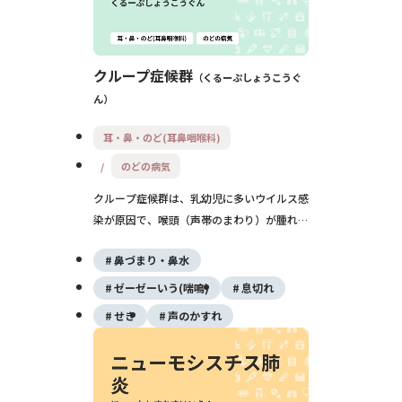
クループ症候群
くるーぷしょうこうぐ
ん
耳・鼻・のど(耳鼻咽喉科)
のどの病気
クループ症候群は、乳幼児に多いウイルス感
染が原因で、喉頭（声帯のまわり）が腫れて
犬が吠えるような咳やヒューヒューいう息づ
鼻づまり・鼻水
かいを起こす病気です。多くは数日で軽快し
ますが、急に呼吸が苦しくなることがあり、
ゼーゼーいう(喘鳴)
息切れ
重症時は早急な受診が必要です。
せき
声のかすれ