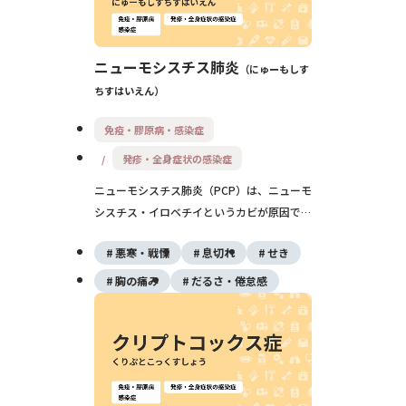
ニューモシスチス肺炎
にゅーもしす
ちすはいえん
免疫・膠原病・感染症
発疹・全身症状の感染症
ニューモシスチス肺炎（PCP）は、ニューモ
シスチス・イロベチイというカビが原因で起
こる肺炎です。免疫力が低下した人に多く、
悪寒・戦慄
息切れ
せき
発熱・息切れ・乾いた咳が代表的な症状で
す。放置すると重い呼吸不全につながること
胸の痛み
だるさ・倦怠感
があるため、早期診断とST合剤による治
療、予防内服が重要です。