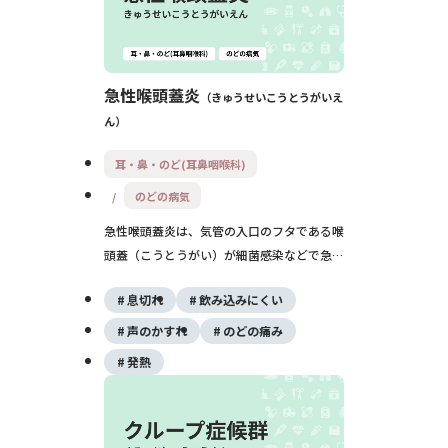
急性喉頭蓋炎
きゅうせいこうとうがいえ
ん
耳・鼻・のど(耳鼻咽喉科)
のどの病気
急性喉頭蓋炎は、気管の入口のフタである喉
頭蓋（こうとうがい）が細菌感染などで急に
腫れ上がる病気です。つばも飲みこめないほ
息切れ
飲み込みにくい
どの強いのどの痛みと、急な息苦しさが特徴
で、放置すると窒息を起こし命に関わること
声のかすれ
のどの痛み
があります。疑ったらすぐに救急受診が必要
発熱
です。