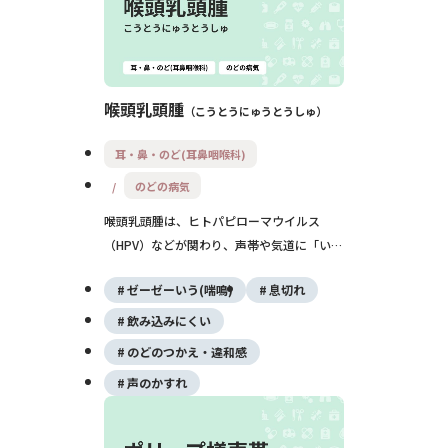
喉頭乳頭腫
こうとうにゅうとうしゅ
耳・鼻・のど(耳鼻咽喉科)
のどの病気
喉頭乳頭腫は、ヒトパピローマウイルス
（HPV）などが関わり、声帯や気道に「い
ぼ」のようなできものが多発する良性腫瘍で
ゼーゼーいう(喘鳴)
息切れ
す。声がれや息苦しさの原因となり、再発し
やすいのが特徴です。基本は手術で取り除
飲み込みにくい
き、必要に応じて薬物療法を併用しながら長
のどのつかえ・違和感
期的に経過をみていきます。
声のかすれ