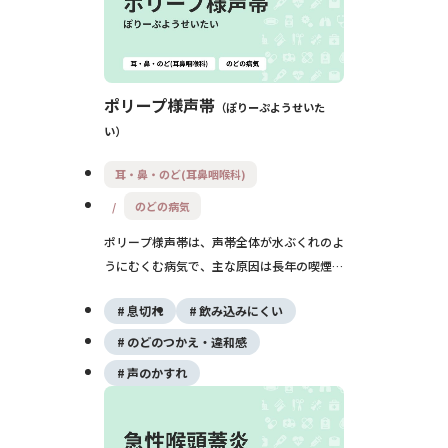
ポリープ様声帯
ぽりーぷようせいた
い
耳・鼻・のど(耳鼻咽喉科)
のどの病気
ポリープ様声帯は、声帯全体が水ぶくれのよ
うにむくむ病気で、主な原因は長年の喫煙で
す。中年以降の女性に多く、低くガラガラし
息切れ
飲み込みにくい
た声や声の疲れやすさが特徴です。重症にな
ると息苦しさの原因にもなり、治療の基本は
のどのつかえ・違和感
禁煙と手術・発声指導です。
声のかすれ