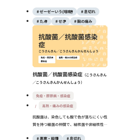
る病気で、子ども〜若い世代に多いのが特徴
ゼーゼーいう(喘鳴)
息切れ
です。発熱やだるさのあとに長引く乾いた咳
が出ることが多く、多くは自然に治ります
たん
せき
胸の痛み
が、肺炎に進行した場合は抗菌薬による治療
が必要になります。
抗酸菌／抗酸菌感染症
こうさんきん
／こうさんきんかんせんしょう
免疫・膠原病・感染症
高熱・痛みの感染症
抗酸菌は、染色しても酸で色が落ちにくい性
質を持つ細菌の仲間で、結核菌や非結核性抗
酸菌などが含まれます。肺を中心に長引く咳
悪寒・戦慄
息切れ
や痰、血痰などを起こすことが多く、ゆっく