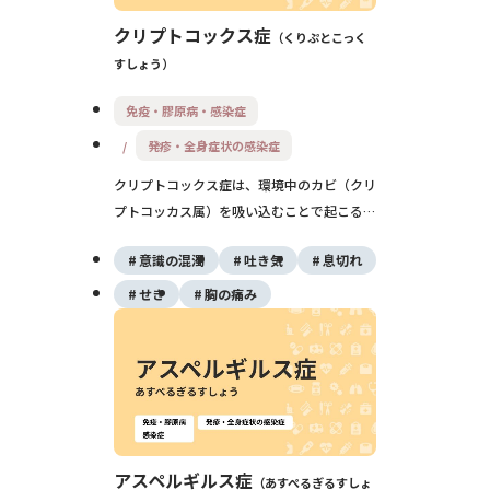
クリプトコックス症
くりぷとこっく
すしょう
免疫・膠原病・感染症
発疹・全身症状の感染症
クリプトコックス症は、環境中のカビ（クリ
プトコッカス属）を吸い込むことで起こる感
染症です。肺の病気として始まり、免疫力が
意識の混濁
吐き気
息切れ
低い方では髄膜炎（ずいまくえん）など重い
合併症を起こすことがあります。早期の受診
せき
胸の痛み
と抗真菌薬による治療が大切です。
アスペルギルス症
あすぺるぎるすしょ