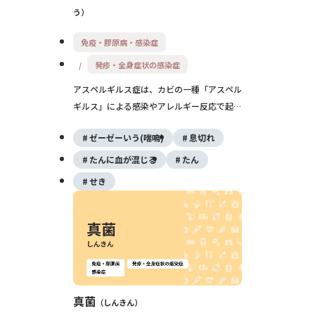
う
免疫・膠原病・感染症
発疹・全身症状の感染症
アスペルギルス症は、カビの一種「アスペル
ギルス」による感染やアレルギー反応で起こ
る病気です。咳や痰、血痰、発熱、息切れな
ゼーゼーいう(喘鳴)
息切れ
どがみられ、喘息や慢性の肺病気、免疫力が
低い方では重症化することがあります。早め
たんに血が混じる
たん
に呼吸器内科などでの評価が大切です。
せき
真菌
しんきん