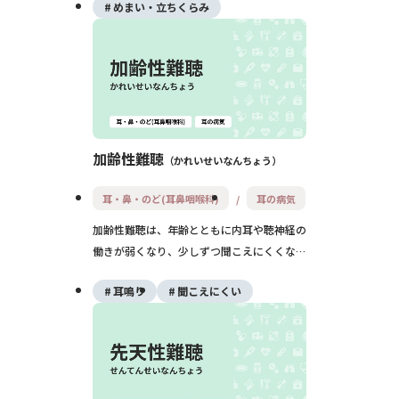
ッドホンなど「長期間の騒音」が原因とな
めまい・立ちくらみ
り、難聴や耳鳴りが出現します。放置すると
回復しにくいため、早めの受診と、日頃の
「音との付き合い方」の見直しがとても大切
です。
加齢性難聴
かれいせいなんちょう
耳・鼻・のど(耳鼻咽喉科)
耳の病気
加齢性難聴は、年齢とともに内耳や聴神経の
働きが弱くなり、少しずつ聞こえにくくなる
病気です。高い音や会話が聞き取りにくくな
耳鳴り
聞こえにくい
り、テレビの音量が大きくなる、人の話を聞
き返すことが増えるのが特徴です。完全に元
に戻す治療はありませんが、補聴器や生活の
工夫で日常生活の不便を大きく減らすことが
できます。