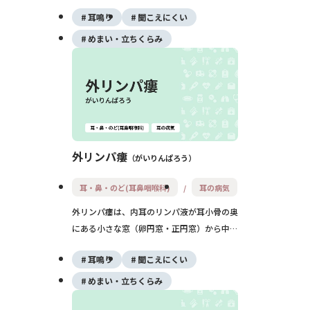
しい回転性めまいと、片耳の耳鳴り・難聴・
耳鳴り
聞こえにくい
耳が詰まる感じが主な症状です。発作は数十
分〜数時間続き、生活に大きな影響を与えま
めまい・立ちくらみ
すが、薬や生活調整でコントロールできるこ
とも多い病気です。
外リンパ瘻
がいりんぱろう
耳・鼻・のど(耳鼻咽喉科)
耳の病気
外リンパ瘻は、内耳のリンパ液が耳小骨の奥
にある小さな窓（卵円窓・正円窓）から中耳
に漏れ出す病気です。頭部の打撲や強い鼻か
耳鳴り
聞こえにくい
み、ダイビングなどをきっかけに、急な難聴
や耳鳴り、めまいが起こります。早期に安静
めまい・立ちくらみ
や手術などの適切な治療を行うことで、症状