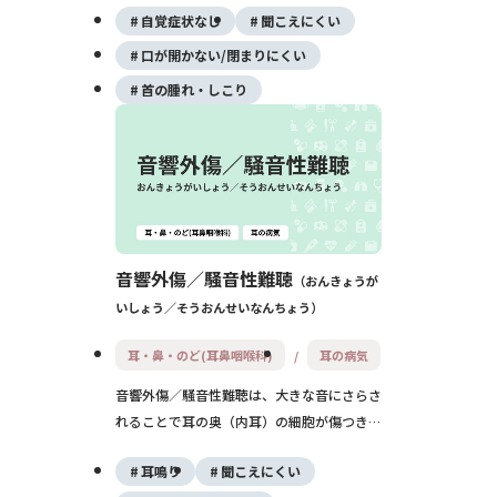
自覚症状なし
聞こえにくい
し、あごのふくらみや歯のぐらつきで気づか
れますが、放置すると顔の変形やしびれ、が
口が開かない/閉まりにくい
んの場合は命に関わることもあるため、早期
首の腫れ・しこり
の受診と診断が大切です。
音響外傷／騒音性難聴
おんきょうが
いしょう／そうおんせいなんちょう
耳・鼻・のど(耳鼻咽喉科)
耳の病気
音響外傷／騒音性難聴は、大きな音にさらさ
れることで耳の奥（内耳）の細胞が傷つき、
聴力が下がる病気です。ライブや爆発音など
耳鳴り
聞こえにくい
の「急な強大音」と、工場騒音や大音量のヘ