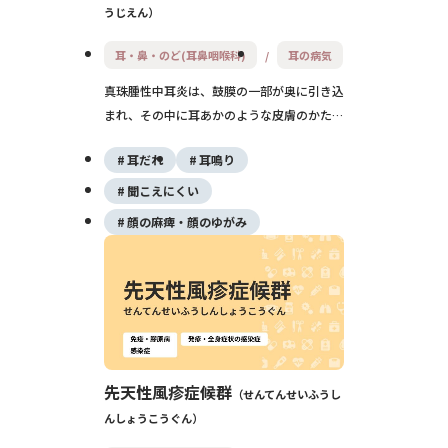
うじえん
耳・鼻・のど(耳鼻咽喉科)
耳の病気
真珠腫性中耳炎は、鼓膜の一部が奥に引き込
まれ、その中に耳あかのような皮膚のかたま
り（真珠腫）がたまって骨を溶かしながら進
耳だれ
耳鳴り
行する中耳炎です。耳だれや片側の難聴が続
き、進行するとめまい・顔面神経麻痺・髄膜
聞こえにくい
炎など重い合併症につながるため、手術によ
顔の麻痺・顔のゆがみ
る治療が基本となります。
先天性風疹症候群
せんてんせいふうし
んしょうこうぐん