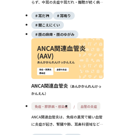
らず、中耳の炎症や耳だれ・難聴が続く病気
です。多くは急性中耳炎や鼓膜外傷のあとに
耳だれ
耳鳴り
起こり、放置すると聞こえの低下や合併症の
リスクが高まります。適切な処置と手術治療
聞こえにくい
で改善が期待できます。
顔の麻痺・顔のゆがみ
ANCA関連血管炎
あんかかんれんけっ
かんえん
免疫・膠原病・感染症
血管の炎症
ANCA関連血管炎は、免疫の異常で細い血管
に炎症が起き、腎臓や肺、耳鼻科領域などに
症状が出る病気です。発熱やだるさから始ま