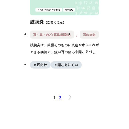
鼓膜炎
こまくえん
耳・鼻・のど(耳鼻咽喉科)
耳の病気
鼓膜炎は、鼓膜そのものに炎症や水ぶくれが
できる病気で、強い耳の痛みや聞こえづらさ
を起こします。多くは細菌・ウイルス感染や
耳だれ
聞こえにくい
耳かきによる傷がきっかけで、適切な治療を
行えば多くは数日〜数週間で改善が見込めま
す。
1
2