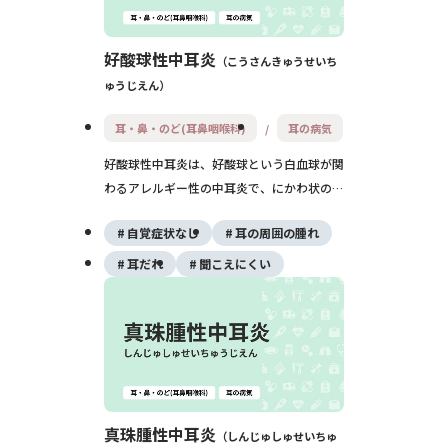
好酸球性中耳炎
こうさんきゅうせいち
ゅうじえん
耳・鼻・のど(耳鼻咽喉科)
耳の病気
好酸球性中耳炎は、好酸球という白血球が関
わるアレルギー性の中耳炎で、にかわ状のネ
バネバした液が中耳にたまり、難聴や耳のつ
自覚症状なし
耳の周囲の腫れ
まった感じが続く病気です。気管支喘息や好
酸球性副鼻腔炎を合併することが多く、治り
耳だれ
聞こえにくい
にくく進行すると強い難聴に至ることもある
ため、専門的な治療と長期的な通院が大切で
す。
真珠腫性中耳炎
しんじゅしゅせいちゅ