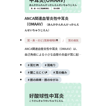
ANCA関連血管炎性中耳炎
（OMAAV）
あんかかんれんけっかんえ
んせいちゅうじえん
耳・鼻・のど(耳鼻咽喉科)
耳の病気
ANCA関連血管炎性中耳炎（OMAAV）は、
自己免疫による小さな血管の炎症が耳に起こ
ることで生じる難治性中耳炎です。通常の治
耳だれ
耳鳴り
療で良くならない耳の症状や急に進む難聴が
特徴で、早期に見つけてステロイドや免疫抑
聞こえにくい
耳の痛み
制薬で治療することが、聴力と命を守るうえ
顔の麻痺・顔のゆがみ
でとても大切です。