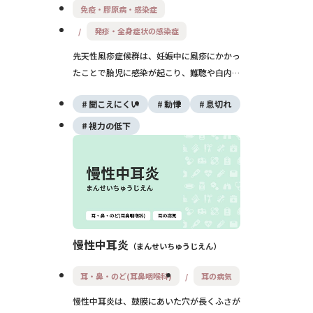
免疫・膠原病・感染症
発疹・全身症状の感染症
先天性風疹症候群は、妊娠中に風疹にかかっ
たことで胎児に感染が起こり、難聴や白内
障、心臓の病気などの先天異常を生じる状態
聞こえにくい
動悸
息切れ
です。妊娠前の免疫確認とワクチンで予防が
可能です。
視力の低下
慢性中耳炎
まんせいちゅうじえん
耳・鼻・のど(耳鼻咽喉科)
耳の病気
慢性中耳炎は、鼓膜にあいた穴が長くふさが