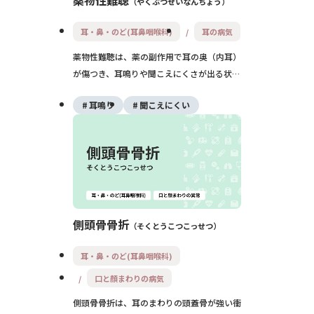
薬物性難聴
やくぶつせいなんちょう
耳・鼻・のど(耳鼻咽喉科)
耳の病気
薬物性難聴は、薬の副作用で耳の奥（内耳）
が傷つき、耳鳴りや聞こえにくさが出る状態
です。抗生物質や抗がん剤、利尿薬などが原
耳鳴り
聞こえにくい
因となることがあり、中には一度起こると元
に戻りにくい難聴もあります。薬の中止・変
更を含め、早めの相談が大切です。
側頭骨骨折
そくとうこつこっせつ
耳・鼻・のど(耳鼻咽喉科)
口と顔まわりの病気
側頭骨骨折は、耳のまわりの頭蓋骨が強い衝