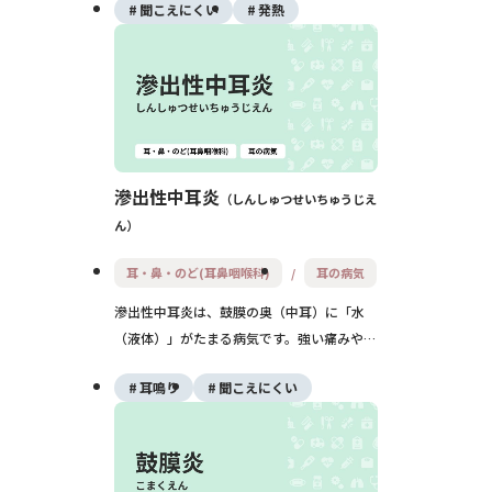
聞こえにくい
発熱
ることもあり、早期診断と治療が重要です。
滲出性中耳炎
しんしゅつせいちゅうじえ
ん
耳・鼻・のど(耳鼻咽喉科)
耳の病気
滲出性中耳炎は、鼓膜の奥（中耳）に「水
（液体）」がたまる病気です。強い痛みや高
熱は少ない一方で、耳がつまった感じや聞こ
耳鳴り
聞こえにくい
えにくさが続きます。特に子どもに多く、長
引くとことばの発達や学習に影響するため、
早めの受診と経過観察が大切です。