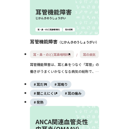
降に両耳または片耳から始まり、手術や補聴
器で聴こえの改善が期待できます。
耳管機能障害
じかんきのうしょうがい
耳・鼻・のど(耳鼻咽喉科)
耳の病気
耳管機能障害は、耳と鼻をつなぐ「耳管」の
働きがうまくいかなくなる病気の総称で、耳
がつまった感じや自分の声が響く感じが続く
耳だれ
耳鳴り
のが特徴です。原因としては鼻炎や副鼻腔
炎、急な体重減少などがあり、放置すると滲
聞こえにくい
耳の痛み
出性中耳炎や難聴につながることもあるた
発熱
め、長引く耳の違和感は耳鼻咽喉科での評価
が大切です。