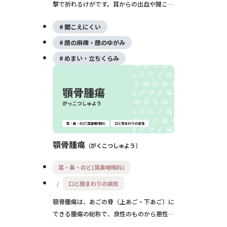
撃で折れるけがです。耳からの出血や聞こえ
にくさ、めまい、顔面神経麻痺、髄液耳漏
聞こえにくい
（うすい水のような耳だれ）などを伴うこと
があり、頭部外傷の中でも慎重な経過観察が
顔の麻痺・顔のゆがみ
必要です。
めまい・立ちくらみ
顎骨腫瘍
がくこつしゅよう
耳・鼻・のど(耳鼻咽喉科)
口と顔まわりの病気
顎骨腫瘍は、あごの骨（上あご・下あご）に
できる腫瘍の総称で、良性のものから悪性の
がんまで含まれます。多くはゆっくり進行