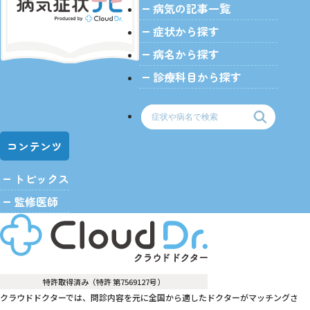
病気の記事一覧
>
症状から探す
病名から探す
診療科目から探す
コンテンツ
トピックス
監修医師
特許取得済み（特許 第7569127号）
クラウドドクターでは、問診内容を元に全国から適したドクターがマッチングさ