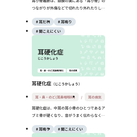
耳小骨離断は、鼓膜の奥にある「耳小骨」の
つながりが外傷などで切れたり外れたりし、
片耳の急な伝音難聴を起こす病気です。耳か
耳だれ
耳鳴り
き事故や平手打ち、頭部外傷、爆発音などが
原因となり、聴力検査と画像検査で診断しま
聞こえにくい
す。保存的に様子を見る場合もありますが、
多くは鼓室形成術（耳小骨再建手術）で聴こ
えの改善が期待できます。
耳硬化症
じこうかしょう
耳・鼻・のど(耳鼻咽喉科)
耳の病気
耳硬化症は、中耳の耳小骨のひとつであるア
ブミ骨が硬くなり、音がうまく伝わらなくな
ることでゆっくり進行する難聴を起こす病気
耳鳴り
聞こえにくい
です。主な症状は難聴と耳鳴りで、思春期以