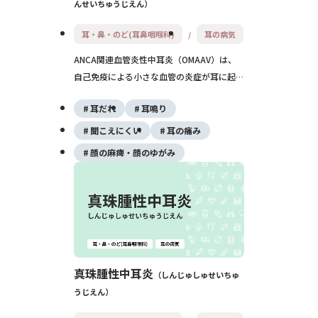
んせいちゅうじえん
耳・鼻・のど(耳鼻咽喉科)
耳の病気
ANCA関連血管炎性中耳炎（OMAAV）は、
自己免疫による小さな血管の炎症が耳に起こ
ることで生じる難治性中耳炎です。通常の治
耳だれ
耳鳴り
療で良くならない耳の症状や急に進む難聴が
特徴で、早期に見つけてステロイドや免疫抑
聞こえにくい
耳の痛み
制薬で治療することが、聴力と命を守るうえ
顔の麻痺・顔のゆがみ
でとても大切です。
真珠腫性中耳炎
しんじゅしゅせいちゅ
うじえん