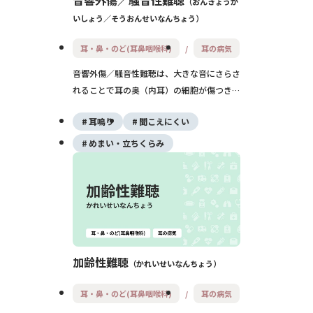
音響外傷／騒音性難聴
おんきょうが
いしょう／そうおんせいなんちょう
耳・鼻・のど(耳鼻咽喉科)
耳の病気
音響外傷／騒音性難聴は、大きな音にさらさ
れることで耳の奥（内耳）の細胞が傷つき、
聴力が下がる病気です。ライブや爆発音など
耳鳴り
聞こえにくい
の「急な強大音」と、工場騒音や大音量のヘ
ッドホンなど「長期間の騒音」が原因とな
めまい・立ちくらみ
り、難聴や耳鳴りが出現します。放置すると
回復しにくいため、早めの受診と、日頃の
「音との付き合い方」の見直しがとても大切
です。
加齢性難聴
かれいせいなんちょう
耳・鼻・のど(耳鼻咽喉科)
耳の病気