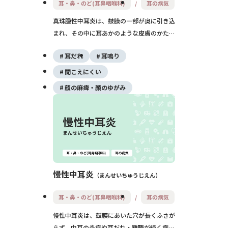
耳・鼻・のど(耳鼻咽喉科)
耳の病気
真珠腫性中耳炎は、鼓膜の一部が奥に引き込
まれ、その中に耳あかのような皮膚のかたま
り（真珠腫）がたまって骨を溶かしながら進
耳だれ
耳鳴り
行する中耳炎です。耳だれや片側の難聴が続
き、進行するとめまい・顔面神経麻痺・髄膜
聞こえにくい
炎など重い合併症につながるため、手術によ
顔の麻痺・顔のゆがみ
る治療が基本となります。
慢性中耳炎
まんせいちゅうじえん
耳・鼻・のど(耳鼻咽喉科)
耳の病気
慢性中耳炎は、鼓膜にあいた穴が長くふさが
らず、中耳の炎症や耳だれ・難聴が続く病気