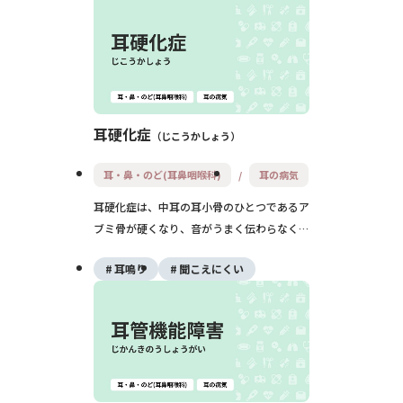
多くは鼓室形成術（耳小骨再建手術）で聴こ
えの改善が期待できます。
耳硬化症
じこうかしょう
耳・鼻・のど(耳鼻咽喉科)
耳の病気
耳硬化症は、中耳の耳小骨のひとつであるア
ブミ骨が硬くなり、音がうまく伝わらなくな
ることでゆっくり進行する難聴を起こす病気
耳鳴り
聞こえにくい
です。主な症状は難聴と耳鳴りで、思春期以
降に両耳または片耳から始まり、手術や補聴
器で聴こえの改善が期待できます。