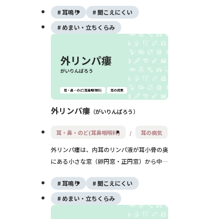
しい回転性めまいと、片耳の耳鳴り・難聴・
耳鳴り
聞こえにくい
耳が詰まる感じが主な症状です。発作は数十
分〜数時間続き、生活に大きな影響を与えま
めまい・立ちくらみ
すが、薬や生活調整でコントロールできるこ
とも多い病気です。
外リンパ瘻
がいりんぱろう
耳・鼻・のど(耳鼻咽喉科)
耳の病気
外リンパ瘻は、内耳のリンパ液が耳小骨の奥
にある小さな窓（卵円窓・正円窓）から中耳
に漏れ出す病気です。頭部の打撲や強い鼻か
耳鳴り
聞こえにくい
み、ダイビングなどをきっかけに、急な難聴
や耳鳴り、めまいが起こります。早期に安静
めまい・立ちくらみ
や手術などの適切な治療を行うことで、症状