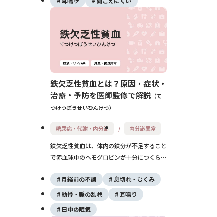
耳鳴り
聞こえにくい
えにくさが続きます。特に子どもに多く、長
引くとことばの発達や学習に影響するため、
早めの受診と経過観察が大切です。
鉄欠乏性貧血とは？原因・症状・
治療・予防を医師監修で解説
て
つけつぼうせいひんけつ
糖尿病・代謝・内分泌
内分泌異常
鉄欠乏性貧血は、体内の鉄分が不足すること
で赤血球中のヘモグロビンが十分につくられ
なくなり、全身へ酸素を運ぶ力が低下する病
月経前の不調
息切れ・むくみ
気です。特に月経のある女性や妊娠中の方に
多くみられますが、男性や高齢者でも消化管
動悸・脈の乱れ
耳鳴り
からの出血や病気が原因で発症することがあ
日中の眠気
ります。 初期は疲れやすさやだるさなどの