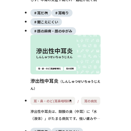
です。多くは急性中耳炎や鼓膜外傷のあとに
耳だれ
耳鳴り
起こり、放置すると聞こえの低下や合併症の
リスクが高まります。適切な処置と手術治療
聞こえにくい
で改善が期待できます。
顔の麻痺・顔のゆがみ
滲出性中耳炎
しんしゅつせいちゅうじえ
ん
耳・鼻・のど(耳鼻咽喉科)
耳の病気
滲出性中耳炎は、鼓膜の奥（中耳）に「水
（液体）」がたまる病気です。強い痛みや高
熱は少ない一方で、耳がつまった感じや聞こ