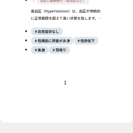
血圧と動脈硬化（高血圧など）
高血圧（Hypertension）は、血圧が持続的
に正常範囲を超えて高い状態を指します。一
般的には、収縮期血圧（SBP）が140
自覚症状なし
mmHg以上、または拡張期血圧（DBP）が
90 mmHg以上の場合を高血圧と定義しま
性機能に障害がある
性欲低下
す。
鼻血
耳鳴り
1