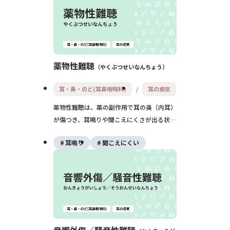
の改善が期待できます。
薬物性難聴
やくぶつせいなんちょう
耳・鼻・のど(耳鼻咽喉科)
耳の病気
薬物性難聴は、薬の副作用で耳の奥（内耳）
が傷つき、耳鳴りや聞こえにくさが出る状態
です。抗生物質や抗がん剤、利尿薬などが原
耳鳴り
聞こえにくい
因となることがあり、中には一度起こると元
に戻りにくい難聴もあります。薬の中止・変
更を含め、早めの相談が大切です。