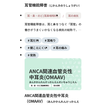
耳管機能障害
じかんきのうしょうがい
耳・鼻・のど(耳鼻咽喉科)
耳の病気
耳管機能障害は、耳と鼻をつなぐ「耳管」の
働きがうまくいかなくなる病気の総称で、耳
がつまった感じや自分の声が響く感じが続く
耳だれ
耳鳴り
のが特徴です。原因としては鼻炎や副鼻腔
炎、急な体重減少などがあり、放置すると滲
聞こえにくい
耳の痛み
出性中耳炎や難聴につながることもあるた
発熱
め、長引く耳の違和感は耳鼻咽喉科での評価
が大切です。
ANCA関連血管炎性中耳炎
（OMAAV）
あんかかんれんけっかんえ