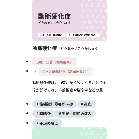
症状だけで気付きにくい一方、進行すると動
悸や息切れ、めまい、頭痛、爪や髪の変化、
氷を無性に食べたくなる異食症など、さまざ
まな症状が現れることがあります。 鉄欠乏
性貧血は、鉄剤や食事療法によって改善が期
待できる病気ですが、単なる鉄不足ではな
動脈硬化症
どうみゃくこうかしょう
く、背景に子宮筋腫や消化管疾患などが隠れ
ていることも少なくありません。そのため、
心臓・血管（循環器系）
原因を調べたうえで適切な治療を受けること
血圧と動脈硬化（高血圧など）
が大切です。 この記事では、鉄欠乏性貧血
の原因や症状、診断方法、治療法、予防法、
動脈硬化症は、血管が硬く狭くなることで血
受診の目安まで詳しく解説します。
流が妨げられ、心筋梗塞や脳卒中などの重大
な疾患を引き起こします。主な原因は加齢や
性機能に障害がある
鼻血
生活習慣病であり、早期発見と予防が重要で
す。食事や運動の見直し、必要に応じた薬物
耳鳴り
手足・関節の痛み
療法が有効です。
手足の冷え