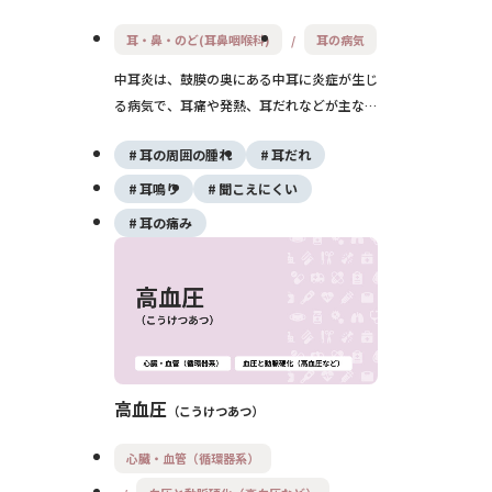
耳・鼻・のど(耳鼻咽喉科)
耳の病気
中耳炎は、鼓膜の奥にある中耳に炎症が生じ
る病気で、耳痛や発熱、耳だれなどが主な症
状です。小児に多く、急性と滲出性の2タイ
耳の周囲の腫れ
耳だれ
プが主流です。抗菌薬や鼓膜切開、チューブ
挿入などの治療があり、重症化や難聴を防ぐ
耳鳴り
聞こえにくい
には早期受診が重要です。
耳の痛み
高血圧
こうけつあつ
心臓・血管（循環器系）