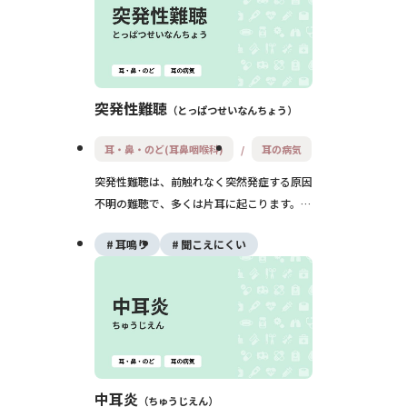
突発性難聴
とっぱつせいなんちょう
耳・鼻・のど(耳鼻咽喉科)
耳の病気
突発性難聴は、前触れなく突然発症する原因
不明の難聴で、多くは片耳に起こります。耳
鳴りやめまいを伴うこともあり、早期に治療
耳鳴り
聞こえにくい
を開始することで回復の可能性が高まりま
す。発症からの時間が予後に大きく影響する
ため、迅速な受診が重要です。
中耳炎
ちゅうじえん