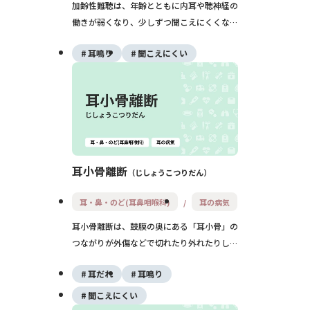
加齢性難聴は、年齢とともに内耳や聴神経の
働きが弱くなり、少しずつ聞こえにくくなる
病気です。高い音や会話が聞き取りにくくな
耳鳴り
聞こえにくい
り、テレビの音量が大きくなる、人の話を聞
き返すことが増えるのが特徴です。完全に元
に戻す治療はありませんが、補聴器や生活の
工夫で日常生活の不便を大きく減らすことが
できます。
耳小骨離断
じしょうこつりだん
耳・鼻・のど(耳鼻咽喉科)
耳の病気
耳小骨離断は、鼓膜の奥にある「耳小骨」の
つながりが外傷などで切れたり外れたりし、
片耳の急な伝音難聴を起こす病気です。耳か
耳だれ
耳鳴り
き事故や平手打ち、頭部外傷、爆発音などが
原因となり、聴力検査と画像検査で診断しま
聞こえにくい
す。保存的に様子を見る場合もありますが、