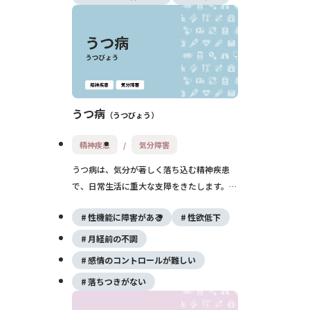
治療が有効です。
うつ病
うつびょう
精神疾患
気分障害
うつ病は、気分が著しく落ち込む精神疾患
で、日常生活に重大な支障をきたします。原
因はストレス、体質、脳内化学物質の変化な
性機能に障害がある
性欲低下
ど多因子が関与し、症状は心身に広がりま
す。治療は薬物療法や心理療法、休養を組み
月経前の不調
合わせて行います。
感情のコントロールが難しい
落ちつきがない