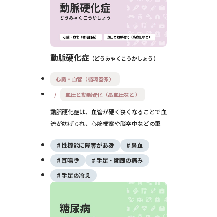
動脈硬化症
どうみゃくこうかしょう
心臓・血管（循環器系）
血圧と動脈硬化（高血圧など）
動脈硬化症は、血管が硬く狭くなることで血
流が妨げられ、心筋梗塞や脳卒中などの重大
な疾患を引き起こします。主な原因は加齢や
性機能に障害がある
鼻血
生活習慣病であり、早期発見と予防が重要で
す。食事や運動の見直し、必要に応じた薬物
耳鳴り
手足・関節の痛み
療法が有効です。
手足の冷え