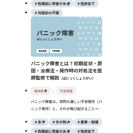
早期の診断と治療が回復の鍵となります。
性機能に障害がある
性欲低下
月経前の不調
パニック障害とは？初期症状・原
因・治療法・発作時の対処法を医
師監修で解説
ぱにっくしょうがい
精神疾患
不安障害
パニック障害は、突然の激しい不安発作（パ
ニック発作）と、それが再び起きることへの
強い不安（予期不安）を特徴とする精神疾患
多汗
手が熱い
悪寒・戦慄
です。外出困難や社会生活への支障をきたす
こともあり、薬物療法と認知行動療法による
性機能に障害がある
性欲低下