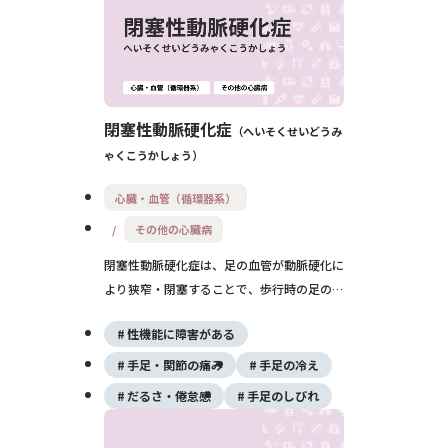
閉塞性動脈硬化症
へいそくせいどうみ
ゃくこうかしょう
心臓・血管（循環器系）
その他の心臓病
閉塞性動脈硬化症は、足の血管が動脈硬化に
より狭窄・閉塞することで、歩行時の足の痛
みや冷感を引き起こす疾患です。放置すると
性機能に障害がある
足の潰瘍や壊死に至ることもあり、早期診断
と生活習慣改善、必要に応じた血行再建治療
手足・関節の痛み
手足の冷え
が予後改善に重要です。
だるさ・倦怠感
手足のしびれ