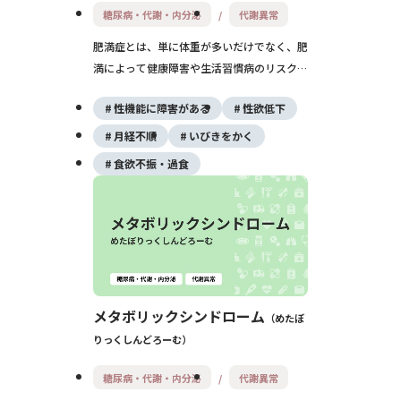
糖尿病・代謝・内分泌
代謝異常
肥満症とは、単に体重が多いだけでなく、肥
満によって健康障害や生活習慣病のリスクが
高まる病態です。診断にはBMIや合併症の有
性機能に障害がある
性欲低下
無が用いられ、生活習慣の見直しと必要に応
じた医療的介入が予防と治療の鍵となりま
月経不順
いびきをかく
す。
食欲不振・過食
メタボリックシンドローム
めたぼ
りっくしんどろーむ
糖尿病・代謝・内分泌
代謝異常