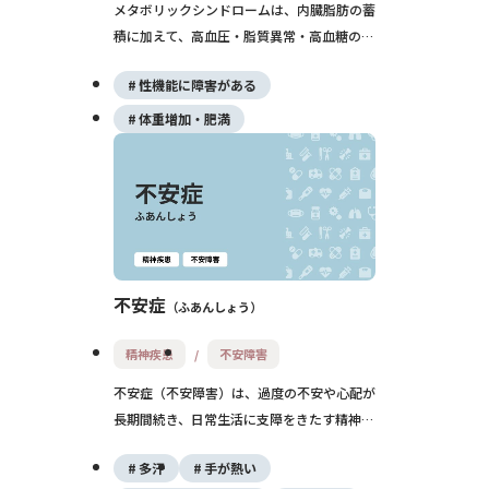
メタボリックシンドロームは、内臓脂肪の蓄
積に加えて、高血圧・脂質異常・高血糖のい
ずれかを合併している状態を指します。動脈
性機能に障害がある
硬化や心筋梗塞、脳卒中などの重大な病気に
つながるリスクが高いため、早期発見と生活
体重増加・肥満
習慣の改善が重要です。
不安症
ふあんしょう
精神疾患
不安障害
不安症（不安障害）は、過度の不安や心配が
長期間続き、日常生活に支障をきたす精神疾
患です。身体症状を伴うことも多く、薬物療
多汗
手が熱い
法や認知行動療法を通じて改善が可能です。