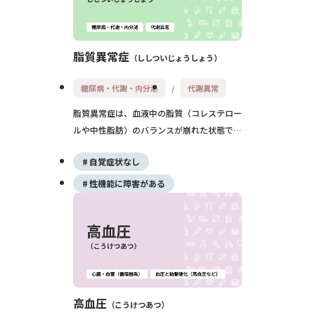
脂質異常症
ししついじょうしょう
糖尿病・代謝・内分泌
代謝異常
脂質異常症は、血液中の脂質（コレステロー
ルや中性脂肪）のバランスが崩れた状態で、
動脈硬化を進行させ、心筋梗塞や脳梗塞のリ
自覚症状なし
スクを高めます。無症状で進行することが多
く、早期発見と生活習慣の改善、必要に応じ
性機能に障害がある
た薬物療法が重要です。
高血圧
こうけつあつ