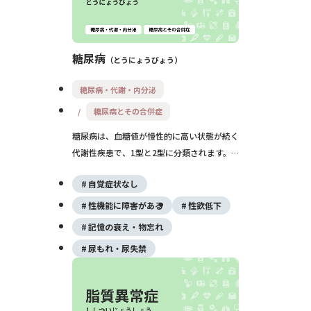
糖尿病
とうにょうびょう
糖尿病・代謝・内分泌
糖尿病とその合併症
糖尿病は、血糖値が慢性的に高い状態が続く
代謝性疾患で、1型と2型に分類されます。
初期は自覚症状に乏しいものの、進行すると
自覚症状なし
合併症（網膜症、腎症、神経障害など）を引
き起こします。食事・運動・薬物療法による
性機能に障害がある
性欲低下
血糖管理が予後改善の鍵です。
記憶の衰え・物忘れ
尿もれ・尿失禁