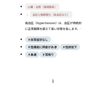
心臓・血管（循環器系）
血圧と動脈硬化（高血圧など）
高血圧（Hypertension）は、血圧が持続的
に正常範囲を超えて高い状態を指します。一
般的には、収縮期血圧（SBP）が140
自覚症状なし
mmHg以上、または拡張期血圧（DBP）が
90 mmHg以上の場合を高血圧と定義しま
性機能に障害がある
性欲低下
す。
鼻血
耳鳴り
1