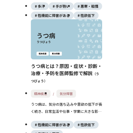
多汗
手が熱い
悪寒・戦慄
です。外出困難や社会生活への支障をきたす
こともあり、薬物療法と認知行動療法による
性機能に障害がある
性欲低下
治療が有効です。
うつ病とは？原因・症状・診断・
治療・予防を医師監修で解説
う
つびょう
精神疾患
気分障害
うつ病は、気分の落ち込みや意欲の低下が長
く続き、日常生活や仕事・学業に大きな影響
を及ぼす精神疾患です。「気持ちの問題」や
性機能に障害がある
性欲低下
「甘え」と誤解されることもありますが、脳
の働きやさまざまな要因が関係して発症する