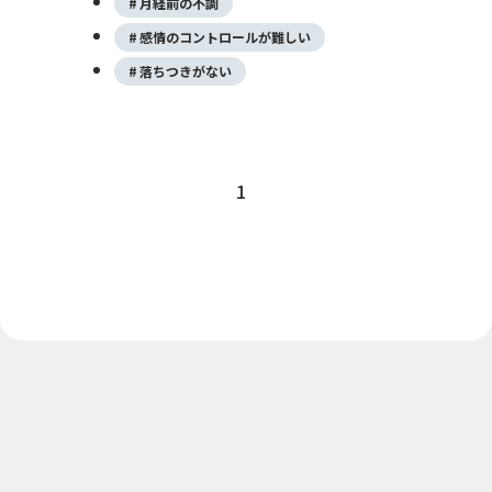
月経前の不調
病気であり、適切な治療を受けることで回復
感情のコントロールが難しい
が期待できます。 初期には「疲れが取れな
落ちつきがない
い」「眠れない」「何をしても楽しくない」
といった症状から始まることも多く、自分で
はうつ病だと気付かないケースも少なくあり
ません。また、頭痛や胃の不調など身体症状
が前面に現れる場合もあります。 この記事
1
では、うつ病とはどのような病気なのかをは
じめ、原因や症状、初期症状、セルフチェッ
ク、診断方法、治療法、受診の目安までをわ
かりやすく解説します。適応障害との違い
や、よくある疑問についても紹介しますの
で、ご自身やご家族の症状が気になる方は参
考にしてください。