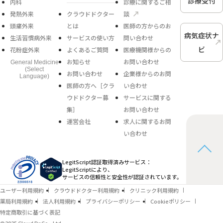
診療受付
内科
診療に関するご相
発熱外来
クラウドドクター
談
頭痛外来
とは
医師の方からのお
病気症状ナ
生活習慣病外来
サービスの使い方
問い合わせ
ビ
花粉症外来
よくあるご質問
医療機関様からの
お知らせ
お問い合わせ
General Medicine
(Select
お問い合わせ
企業様からのお問
Language)
医師の方へ［クラ
い合わせ
ウドドクター募
サービスに関する
集］
お問い合わせ
運営会社
求人に関するお問
い合わせ
LegitScript認証取得済みサービス：
LegitScriptにより、
サービスの信頼性と安全性が認証されています。
ユーザー利用規約
クラウドドクター利用規約
クリニック利用規約
薬局利用規約
法人利用規約
プライバシーポリシー
Cookieポリシー
特定商取引に基づく表記