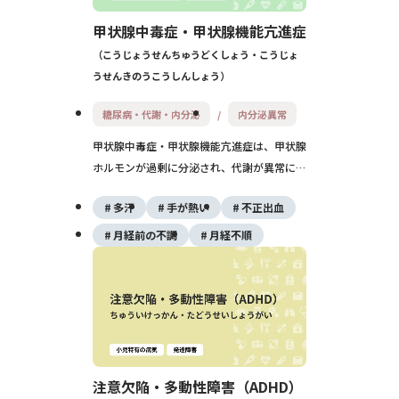
甲状腺中毒症・甲状腺機能亢進症
こうじょうせんちゅうどくしょう・こうじょ
うせんきのうこうしんしょう
糖尿病・代謝・内分泌
内分泌異常
甲状腺中毒症・甲状腺機能亢進症は、甲状腺
ホルモンが過剰に分泌され、代謝が異常に高
まる状態を指します。動悸や体重減少、発
多汗
手が熱い
不正出血
汗、精神不安などの症状が現れ、主な原因は
バセドウ病です。適切な治療により多くはコ
月経前の不調
月経不順
ントロール可能です。
注意欠陥・多動性障害（ADHD）