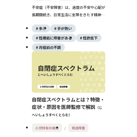
不安症（不安障害）は、過度の不安や心配が
長期間続き、日常生活に支障をきたす精神疾
患です。身体症状を伴うことも多く、薬物療
多汗
手が熱い
法や認知行動療法を通じて改善が可能です。
早期の診断と治療が回復の鍵となります。
性機能に障害がある
性欲低下
月経前の不調
自閉症スペクトラムとは？特徴・
症状・原因を医師監修で解説
じ
へいしょうすぺくとらむ
小児特有の病気
発達障害