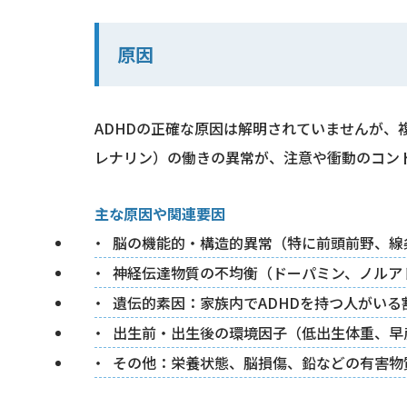
原因
ADHDの正確な原因は解明されていませんが
レナリン）の働きの異常が、注意や衝動のコン
主な原因や関連要因
脳の機能的・構造的異常（特に前頭前野、線
神経伝達物質の不均衡（ドーパミン、ノルア
遺伝的素因：家族内でADHDを持つ人がいる
出生前・出生後の環境因子（低出生体重、早
その他：栄養状態、脳損傷、鉛などの有害物