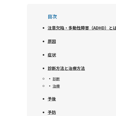
目次
注意欠陥・多動性障害（ADHD）と
原因
症状
診断方法と治療方法
診断
治療
予後
予防