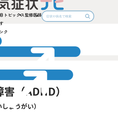
目
トピックス
監修医師
す
ンク
害（ADHD）
いしょうがい