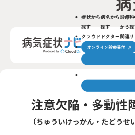
症状から
病名から
診療科
探す
探す
から探
クラウドドクター関連リ
オンライン診療受付
クラウドドクターとは
注意欠陥・多動性障
サービスの使い方
ちゅういけっかん・たどうせ