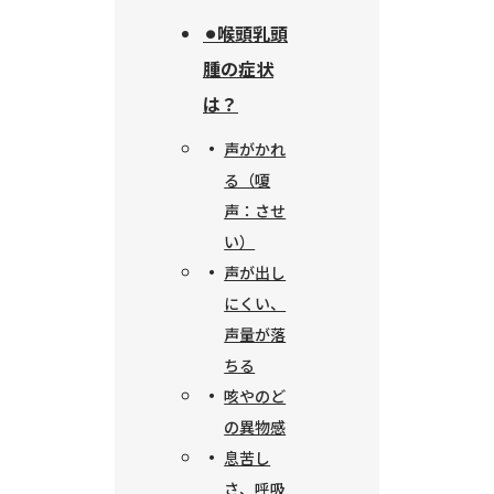
⚫︎喉頭乳頭
腫の症状
は？
声がかれ
る（嗄
声：させ
い）
声が出し
にくい、
声量が落
ちる
咳やのど
の異物感
息苦し
さ、呼吸