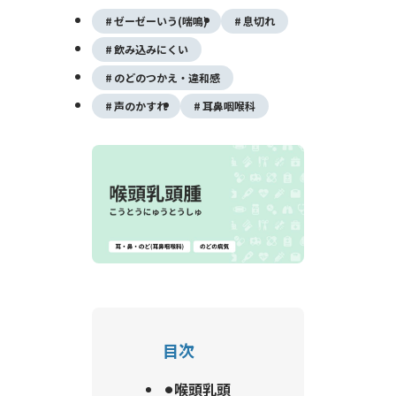
ゼーゼーいう(喘鳴)
息切れ
飲み込みにくい
のどのつかえ・違和感
声のかすれ
耳鼻咽喉科
目次
⚫︎喉頭乳頭