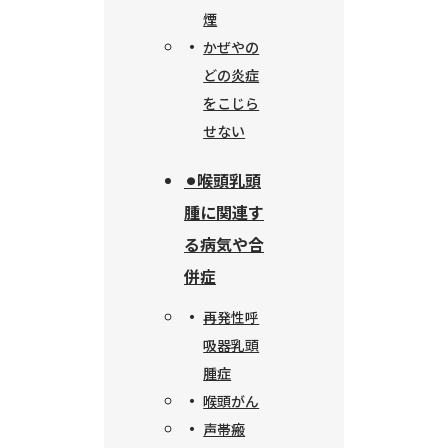
煙
かぜやの
どの炎症
をこじら
せない
⚫︎喉頭乳頭
腫に関連す
る病気や合
併症
再発性呼
吸器乳頭
腫症
喉頭がん
声帯瘢