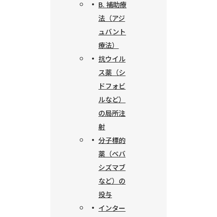
B. 補助療
法（アジ
ュバント
療法）
抗ウイル
ス薬（シ
ドフォビ
ルなど）
の局所注
射
分子標的
薬（ベバ
シズマブ
など）の
投与
インター