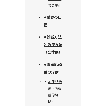
音の変化
⚫︎受診の目
安
⚫︎診断方法
と治療方法
（全体像）
⚫︎喉頭乳頭
腫の治療
A. 手術治
療（内視
鏡的切
除）