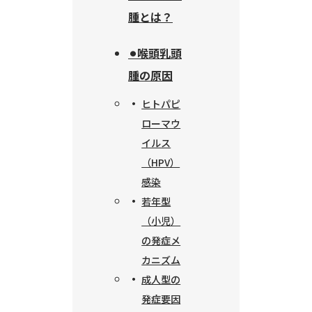
腫とは？
⚫︎喉頭乳頭
腫の原因
ヒトパピ
ローマウ
イルス
（HPV）
感染
若年型
（小児）
の発症メ
カニズム
成人型の
発症要因