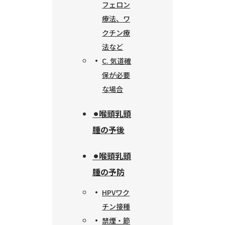
フェロン
療法、ワ
クチン療
法など
C. 気道確
保が必要
な場合
⚫︎喉頭乳頭
腫の予後
⚫︎喉頭乳頭
腫の予防
HPVワク
チン接種
禁煙・節