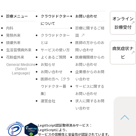
診療メニュー
クラウドドクター
お問い合わせ
オンライン
について
診療受付
内科
診療に関するご相
発熱外来
クラウドドクター
談
頭痛外来
とは
医師の方からのお
病気症状ナ
生活習慣病外来
サービスの使い方
問い合わせ
ビ
花粉症外来
よくあるご質問
医療機関様からの
お知らせ
お問い合わせ
General Medicine
(Select
お問い合わせ
企業様からのお問
Language)
医師の方へ［クラ
い合わせ
ウドドクター募
サービスに関する
集］
お問い合わせ
運営会社
求人に関するお問
い合わせ
LegitScript認証取得済みサービス：
LegitScriptにより、
サービスの信頼性と安全性が認証されています。