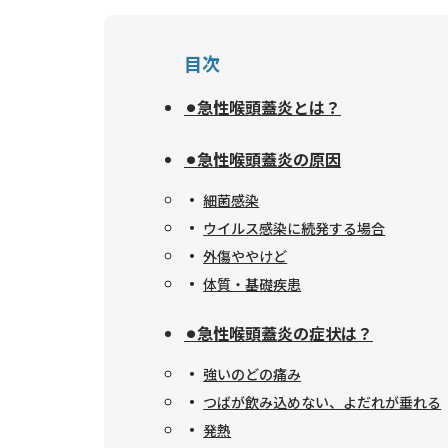
目次
⚫︎急性喉頭蓋炎とは？
⚫︎急性喉頭蓋炎の原因
細菌感染
ウイルス感染に続発する場合
外傷ややけど
体質・基礎疾患
⚫︎急性喉頭蓋炎の症状は？
強いのどの痛み
つばが飲み込めない、よだれが垂れる
発熱