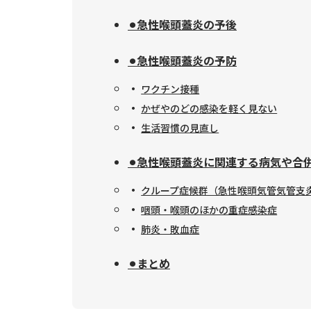
⚫︎急性喉頭蓋炎の予後
⚫︎急性喉頭蓋炎の予防
ワクチン接種
かぜやのどの感染を軽く見ない
生活習慣の見直し
⚫︎急性喉頭蓋炎に関連する病気や合
クループ症候群（急性喉頭気管気管支
咽頭・喉頭のほかの重症感染症
肺炎・敗血症
⚫︎まとめ