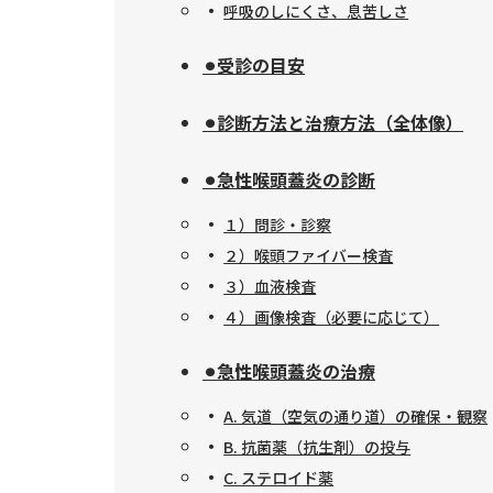
呼吸のしにくさ、息苦しさ
⚫︎受診の目安
⚫︎診断方法と治療方法（全体像）
⚫︎急性喉頭蓋炎の診断
１）問診・診察
２）喉頭ファイバー検査
３）血液検査
４）画像検査（必要に応じて）
⚫︎急性喉頭蓋炎の治療
A. 気道（空気の通り道）の確保・観察
B. 抗菌薬（抗生剤）の投与
C. ステロイド薬