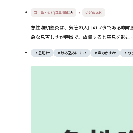
耳・鼻・のど(耳鼻咽喉科)
のどの病気
急性喉頭蓋炎は、気管の入口のフタである喉頭
急な息苦しさが特徴で、放置すると窒息を起こ
息切れ
飲み込みにくい
声のかすれ
の