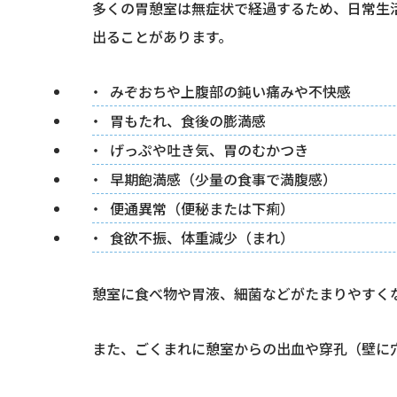
多くの胃憩室は無症状で経過するため、日常生
出ることがあります。
みぞおちや上腹部の鈍い痛みや不快感
胃もたれ、食後の膨満感
げっぷや吐き気、胃のむかつき
早期飽満感（少量の食事で満腹感）
便通異常（便秘または下痢）
食欲不振、体重減少（まれ）
憩室に食べ物や胃液、細菌などがたまりやすく
また、ごくまれに憩室からの出血や穿孔（壁に