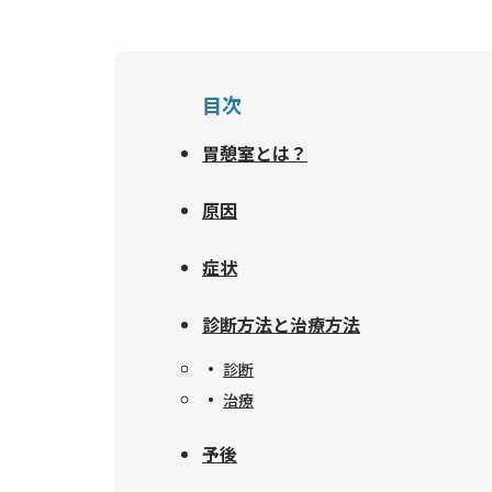
目次
胃憩室とは？
原因
症状
診断方法と治療方法
診断
治療
予後