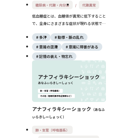
糖尿病・代謝・内分泌
代謝異常
低血糖症とは、血糖値が異常に低下すること
で、全身にさまざまな症状が現れる状態で
す。糖尿病の治療中に多く見られますが、空
多汗
動悸・脈の乱れ
腹や過度の運動、アルコール摂取でも起こる
ことがあります。早期の補食と適切な治療が
意識の混濁
意識に障害がある
重要です。
記憶の衰え・物忘れ
アナフィラキシーショック
あなふ
ぃらきしーしょっく
肺・気管（呼吸器系）