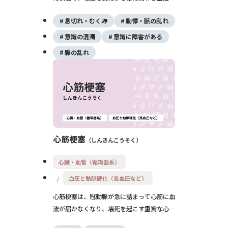
ものまで多岐にわたります。動悸や息切れ、
息切れ・むくみ
動悸・脈の乱れ
失神の原因となるほか、脳梗塞や心不全の引
き金となることもあり、早期診断と正確な治
意識の混濁
意識に障害がある
療が求められます。
脈の乱れ
心筋梗塞
しんきんこうそく
心臓・血管（循環器系）
血圧と動脈硬化（高血圧など）
心筋梗塞は、冠動脈が急に詰まって心筋に血
流が届かなくなり、壊死を起こす重篤な心疾
患です。典型的な胸痛のほか、吐き気や冷汗