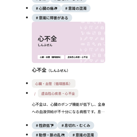
迅速な診断と治療が予後を大きく左右しま
心臓の痛み
意識の混濁
す。
意識に障害がある
心不全
しんふぜん
心臓・血管（循環器系）
虚血性心疾患・心不全
心不全は、心臓のポンプ機能が低下し、全身
への血液供給が不十分になる病態です。息切
れや浮腫などの症状を引き起こし、急性期と
性欲低下
息切れ・むくみ
慢性期に分かれます。適切な治療と生活管理
により、症状の進行を遅らせることが可能で
動悸・脈の乱れ
意識の混濁