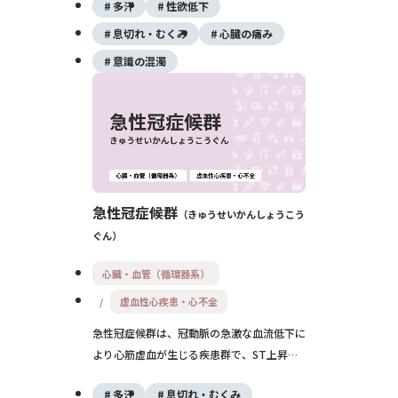
多汗
性欲低下
を伴うこともあり、早期の治療が生死を分け
ます。カテーテル治療が主な治療法です。
息切れ・むくみ
心臓の痛み
意識の混濁
急性冠症候群
きゅうせいかんしょうこう
ぐん
心臓・血管（循環器系）
虚血性心疾患・心不全
急性冠症候群は、冠動脈の急激な血流低下に
より心筋虚血が生じる疾患群で、ST上昇型
心筋梗塞、非ST上昇型心筋梗塞、不安定狭
多汗
息切れ・むくみ
心症を含みます。心筋壊死が進行する前に、