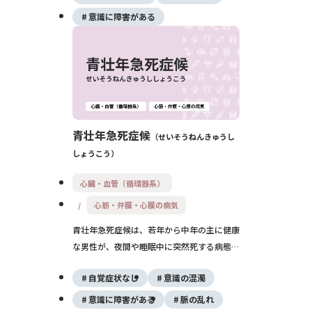
す。
意識に障害がある
青壮年急死症候
せいそうねんきゅうし
しょうこう
心臓・血管（循環器系）
心筋・弁膜・心膜の病気
青壮年急死症候は、若年から中年の主に健康
な男性が、夜間や睡眠中に突然死する病態を
指します。特に東南アジアに多く報告され、
自覚症状なし
意識の混濁
ブルガダ症候群などの心電気的異常が背景に
あると考えられています。早期発見と予防が
意識に障害がある
脈の乱れ