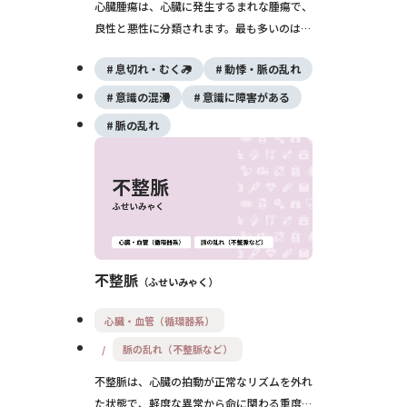
心臓腫瘍は、心臓に発生するまれな腫瘍で、
良性と悪性に分類されます。最も多いのは左
心房にできる心臓粘液腫で、塞栓症や弁閉鎖
息切れ・むくみ
動悸・脈の乱れ
障害の原因となります。症状は多様で、心エ
コー検査によって診断され、手術で治療され
意識の混濁
意識に障害がある
ます。
脈の乱れ
不整脈
ふせいみゃく
心臓・血管（循環器系）
脈の乱れ（不整脈など）
不整脈は、心臓の拍動が正常なリズムを外れ
た状態で、軽度な異常から命に関わる重度な