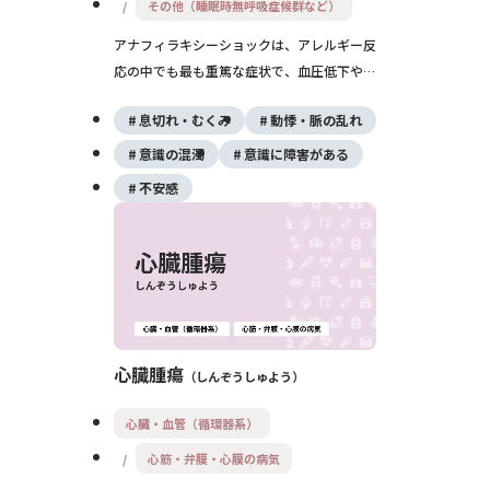
その他（睡眠時無呼吸症候群など）
アナフィラキシーショックは、アレルギー反
応の中でも最も重篤な症状で、血圧低下や意
識障害、呼吸困難を急速に引き起こします。
息切れ・むくみ
動悸・脈の乱れ
食物や薬物、昆虫毒が主な原因で、迅速なア
ドレナリン投与と救急対応が命を守る鍵とな
意識の混濁
意識に障害がある
ります。
不安感
心臓腫瘍
しんぞうしゅよう
心臓・血管（循環器系）
心筋・弁膜・心膜の病気