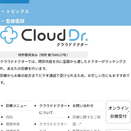
トピックス
監修医師
特許取得済み（特許 第7569127号）
クラウドドクターでは、問診内容を元に全国から適したドクターがマッチングさ
れ、あなたの診療を行います。
診療からお薬の処方までビデオ通話で受けられるため、お忙しい方にもおすすめで
す。
診療メニュー
クラウドドクター
お問い合わせ
オンライン
について
診療受付
内科
診療に関するご相
発熱外来
クラウドドクター
談
頭痛外来
とは
医師の方からのお