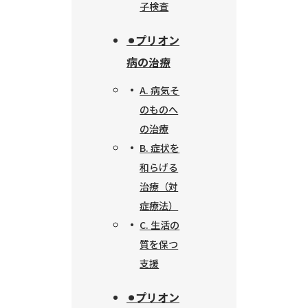
子検査
⚫︎プリオン
病の治療
A. 病気そ
のものへ
の治療
B. 症状を
和らげる
治療（対
症療法）
C. 生活の
質を保つ
支援
⚫︎プリオン