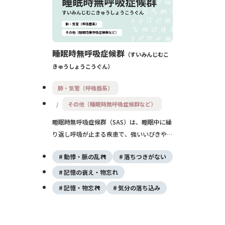
ません。また、頭痛や胃の不調など身体症状
が前面に現れる場合もあります。 この記事
では、うつ病とはどのような病気なのかをは
じめ、原因や症状、初期症状、セルフチェッ
睡眠時無呼吸症候群
すいみんじむこ
ク、診断方法、治療法、受診の目安までをわ
きゅうしょうこうぐん
かりやすく解説します。適応障害との違い
や、よくある疑問についても紹介しますの
肺・気管（呼吸器系）
で、ご自身やご家族の症状が気になる方は参
考にしてください。
その他（睡眠時無呼吸症候群など）
睡眠時無呼吸症候群（SAS）は、睡眠中に繰
り返し呼吸が止まる疾患で、強いいびきや日
中の強い眠気が特徴です。生活習慣病や事故
動悸・脈の乱れ
落ちつきがない
のリスクも高まるため、早期診断と治療が重
要です。CPAP療法などの治療により症状の
記憶の衰え・物忘れ
改善が期待されます。
記憶・物忘れ
気分の落ち込み