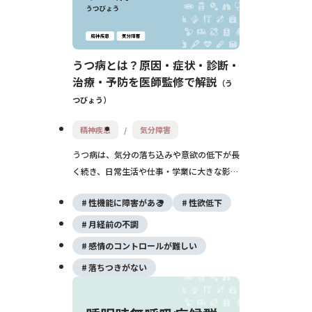
うつ病とは？原因・症状・診断・
治療・予防を医師監修で解説
う
つびょう
精神疾患
気分障害
うつ病は、気分の落ち込みや意欲の低下が長
く続き、日常生活や仕事・学業に大きな影響
を及ぼす精神疾患です。「気持ちの問題」や
性機能に障害がある
性欲低下
「甘え」と誤解されることもありますが、脳
の働きやさまざまな要因が関係して発症する
月経前の不調
病気であり、適切な治療を受けることで回復
感情のコントロールが難しい
が期待できます。 初期には「疲れが取れな
落ちつきがない
い」「眠れない」「何をしても楽しくない」
といった症状から始まることも多く、自分で
はうつ病だと気付かないケースも少なくあり