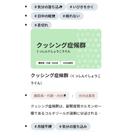
慣の影響が大きく、将来的な生活習慣病や心
気分の落ち込み
いびきをかく
理的問題のリスクを高めるため、早期の介入
と家庭・学校での一体的な対策が重要です。
日中の眠気
眠れない
息切れ
クッシング症候群
くっしんぐしょうこ
うぐん
糖尿病・代謝・内分泌
内分泌異常
クッシング症候群は、副腎皮質ホルモンの一
種であるコルチゾールが過剰に分泌されるこ
とで発症する疾患です。肥満、高血圧、骨粗
月経不順
気分の落ち込み
鬆症、糖尿病など多くの代謝異常を引き起こ