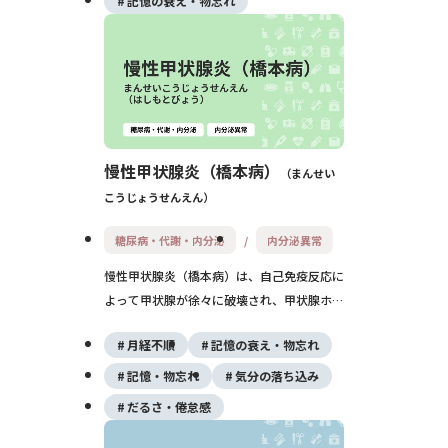
記憶の衰え・物忘れ
慢性甲状腺炎（橋本病）
まんせい
こうじょうせんえん
糖尿病・代謝・内分泌
内分泌異常
慢性甲状腺炎（橋本病）は、自己免疫反応に
よって甲状腺が徐々に破壊され、甲状腺ホル
モンの分泌が低下する病気です。女性に多
月経不順
記憶の衰え・物忘れ
く、倦怠感や体重増加、寒がりなどの症状が
現れます。ホルモン補充治療により日常生活
記憶・物忘れ
気分の落ち込み
を支障なく送ることが可能です。
だるさ・倦怠感