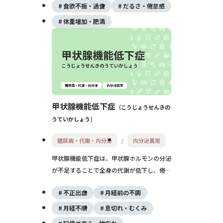
します。原因に応じた的確な診断と治療が必
食欲不振・過食
だるさ・倦怠感
要です。
体重増加・肥満
甲状腺機能低下症
こうじょうせんきの
うていかしょう
糖尿病・代謝・内分泌
内分泌異常
甲状腺機能低下症は、甲状腺ホルモンの分泌
が不足することで全身の代謝が低下し、倦怠
感、寒がり、体重増加などの症状を引き起こ
不正出血
月経前の不調
す疾患です。橋本病が主な原因で、ホルモン
補充療法により症状の改善が期待できます。
月経不順
息切れ・むくみ