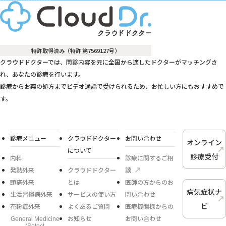
特許取得済み（特許 第7569127号）
クラウドドクターでは、問診内容を元に全国から適したドクターがマッチングさ
れ、あなたの診療を行います。
診療からお薬の処方までビデオ通話で受けられるため、お忙しい方にもおすすめで
す。
診療メニュー
クラウドドクター
お問い合わせ
オンライン
について
診療受付
内科
診療に関するご相
発熱外来
クラウドドクター
談
頭痛外来
とは
医師の方からのお
病気症状ナ
生活習慣病外来
サービスの使い方
問い合わせ
ビ
花粉症外来
よくあるご質問
医療機関様からの
お知らせ
お問い合わせ
General Medicine