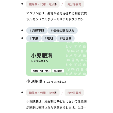
糖尿病・代謝・内分泌
内分泌異常
アジソン病は、副腎から分泌される副腎皮質
ホルモン（コルチゾールやアルドステロン）
が慢性的に不足することで起こる疾患です。
月経不順
気分の落ち込み
全身の倦怠感や低血圧、色素沈着などの症状
が見られ、生命に関わる副腎クリーゼを防ぐ
下痢
嘔吐
吐き気
ためにも早期の診断とホルモン補充治療が重
要です。
小児肥満
しょうにひまん
糖尿病・代謝・内分泌
内分泌異常
小児肥満は、成長期の子どもにおいて体脂肪
が過剰に蓄積された状態を指します。生活習