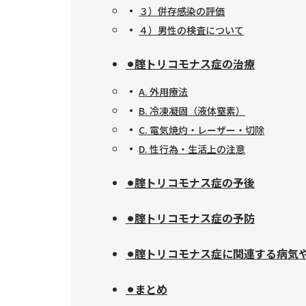
３）併存感染の評価
４）男性の検査について
⚫︎腟トリコモナス症の治療
A. 外用療法
B. 冷凍凝固（液体窒素）
C. 電気焼灼・レーザー・切除
D. 性行為・生活上の注意
⚫︎腟トリコモナス症の予後
⚫︎腟トリコモナス症の予防
⚫︎腟トリコモナス症に関連する病気
⚫︎まとめ