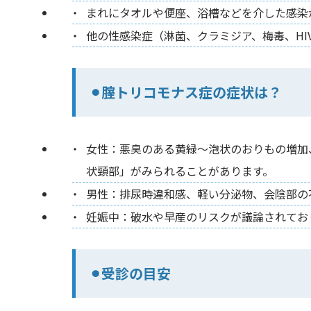
まれにタオルや便座、浴槽などを介した感染
他の性感染症（淋菌、クラミジア、梅毒、HI
⚫︎腟トリコモナス症の症状は？
女性：悪臭のある黄緑〜泡状のおりもの増加
状頸部」がみられることがあります。
男性：排尿時違和感、軽い分泌物、会陰部の
妊娠中：破水や早産のリスクが議論されてお
⚫︎受診の目安