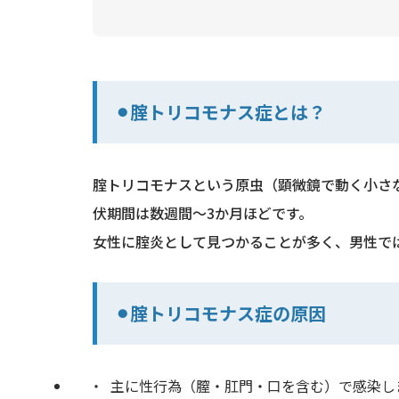
⚫︎腟トリコモナス症とは？
腟トリコモナスという原虫（顕微鏡で動く小さ
伏期間は数週間〜3か月ほどです。
女性に腟炎として見つかることが多く、男性で
⚫︎腟トリコモナス症の原因
主に性行為（膣・肛門・口を含む）で感染し