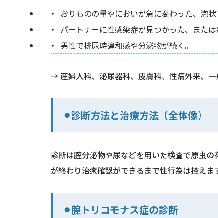
おりものの量やにおいが急に変わった、泡状
パートナーに性感染症が見つかった、または
男性で排尿時違和感や分泌物が続く。
→ 産婦人科、泌尿器科、皮膚科、性病外来、
⚫︎診断方法と治療方法（全体像）
診断は腟分泌物や尿などを用いた検査で原虫の
が終わり治癒確認ができるまで性行為は控えま
⚫︎腟トリコモナス症の診断