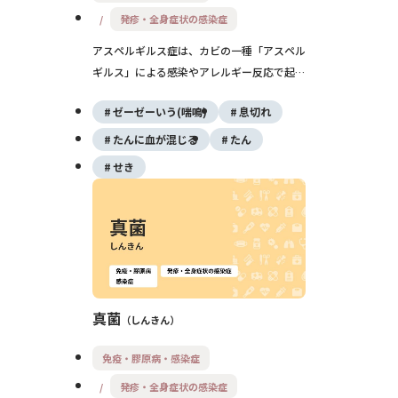
発疹・全身症状の感染症
アスペルギルス症は、カビの一種「アスペル
ギルス」による感染やアレルギー反応で起こ
る病気です。咳や痰、血痰、発熱、息切れな
ゼーゼーいう(喘鳴)
息切れ
どがみられ、喘息や慢性の肺病気、免疫力が
低い方では重症化することがあります。早め
たんに血が混じる
たん
に呼吸器内科などでの評価が大切です。
せき
真菌
しんきん
免疫・膠原病・感染症
発疹・全身症状の感染症