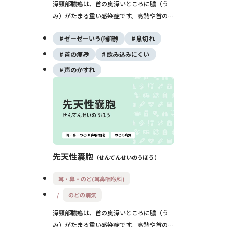
深頸部膿瘍は、首の奥深いところに膿（う
み）がたまる重い感染症です。高熱や首の腫
れ、飲み込みにくさ、口が開けづらい、息苦
ゼーゼーいう(喘鳴)
息切れ
しさなどがみられ、放置すると窒息や敗血症
など命に関わることもあるため、早期の受診
首の痛み
飲み込みにくい
と入院治療がとても大切です。
声のかすれ
先天性囊胞
せんてんせいのうほう
耳・鼻・のど(耳鼻咽喉科)
のどの病気
深頸部膿瘍は、首の奥深いところに膿（う
み）がたまる重い感染症です。高熱や首の腫