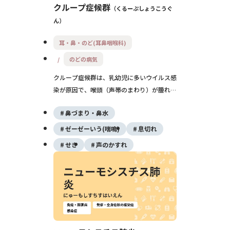
クループ症候群
くるーぷしょうこうぐ
ん
耳・鼻・のど(耳鼻咽喉科)
のどの病気
クループ症候群は、乳幼児に多いウイルス感
染が原因で、喉頭（声帯のまわり）が腫れて
犬が吠えるような咳やヒューヒューいう息づ
鼻づまり・鼻水
かいを起こす病気です。多くは数日で軽快し
ますが、急に呼吸が苦しくなることがあり、
ゼーゼーいう(喘鳴)
息切れ
重症時は早急な受診が必要です。
せき
声のかすれ