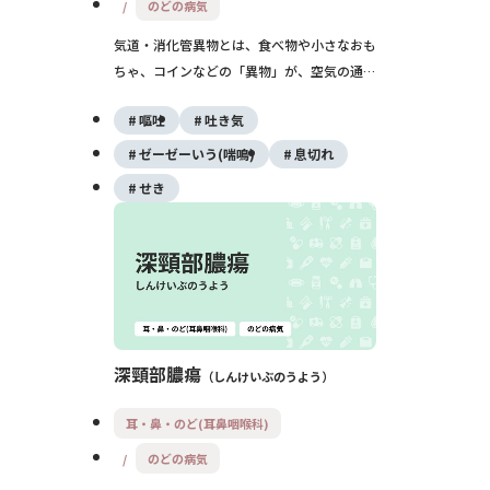
のどの病気
気道・消化管異物とは、食べ物や小さなおも
ちゃ、コインなどの「異物」が、空気の通り
道（気道）や食べ物の通り道（消化管）につ
嘔吐
吐き気
まってしまう状態です。特に子どもや高齢者
では命に関わることもあるため、早めの受診
ゼーゼーいう(喘鳴)
息切れ
と適切な対応がとても重要です。
せき
深頸部膿瘍
しんけいぶのうよう
耳・鼻・のど(耳鼻咽喉科)
のどの病気