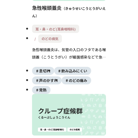
急性喉頭蓋炎
きゅうせいこうとうがいえ
ん
耳・鼻・のど(耳鼻咽喉科)
のどの病気
急性喉頭蓋炎は、気管の入口のフタである喉
頭蓋（こうとうがい）が細菌感染などで急に
腫れ上がる病気です。つばも飲みこめないほ
息切れ
飲み込みにくい
どの強いのどの痛みと、急な息苦しさが特徴
で、放置すると窒息を起こし命に関わること
声のかすれ
のどの痛み
があります。疑ったらすぐに救急受診が必要
発熱
です。