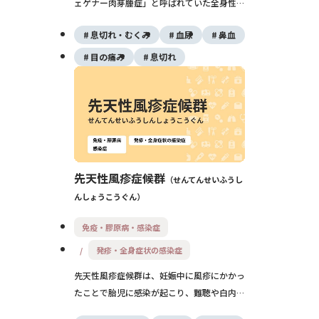
ェゲナー肉芽腫症」と呼ばれていた全身性の
血管炎です。鼻・副鼻腔や耳・目などの上気
息切れ・むくみ
血尿
鼻血
道、肺、腎臓に炎症が起こり、発熱・膿のよ
うな鼻水・咳・血尿などが見られます。治療
目の痛み
息切れ
しないと生命に関わることもありますが、現
在はステロイドと免疫抑制薬を中心とした治
療で予後は大きく改善しています。
先天性風疹症候群
せんてんせいふうし
んしょうこうぐん
免疫・膠原病・感染症
発疹・全身症状の感染症
先天性風疹症候群は、妊娠中に風疹にかかっ
たことで胎児に感染が起こり、難聴や白内
障、心臓の病気などの先天異常を生じる状態