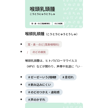
喉頭乳頭腫
こうとうにゅうとうしゅ
耳・鼻・のど(耳鼻咽喉科)
のどの病気
喉頭乳頭腫は、ヒトパピローマウイルス
（HPV）などが関わり、声帯や気道に「い
ぼ」のようなできものが多発する良性腫瘍で
ゼーゼーいう(喘鳴)
息切れ
す。声がれや息苦しさの原因となり、再発し
やすいのが特徴です。基本は手術で取り除
飲み込みにくい
き、必要に応じて薬物療法を併用しながら長
のどのつかえ・違和感
期的に経過をみていきます。
声のかすれ