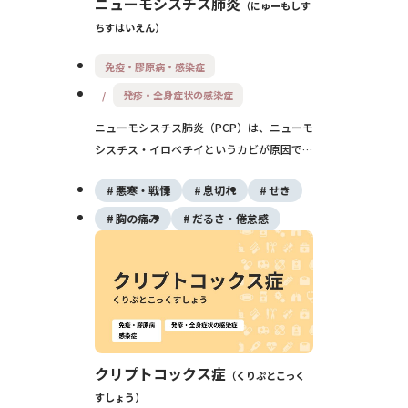
ニューモシスチス肺炎
にゅーもしす
ちすはいえん
免疫・膠原病・感染症
発疹・全身症状の感染症
ニューモシスチス肺炎（PCP）は、ニューモ
シスチス・イロベチイというカビが原因で起
こる肺炎です。免疫力が低下した人に多く、
悪寒・戦慄
息切れ
せき
発熱・息切れ・乾いた咳が代表的な症状で
す。放置すると重い呼吸不全につながること
胸の痛み
だるさ・倦怠感
があるため、早期診断とST合剤による治
療、予防内服が重要です。
クリプトコックス症
くりぷとこっく
すしょう