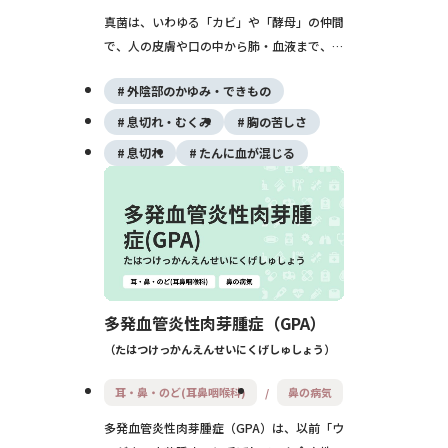
真菌は、いわゆる「カビ」や「酵母」の仲間
で、人の皮膚や口の中から肺・血液まで、さ
まざまな感染症を起こします。多くは水虫な
外陰部のかゆみ・できもの
どの軽い病気ですが、免疫力が低い方では命
に関わる深い感染になることもあり、早めの
息切れ・むくみ
胸の苦しさ
受診と治療が大切です。
息切れ
たんに血が混じる
多発血管炎性肉芽腫症（GPA）
たはつけっかんえんせいにくげしゅしょう
耳・鼻・のど(耳鼻咽喉科)
鼻の病気
多発血管炎性肉芽腫症（GPA）は、以前「ウ