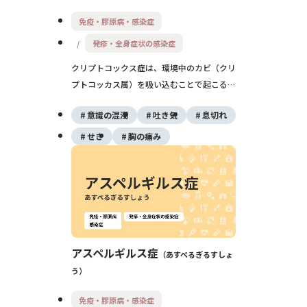
免疫・膠原病・感染症
発疹・全身症状の感染症
クリプトコックス症は、環境中のカビ（クリ
プトコッカス属）を吸い込むことで起こる感
染症です。肺の病気として始まり、免疫力が
意識の混濁
吐き気
息切れ
低い方では髄膜炎（ずいまくえん）など重い
合併症を起こすことがあります。早期の受診
せき
胸の痛み
と抗真菌薬による治療が大切です。
アスペルギルス症
あすぺるぎるすしょ
う
免疫・膠原病・感染症