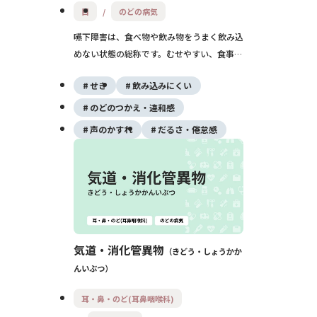
目
のどの病気
嚥下障害は、食べ物や飲み物をうまく飲み込
めない状態の総称です。むせやすい、食事に
時間がかかる、体重が減るなどの原因とな
せき
飲み込みにくい
り、誤嚥性肺炎や栄養不足につながることが
あります。早めに専門医や言語聴覚士による
のどのつかえ・違和感
評価・リハビリを受けることが大切です.。
声のかすれ
だるさ・倦怠感
気道・消化管異物
きどう・しょうかか
んいぶつ
耳・鼻・のど(耳鼻咽喉科)