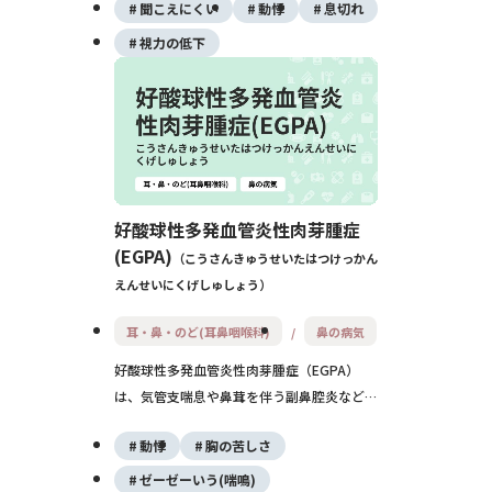
聞こえにくい
動悸
息切れ
です。妊娠前の免疫確認とワクチンで予防が
可能です。
視力の低下
好酸球性多発血管炎性肉芽腫症
(EGPA)
こうさんきゅうせいたはつけっかん
えんせいにくげしゅしょう
耳・鼻・のど(耳鼻咽喉科)
鼻の病気
好酸球性多発血管炎性肉芽腫症（EGPA）
は、気管支喘息や鼻茸を伴う副鼻腔炎などの
アレルギーを背景に、白血球の一種である好
動悸
胸の苦しさ
酸球が増えて全身の細い血管に炎症（血管
炎）を起こす指定難病です。発熱・しびれ・
ゼーゼーいう(喘鳴)