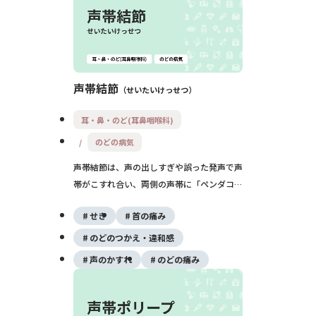
声帯結節
せいたいけっせつ
耳・鼻・のど(耳鼻咽喉科)
のどの病気
声帯結節は、声の出しすぎや誤った発声で声
帯がこすれ合い、両側の声帯に「ペンダコ・
マメ」のような盛り上がりができる病気で
せき
首の痛み
す。声がかれる・出しにくいなどの症状が続
きますが、多くは声の使い方の見直しや音声
のどのつかえ・違和感
リハビリで改善し、必要に応じて手術が行わ
声のかすれ
のどの痛み
れます。