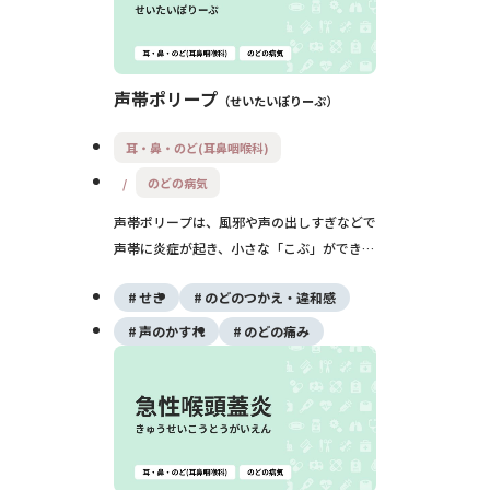
声帯ポリープ
せいたいぽりーぷ
耳・鼻・のど(耳鼻咽喉科)
のどの病気
声帯ポリープは、風邪や声の出しすぎなどで
声帯に炎症が起き、小さな「こぶ」ができる
病気です。主な症状は声がかれる・出しにく
せき
のどのつかえ・違和感
いなどの声のトラブルで、命に関わる病気で
はありませんが、仕事や生活の質に大きく影
声のかすれ
のどの痛み
響します。安静や薬で改善しない場合は手術
を検討します。