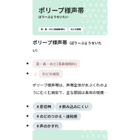
ポリープ様声帯
ぽりーぷようせいた
い
耳・鼻・のど(耳鼻咽喉科)
のどの病気
ポリープ様声帯は、声帯全体が水ぶくれのよ
うにむくむ病気で、主な原因は長年の喫煙で
す。中年以降の女性に多く、低くガラガラし
息切れ
飲み込みにくい
た声や声の疲れやすさが特徴です。重症にな
ると息苦しさの原因にもなり、治療の基本は
のどのつかえ・違和感
禁煙と手術・発声指導です。
声のかすれ