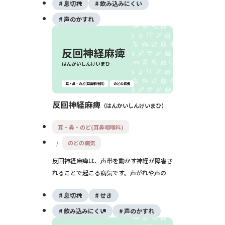
息切れ
飲み込みにくい
痛みだけでなく、命に関わる呼吸困難を起こ
すこともあるため、受傷後の変化には早めの
声のかすれ
受診が大切です。
反回神経麻痺
はんかいしんけいまひ
耳・鼻・のど(耳鼻咽喉科)
のどの病気
反回神経麻痺は、声帯を動かす神経が障害さ
れることで起こる病気です。声がれや声の出
しにくさ、むせやすさ、息苦しさなどがみら
息切れ
せき
れます。手術やがんが原因のこともあるた
め、声のかすれが2週間以上続くときは耳鼻
飲み込みにくい
声のかすれ
咽喉科を受診しましょう。