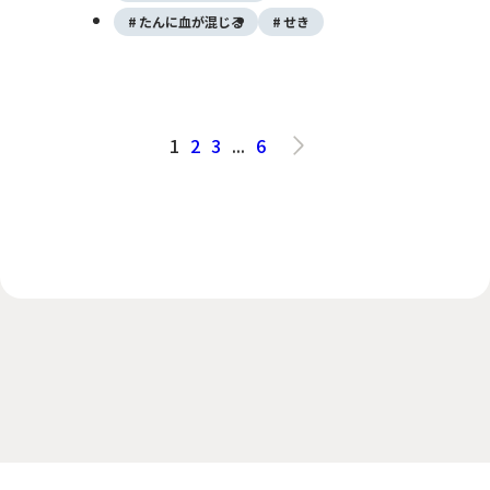
皮疹・息苦しさなどが出現し、放置すると心
たんに血が混じる
せき
臓・腎臓など臓器障害につながるため、早期
診断とステロイドを中心とした治療が重要で
す。
1
2
3
...
6