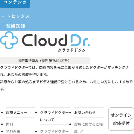
コンテンツ
トピックス
監修医師
特許取得済み（特許 第7569127号）
クラウドドクターでは、問診内容を元に全国から適したドクターがマッチングさ
れ、あなたの診療を行います。
診療からお薬の処方までビデオ通話で受けられるため、お忙しい方にもおすすめで
す。
診療メニュー
クラウドドクター
お問い合わせ
オンライン
について
診療受付
内科
診療に関するご相
発熱外来
クラウドドクター
談