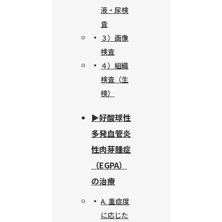
液・尿検
査
３）画像
検査
４）組織
検査（生
検）
▶︎好酸球性
多発血管炎
性肉芽腫症
（EGPA）
の治療
A. 重症度
に応じた