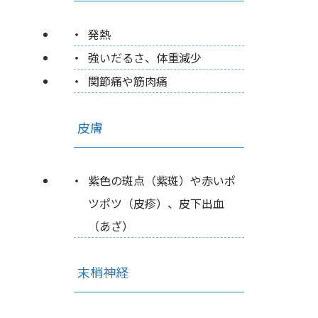
発熱
強いだるさ、体重減少
関節痛や筋肉痛
皮膚
紫色の斑点（紫斑）や赤いポ
ツポツ（皮疹）、皮下出血
（あざ）
末梢神経