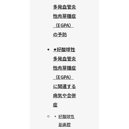
多発血管炎
性肉芽腫症
（EGPA）
の予防
⚫︎好酸球性
多発血管炎
性肉芽腫症
（EGPA）
に関連する
病気や合併
症
好酸球性
副鼻腔