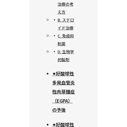
治療の考
え方
B. ステロ
イド治療
C. 免疫抑
制薬
D. 生物学
的製剤
⚫︎好酸球性
多発血管炎
性肉芽腫症
（EGPA）
の予後
⚫︎好酸球性