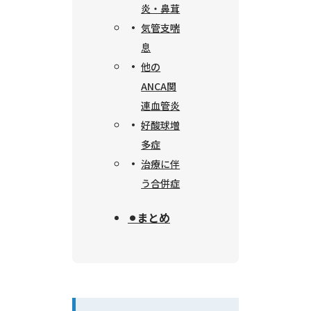
炎・鼻茸
気管支喘
息
他の
ANCA関
連血管炎
好酸球増
多症
治療に伴
う合併症
⚫︎まとめ