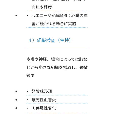
有無や程度
心エコーや心臓MRI：心臓の障
害が疑われる場合に実施
４）組織検査（生検）
皮膚や神経、場合によっては肺な
どから小さな組織を採取し、顕微
鏡で
好酸球浸潤
壊死性血管炎
肉芽腫性変化