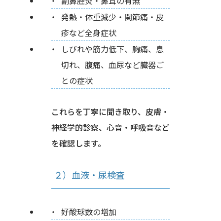
副鼻腔炎・鼻茸の有無
発熱・体重減少・関節痛・皮
疹など全身症状
しびれや筋力低下、胸痛、息
切れ、腹痛、血尿など臓器ご
との症状
これらを丁寧に聞き取り、皮膚・
神経学的診察、心音・呼吸音など
を確認します。
２）血液・尿検査
好酸球数の増加