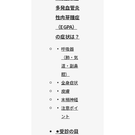
多発血管炎
性肉芽腫症
（EGPA）
の症状は？
呼吸器
（肺・気
道・副鼻
腔）
全身症状
皮膚
末梢神経
注意ポイ
ント
⚫︎受診の目