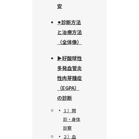
安
⚫︎診断方法
と治療方法
（全体像）
▶︎好酸球性
多発血管炎
性肉芽腫症
（EGPA）
の診断
１）問
診・身体
診察
２）血