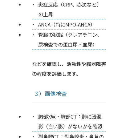
炎症反応（CRP、赤沈など）
の上昇
ANCA（特にMPO-ANCA）
腎臓の状態（クレアチニン、
尿検査での蛋白尿・血尿）
などを確認し、活動性や臓器障害
の程度を評価します。
３）画像検査
胸部X線・胸部CT：肺に浸潤
影（白い影）がないかを確認
副鼻腔CT：副鼻腔炎・鼻茸の