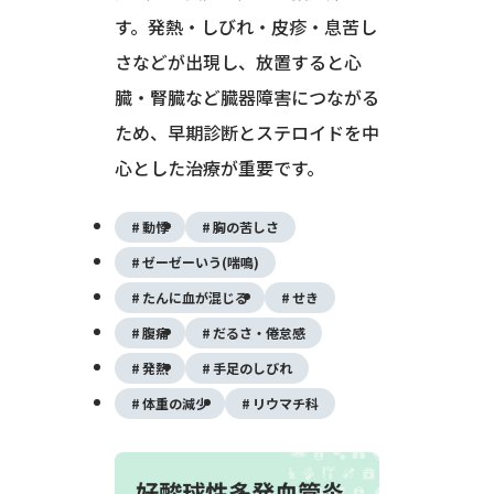
す。発熱・しびれ・皮疹・息苦し
さなどが出現し、放置すると心
臓・腎臓など臓器障害につながる
ため、早期診断とステロイドを中
心とした治療が重要です。
動悸
胸の苦しさ
ゼーゼーいう(喘鳴)
たんに血が混じる
せき
腹痛
だるさ・倦怠感
発熱
手足のしびれ
体重の減少
リウマチ科