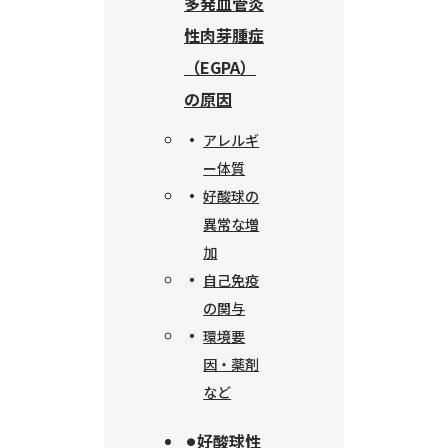
多発血管炎
性肉芽腫症
（EGPA）
の原因
アレルギ
ー体質
好酸球の
異常な増
加
自己免疫
の関与
環境要
因・薬剤
など
⚫︎好酸球性