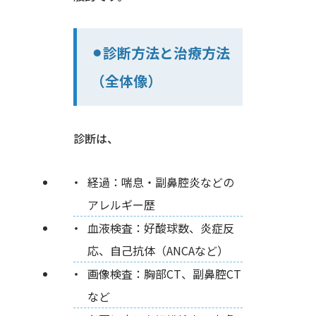
⚫︎診断方法と治療方法
（全体像）
診断は、
経過：喘息・副鼻腔炎などの
アレルギー歴
血液検査：好酸球数、炎症反
応、自己抗体（ANCAなど）
画像検査：胸部CT、副鼻腔CT
など