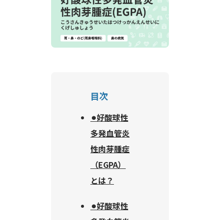
目次
⚫︎好酸球性
多発血管炎
性肉芽腫症
（EGPA）
とは？
⚫︎好酸球性