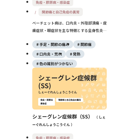
免疫・膠原病・感染症
関節痛と自己免疫の異常
ベーチェット病は、口内炎・外陰部潰瘍・皮
膚症状・眼症状を主な特徴とする全身性炎症
性疾患で、血管の炎症（血管炎）を背景にも
手足・関節の痛み
関節痛
つ自己免疫性の病気です。再発と寛解を繰り
返し、消化管・神経・血管の合併症が問題と
口内炎・荒れ
発熱
なることがありますが、近年は治療の進歩に
色の識別がつかない
より視力や生命予後は大きく改善していま
す。
シェーグレン症候群（SS）
しぇ
ーぐれんしょうこうぐん
免疫・膠原病・感染症