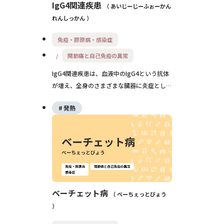
IgG4関連疾患
あいじーじーふぉーかん
れんしっかん
免疫・膠原病・感染症
関節痛と自己免疫の異常
IgG4関連疾患は、血液中のIgG4という抗体
が増え、全身のさまざまな臓器に炎症としこ
り（腫瘤）をつくる新しい概念の病気です。
発熱
自己免疫の異常が関係しており、すい臓・胆
管・涙腺・唾液腺・腎臓などが腫れて機能低
下を起こすことがありますが、多くはステロ
イド治療がよく効き、長期予後は比較的良好
とされています。
ベーチェット病
べーちぇっとびょう