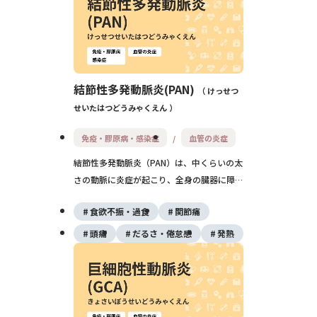
結節性多発動脈炎(PAN)
けっせつ
せいたはつどうみゃくえん
免疫・膠原病・感染症
血管の炎症
結節性多発動脈炎（PAN）は、中くらいの太
さの動脈に炎症が起こり、全身の臓器に障害
をきたす希少な膠原病です。発熱や体重減
食欲不振・過食
関節痛
少、皮疹、神経症状、腎障害など多彩な症状
がみられますが、ステロイドや免疫抑制薬に
頭痛
だるさ・倦怠感
発熱
よる早期治療で予後の改善が期待できます。