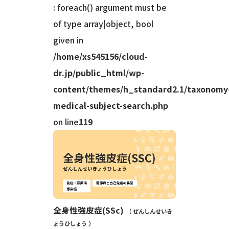
炎などの合併もあるため、早期診断とステロ
: foreach() argument must be
イド・免疫抑制薬、リハビリによる治療が大
of type array|object, bool
切です。
given in
/home/xs545156/cloud-
dr.jp/public_html/wp-
content/themes/h_standard2.1/taxonomy
medical-subject-search.php
on line
119
全身性強皮症(SSc)
ぜんしんせいき
ょうひしょう