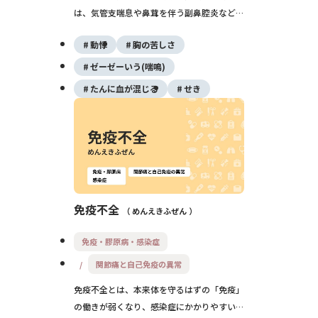
は、気管支喘息や鼻茸を伴う副鼻腔炎などの
アレルギーを背景に、白血球の一種である好
動悸
胸の苦しさ
酸球が増えて全身の細い血管に炎症（血管
炎）を起こす指定難病です。発熱・しびれ・
ゼーゼーいう(喘鳴)
皮疹・息苦しさなどが出現し、放置すると心
たんに血が混じる
せき
臓・腎臓など臓器障害につながるため、早期
診断とステロイドを中心とした治療が重要で
す。
免疫不全
めんえきふぜん
免疫・膠原病・感染症
関節痛と自己免疫の異常
免疫不全とは、本来体を守るはずの「免疫」
の働きが弱くなり、感染症にかかりやすい・