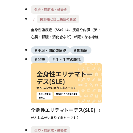
免疫・膠原病・感染症
関節痛と自己免疫の異常
全身性強皮症（SSc）は、皮膚や内臓（肺・
心臓・腎臓・消化管など）が硬くなる線維化
と、手足の血行障害を特徴とする自己免疫性
手足・関節の痛み
関節痛
の膠原病です。手指の皮膚硬化やレイノー現
象を手がかりに早期診断し、薬物治療と生活
発熱
手・手首の腫れ
管理で内臓障害の進行を抑えることが重要で
す。
全身性エリテマトーデス(SLE)
ぜんしんせいえりてまとーです
免疫・膠原病・感染症