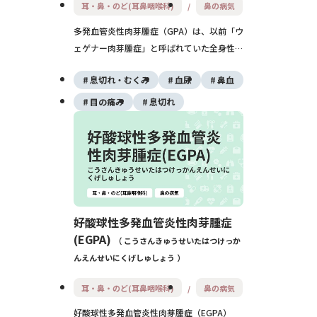
耳・鼻・のど(耳鼻咽喉科)
鼻の病気
多発血管炎性肉芽腫症（GPA）は、以前「ウ
ェゲナー肉芽腫症」と呼ばれていた全身性の
血管炎です。鼻・副鼻腔や耳・目などの上気
息切れ・むくみ
血尿
鼻血
道、肺、腎臓に炎症が起こり、発熱・膿のよ
うな鼻水・咳・血尿などが見られます。治療
目の痛み
息切れ
しないと生命に関わることもありますが、現
在はステロイドと免疫抑制薬を中心とした治
療で予後は大きく改善しています。
好酸球性多発血管炎性肉芽腫症
(EGPA)
こうさんきゅうせいたはつけっか
んえんせいにくげしゅしょう
耳・鼻・のど(耳鼻咽喉科)
鼻の病気
好酸球性多発血管炎性肉芽腫症（EGPA）