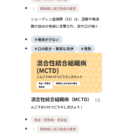
関節痛と自己免疫の異常
シェーグレン症候群（SS）は、涙腺や唾液
腺が自分の免疫に攻撃され、目や口が強く乾
く自己免疫疾患です。中年女性に多く、関節
唾液が少ない
痛や全身のだるさ、肺・腎臓・神経など全身
の合併症を伴うこともありますが、早期診断
口の乾き・異常な渇き
発熱
と継続した治療により、症状を和らげながら
生活していくことが可能です。
混合性結合組織病（MCTD）
こ
んごうせいけつごうそしきびょう
免疫・膠原病・感染症
関節痛と自己免疫の異常