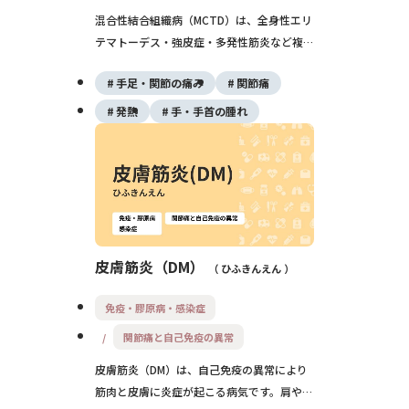
混合性結合組織病（MCTD）は、全身性エリ
テマトーデス・強皮症・多発性筋炎など複数
の膠原病の特徴が混ざる自己免疫疾患です。
手足・関節の痛み
関節痛
レイノー現象や手の腫れ、関節炎、筋力低下
などが出現し、肺高血圧症などの合併症に注
発熱
手・手首の腫れ
意が必要ですが、適切な治療により多くの方
は長期的な生活が可能です。
皮膚筋炎（DM）
ひふきんえん
免疫・膠原病・感染症
関節痛と自己免疫の異常
皮膚筋炎（DM）は、自己免疫の異常により
筋肉と皮膚に炎症が起こる病気です。肩や太