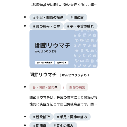
に尿酸結晶が沈着し、強い炎症と激しい痛み
を引き起こす病気です。多くは足の親指の関
手足・関節の痛み
関節痛
節から発症し、生活習慣や食事内容が発症に
大きく関与します。早期治療と再発予防が重
肩の痛み・こり
手・手首の腫れ
要です。
関節リウマチ
かんせつりうまち
骨・関節・筋肉系
関節の病気
関節リウマチは、免疫の異常により関節が慢
性的に炎症を起こす自己免疫疾患です。関節
の腫れや痛み、こわばりが見られ、進行する
性欲低下
手足・関節の痛み
と関節の変形や機能障害を引き起こします。
早期診断と治療により、進行の抑制と生活の
関節痛
背中の痛み