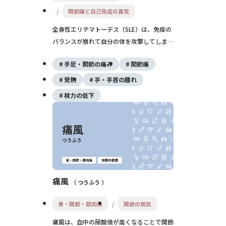
関節痛と自己免疫の異常
全身性エリテマトーデス（SLE）は、免疫の
バランスが崩れて自分の体を攻撃してしまう
自己免疫疾患で、関節・皮膚・腎臓など全身
手足・関節の痛み
関節痛
に炎症を起こします。発熱・関節痛・蝶形紅
斑・たんぱく尿など多彩な症状を示し、早期
発熱
手・手首の腫れ
診断と継続的な治療が重要です。
視力の低下
痛風
つうふう
骨・関節・筋肉系
関節の病気
痛風は、血中の尿酸値が高くなることで関節