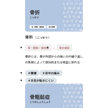
骨折
こっせつ
骨・関節・筋肉系
骨の病気
骨折とは、骨が外部からの強い力や繰り返し
の負荷によって部分的または完全に折れる状
態を指します。痛みや腫れ、変形を伴うこと
腰痛
背中の痛み
が多く、ギプス固定や手術によって治療され
ます。適切な初期対応とリハビリが回復の鍵
手足が動きにくい
となります。