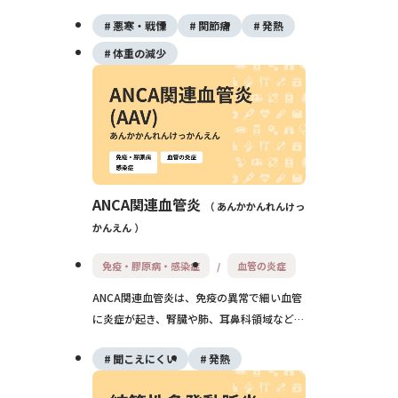
重症化しやすい状態の総称です。生まれつき
悪寒・戦慄
関節痛
発熱
の「原発性免疫不全」と、病気や薬の影響に
よる「続発性免疫不全」があり、原因に応じ
体重の減少
た検査・治療と感染予防が重要です。
ANCA関連血管炎
あんかかんれんけっ
かんえん
免疫・膠原病・感染症
血管の炎症
ANCA関連血管炎は、免疫の異常で細い血管
に炎症が起き、腎臓や肺、耳鼻科領域などに
症状が出る病気です。発熱やだるさから始ま
聞こえにくい
発熱
ることもあり、早期診断と治療が重要です。