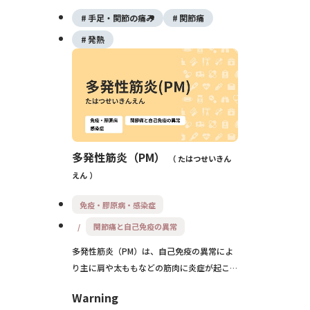
ももがだるく力が入らない、階段がつらいと
手足・関節の痛み
関節痛
いった筋力低下と、まぶたの紫色の発疹や指
の関節の赤いブツブツなどの特徴的な皮疹が
発熱
みられます。間質性肺炎や悪性腫瘍を合併す
ることもあるため、早期診断と適切な治療が
重要です。
多発性筋炎（PM）
たはつせいきん
えん
免疫・膠原病・感染症
関節痛と自己免疫の異常
多発性筋炎（PM）は、自己免疫の異常によ
り主に肩や太ももなどの筋肉に炎症が起こ
り、力が入りづらくなる病気です。階段の上
Warning
り下りや立ち上がりがつらくなり、間質性肺