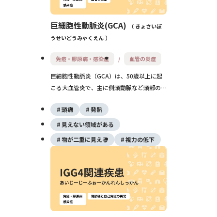
巨細胞性動脈炎(GCA)
きょさいぼ
うせいどうみゃくえん
免疫・膠原病・感染症
血管の炎症
巨細胞性動脈炎（GCA）は、50歳以上に起
こる大血管炎で、主に側頭動脈など頭部の血
管が炎症を起こす病気です。強い頭痛や視力
頭痛
発熱
障害をきっかけに見つかることが多く、失明
や脳卒中を防ぐために、早期診断と速やかな
見えない領域がある
ステロイド治療がとても重要ですが、適切に
物が二重に見える
視力の低下
治療すれば長期予後は比較的良好とされてい
ます。