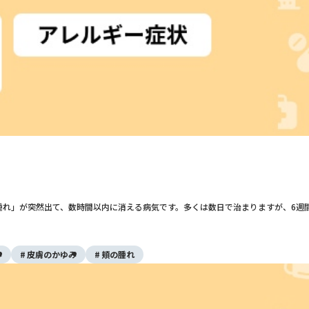
腫れ」が突然出て、数時間以内に消える病気です。多くは数日で治まりますが、6週
み
皮膚のかゆみ
頬の腫れ