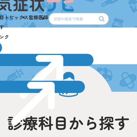
目
トピックス
監修医師
す
ンク
診療科目から探す