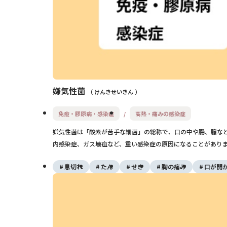
嫌気性菌
けんきせいきん
免疫・膠原病・感染症
高熱・痛みの感染症
嫌気性菌は「酸素が苦手な細菌」の総称で、口の中や腸、膣な
内感染症、ガス壊疽など、重い感染症の原因になることがあり
息切れ
たん
せき
胸の痛み
口が開