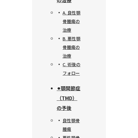
の治療
A. 良性顎
骨腫瘍の
治療
B. 悪性顎
骨腫瘍の
治療
C. 術後の
フォロー
⚫︎顎関節症
（TMD）
の予後
良性顎骨
腫瘍
悪性顎骨