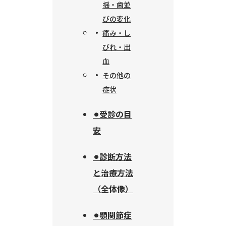
揺・歯並
びの変化
痛み・し
びれ・出
血
その他の
症状
⚫︎受診の目
安
⚫︎診断方法
と治療方法
（全体像）
⚫︎顎関節症