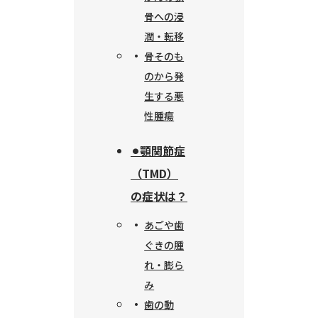
骨への浸
潤・転移
骨そのも
のから発
生する悪
性腫瘍
⚫︎顎関節症
（TMD）
の症状は？
あごや歯
ぐきの腫
れ・膨ら
み
歯の動