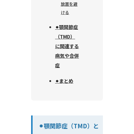
放置を避
ける
⚫︎顎関節症
（TMD）
に関連する
病気や合併
症
⚫︎まとめ
⚫︎顎関節症（TMD）と