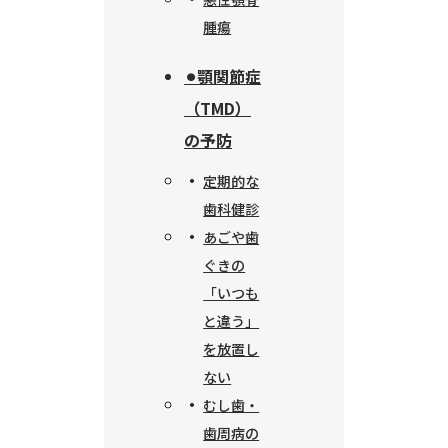
腫瘍
⚫︎顎関節症
（TMD）
の予防
定期的な
歯科健診
あごや歯
ぐきの
「いつも
と違う」
を放置し
ない
むし歯・
歯周病の