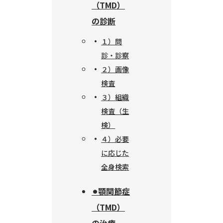
（TMD）
の診断
１）問
診・診察
２）画像
検査
３）組織
検査（生
検）
４）必要
に応じた
全身検索
⚫︎顎関節症
（TMD）