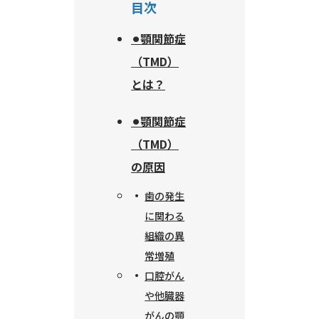
目次
⚫︎顎関節症
（TMD）
とは？
⚫︎顎関節症
（TMD）
の原因
歯の発生
に関わる
組織の異
常増殖
口腔がん
や他臓器
がんの顎