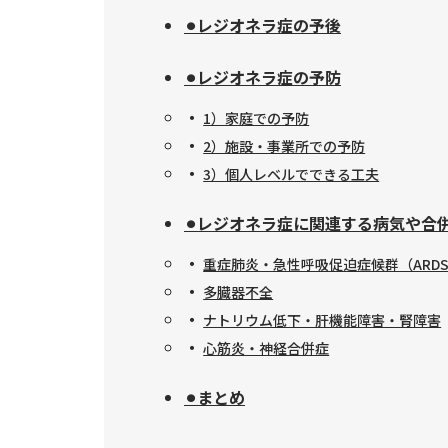
⚫︎レジオネラ症の予後
⚫︎レジオネラ症の予防
1）家庭での予防
2）施設・事業所での予防
3）個人レベルでできる工夫
⚫︎レジオネラ症に関連する病気や合
重症肺炎・急性呼吸促迫症候群（ARD
多臓器不全
ナトリウム低下・肝機能障害・腎障害
心筋炎・神経合併症
⚫︎まとめ