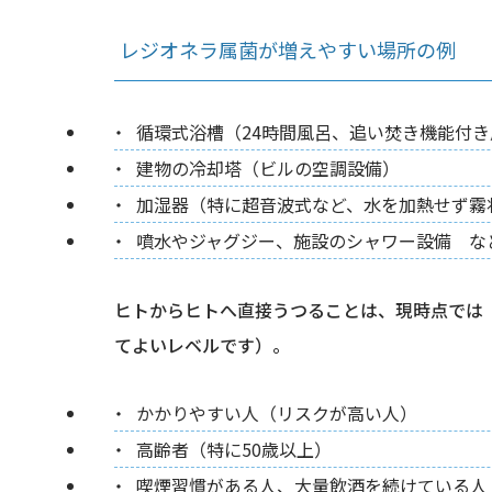
レジオネラ属菌が増えやすい場所の例
循環式浴槽（24時間風呂、追い焚き機能付
建物の冷却塔（ビルの空調設備）
加湿器（特に超音波式など、水を加熱せず霧
噴水やジャグジー、施設のシャワー設備 な
ヒトからヒトへ直接うつることは、現時点では
てよいレベルです）。
かかりやすい人（リスクが高い人）
高齢者（特に50歳以上）
喫煙習慣がある人、大量飲酒を続けている人