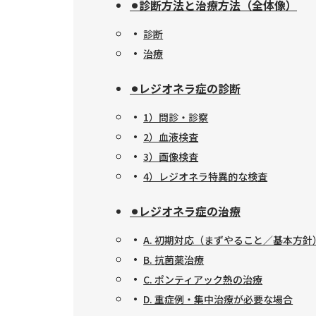
⚫︎診断方法と治療方法（全体像）
診断
治療
⚫︎レジオネラ症の診断
1）問診・診察
2）血液検査
3）画像検査
4）レジオネラ特異的な検査
⚫︎レジオネラ症の治療
A. 初期対応（まずやること／基本方針
B. 抗菌薬治療
C. ポンティアック熱の治療
D. 重症例・集中治療が必要な場合