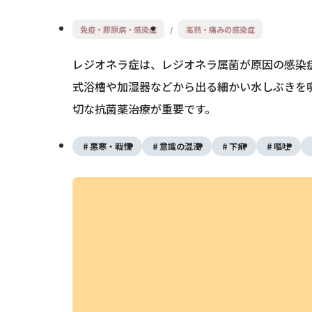
免疫・膠原病・感染症
高熱・痛みの感染症
レジオネラ症は、レジオネラ属菌が原因の感染
式浴槽や加湿器などから出る細かい水しぶきを
切な抗菌薬治療が重要です。
悪寒・戦慄
意識の混濁
下痢
嘔吐