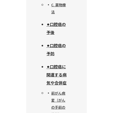
C. 薬物療
法
⚫︎口腔癌の
予後
⚫︎口腔癌の
予防
⚫︎口腔癌に
関連する病
気や合併症
前がん病
変（がん
の手前の