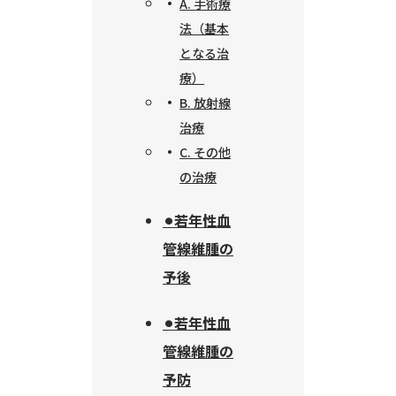
A. 手術療
法（基本
となる治
療）
B. 放射線
治療
C. その他
の治療
⚫︎若年性血
管線維腫の
予後
⚫︎若年性血
管線維腫の
予防