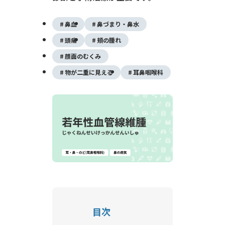
鼻血
鼻づまり・鼻水
頭痛
頬の腫れ
顔面のむくみ
物が二重に見える
耳鼻咽喉科
目次