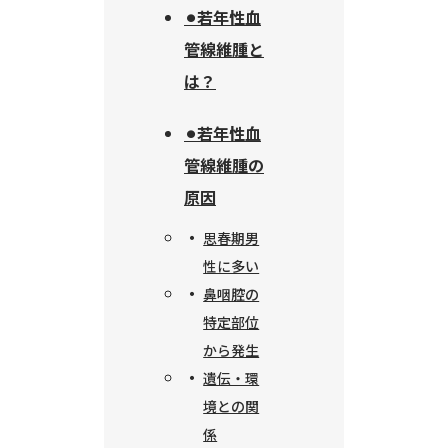
⚫︎若年性血
管線維腫と
は？
⚫︎若年性血
管線維腫の
原因
思春期男
性に多い
鼻咽腔の
特定部位
から発生
遺伝・環
境との関
係