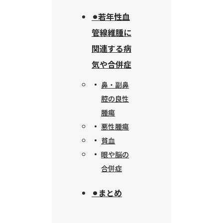
⚫︎若年性血
管線維腫に
関連する病
気や合併症
鼻・副鼻
腔の良性
腫瘍
悪性腫瘍
貧血
眼や脳の
合併症
⚫︎まとめ