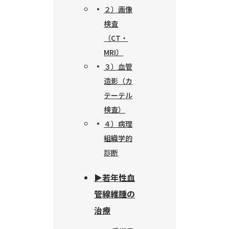
２）画像
検査
（CT・
MRI）
３）血管
造影（カ
テーテル
検査）
４）病理
組織学的
診断
▶︎若年性血
管線維腫の
治療