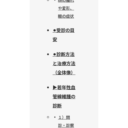
や変形、
眼の症状
⚫︎受診の目
安
⚫︎診断方法
と治療方法
（全体像）
▶︎若年性血
管線維腫の
診断
１）問
診・診察