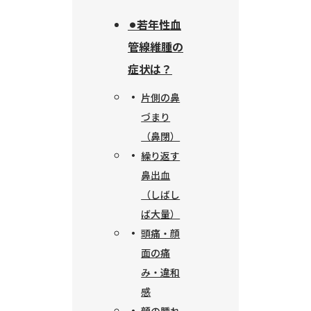
⚫︎若年性血
管線維腫の
症状は？
片側の鼻
づまり
（鼻閉）
繰り返す
鼻出血
（しばし
ば大量）
頭痛・顔
面の痛
み・違和
感
顔の腫れ