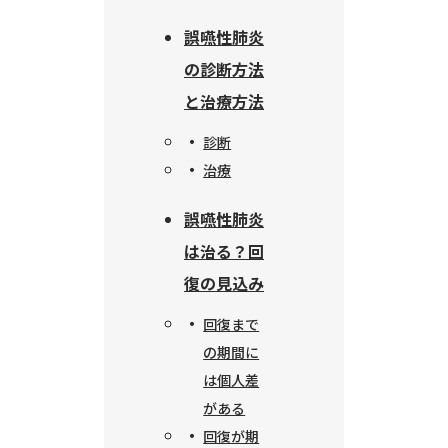
誤嚥性肺炎
の診断方法
と治療方法
診断
治療
誤嚥性肺炎
は治る？回
復の見込み
回復まで
の期間に
は個人差
がある
回復が期