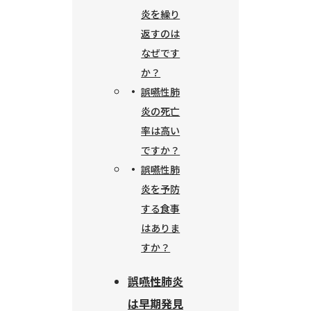
炎を繰り
返すのは
なぜです
か？
誤嚥性肺
炎の死亡
率は高い
ですか？
誤嚥性肺
炎を予防
する食事
はありま
すか？
誤嚥性肺炎
は早期発見