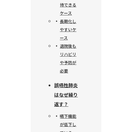
待できる
ケース
長期化し
やすいケ
ース
退院後も
リハビリ
や予防が
必要
誤嚥性肺炎
はなぜ繰り
返す？
嚥下機能
が低下し