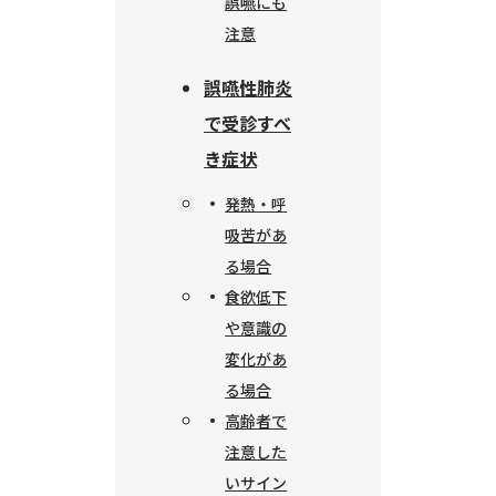
誤嚥にも
注意
誤嚥性肺炎
で受診すべ
き症状
発熱・呼
吸苦があ
る場合
食欲低下
や意識の
変化があ
る場合
高齢者で
注意した
いサイン