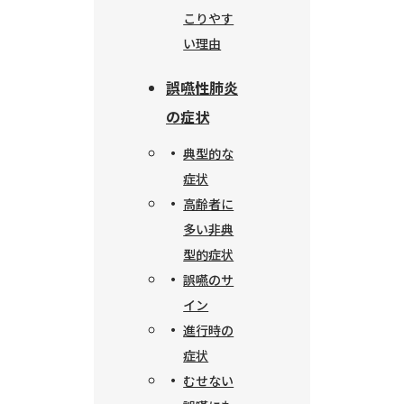
こりやす
い理由
誤嚥性肺炎
の症状
典型的な
症状
高齢者に
多い非典
型的症状
誤嚥のサ
イン
進行時の
症状
むせない