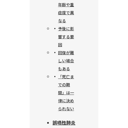
年齢や重
症度で異
なる
予後に影
響する要
因
回復が難
しい場合
もある
「死亡ま
での期
間」は一
律に決め
られない
誤嚥性肺炎