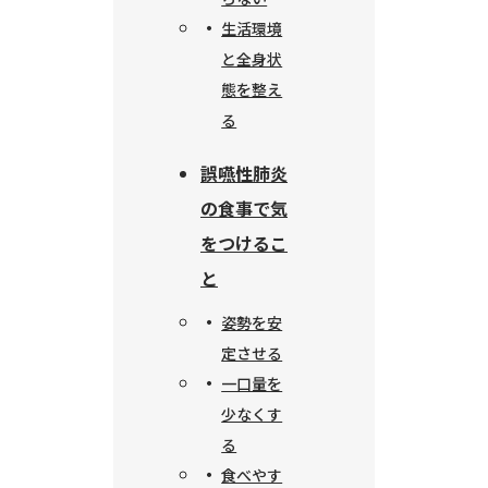
生活環境
と全身状
態を整え
る
誤嚥性肺炎
の食事で気
をつけるこ
と
姿勢を安
定させる
一口量を
少なくす
る
食べやす