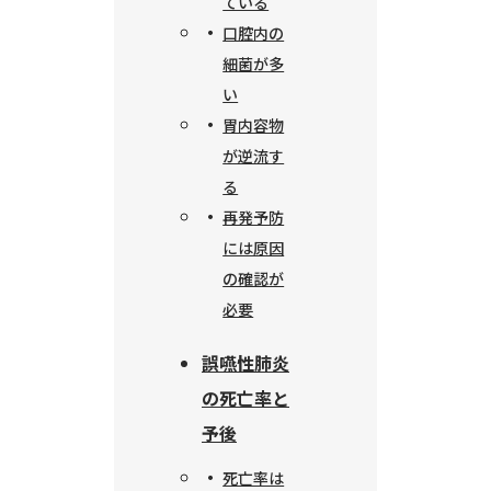
ている
口腔内の
細菌が多
い
胃内容物
が逆流す
る
再発予防
には原因
の確認が
必要
誤嚥性肺炎
の死亡率と
予後
死亡率は