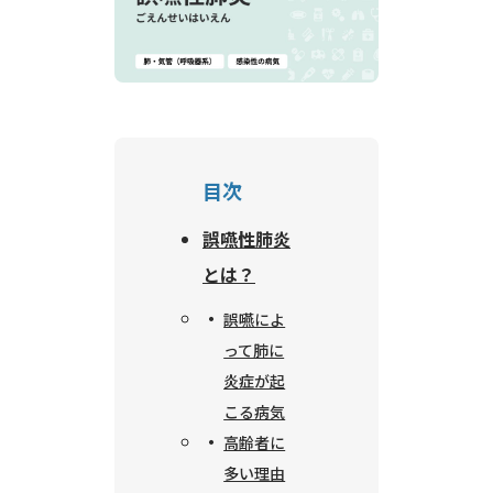
目次
誤嚥性肺炎
とは？
誤嚥によ
って肺に
炎症が起
こる病気
高齢者に
多い理由