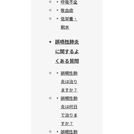
呼吸不全
敗血症
低栄養・
脱水
誤嚥性肺炎
に関するよ
くある質問
誤嚥性肺
炎は治り
ますか？
誤嚥性肺
炎は何日
で治りま
すか？
誤嚥性肺