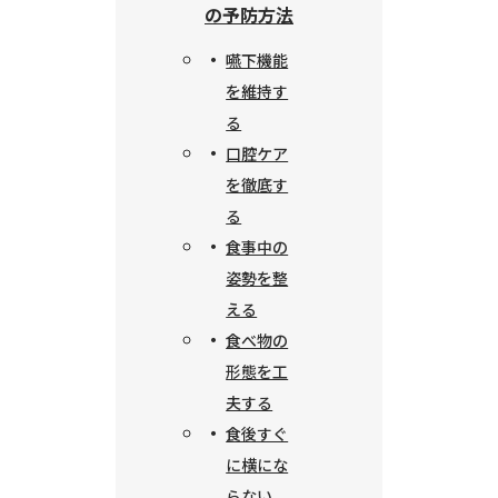
の予防方法
嚥下機能
を維持す
る
口腔ケア
を徹底す
る
食事中の
姿勢を整
える
食べ物の
形態を工
夫する
食後すぐ
に横にな
らない