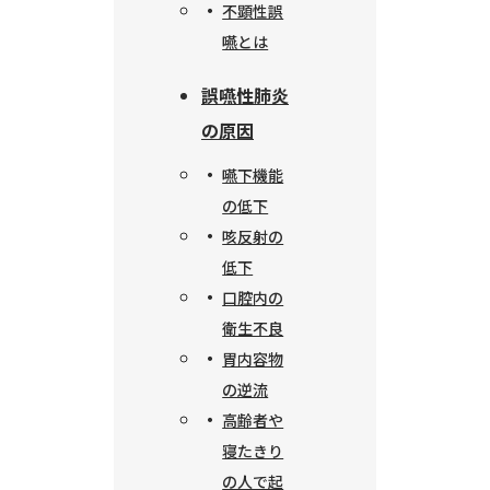
不顕性誤
嚥とは
誤嚥性肺炎
の原因
嚥下機能
の低下
咳反射の
低下
口腔内の
衛生不良
胃内容物
の逆流
高齢者や
寝たきり
の人で起