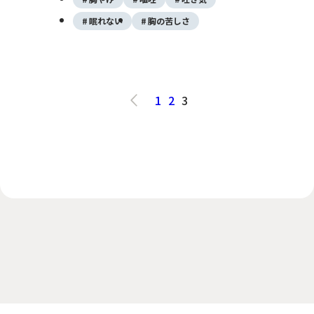
気です。食生活や生活習慣が関係しており、
放置すると食道の炎症や、場合によっては食
眠れない
胸の苦しさ
道がんのリスクも高まります。早期の対策や
適切な治療が大切です。
1
2
3