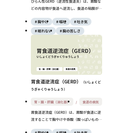
びらん性GERD（逆流性食道炎）は、胃酸な
どの内容物が食道へ逆流し、食道の粘膜が炎
症やただれ（びらん）を起こす疾患です。典
胸やけ
嘔吐
吐き気
型的な症状は胸やけや呑酸であり、進行する
と食道狭窄や出血を起こすこともあります。
眠れない
胸の苦しさ
生活習慣の改善と薬物治療が中心ですが、重
症例では内視鏡治療や手術が必要になること
もあります。再発しやすいため、長期的な管
理と予防が大切です。
胃食道逆流症（GERD）
いしょくど
うぎゃくりゅうしょう
胃・腸・肝臓（消化器）
食道の病気
胃食道逆流症（GERD）は、胃酸が食道に逆
流することで胸やけや呑酸（酸っぱいものが
こみ上げる感覚）などの症状を引き起こす病
胸やけ
嘔吐
吐き気