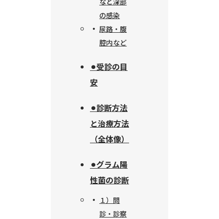
など深部
の感染
尿路・腹
腔内など
⚫︎受診の目
安
⚫︎診断方法
と治療方法
（全体像）
⚫︎グラム陽
性菌の診断
１）問
診・診察