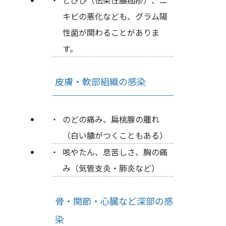
とびひ（伝染性膿痂疹）、ニ
キビの悪化なども、グラム陽
性菌が関わることがありま
す。
皮膚・軟部組織の感染
のどの痛み、扁桃腺の腫れ
（白い膿がつくこともある）
咳やたん、息苦しさ、胸の痛
み（気管支炎・肺炎など）
骨・関節・心臓など深部の感
染