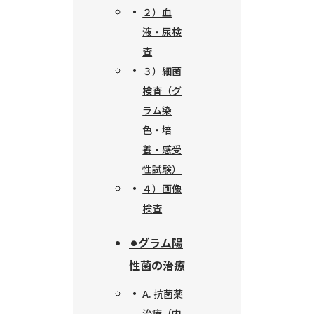
２）血
液・尿検
査
３）細菌
検査（グ
ラム染
色・培
養・感受
性試験）
４）画像
検査
⚫︎グラム陽
性菌の治療
A. 抗菌薬
治療（内