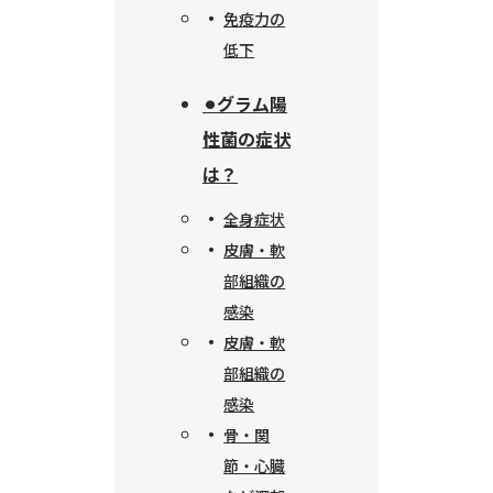
免疫力の
低下
⚫︎グラム陽
性菌の症状
は？
全身症状
皮膚・軟
部組織の
感染
皮膚・軟
部組織の
感染
骨・関
節・心臓