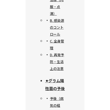
服・点
滴）
B. 感染源
のコント
ロール
C. 全身管
理
D. 再発予
防・生活
上の注意
⚫︎グラム陽
性菌の予後
予後（病
気の経