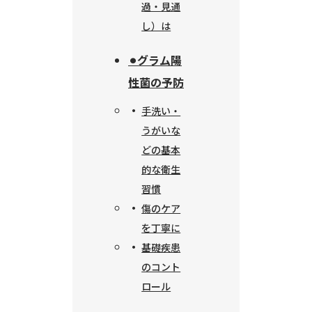
過・見通
し）は
⚫︎グラム陽
性菌の予防
手洗い・
うがいな
どの基本
的な衛生
習慣
傷のケア
を丁寧に
基礎疾患
のコント
ロール