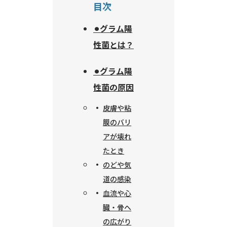
目次
⚫︎グラム陽
性菌とは？
⚫︎グラム陽
性菌の原因
皮膚や粘
膜のバリ
アが壊れ
たとき
のどや気
道の感染
血流や心
臓・骨へ
の広がり