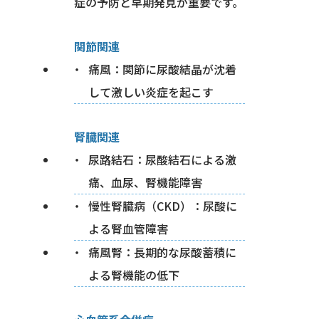
症の予防と早期発見が重要です。
関節関連
痛風：関節に尿酸結晶が沈着
して激しい炎症を起こす
腎臓関連
尿路結石：尿酸結石による激
痛、血尿、腎機能障害
慢性腎臓病（CKD）：尿酸に
よる腎血管障害
痛風腎：長期的な尿酸蓄積に
よる腎機能の低下