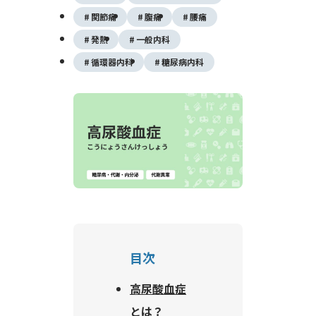
関節痛
腹痛
腰痛
発熱
一般内科
循環器内科
糖尿病内科
目次
高尿酸血症
とは？