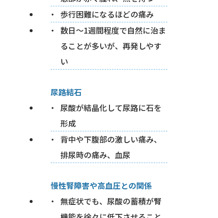
歩行困難になるほどの痛み
数日〜1週間程度で自然に治ま
ることが多いが、再発しやす
い
尿路結石
尿酸が結晶化して尿路に石を
形成
背中や下腹部の激しい痛み、
排尿時の痛み、血尿
慢性腎障害や高血圧との関係
無症状でも、尿酸の蓄積が腎
機能を徐々に低下させること