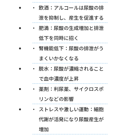
飲酒：アルコールは尿酸の排
泄を抑制し、産生を促進する
肥満：尿酸の生成増加と排泄
低下を同時に招く
腎機能低下：尿酸の排泄がう
まくいかなくなる
脱水：尿酸が濃縮されること
で血中濃度が上昇
薬剤：利尿薬、サイクロスポ
リンなどの影響
ストレスや激しい運動：細胞
代謝が活発になり尿酸産生が
増加