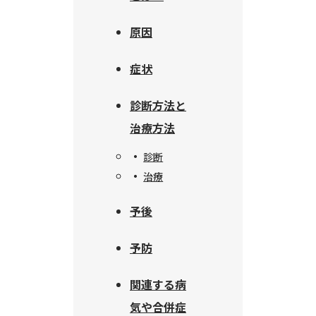
原因
症状
診断方法と
治療方法
診断
治療
予後
予防
関連する病
気や合併症