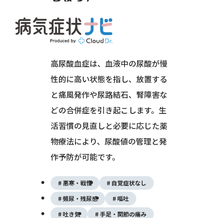
糖尿病・代謝・内分泌
代謝異常
高尿酸血症は、血液中の尿酸が慢
性的に高い状態を指し、放置する
と痛風発作や尿路結石、腎障害な
どの合併症を引き起こします。生
活習慣の見直しと必要に応じた薬
物療法により、尿酸値の管理と発
作予防が可能です。
悪寒・戦慄
自覚症状なし
頻尿・残尿感
嘔吐
吐き気
手足・関節の痛み