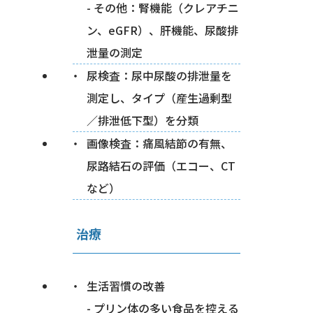
- その他：腎機能（クレアチニ
ン、eGFR）、肝機能、尿酸排
泄量の測定
尿検査：尿中尿酸の排泄量を
測定し、タイプ（産生過剰型
／排泄低下型）を分類
画像検査：痛風結節の有無、
尿路結石の評価（エコー、CT
など）
治療
生活習慣の改善
- プリン体の多い食品を控える