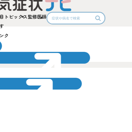
目
トピックス
監修医師
す
ンク