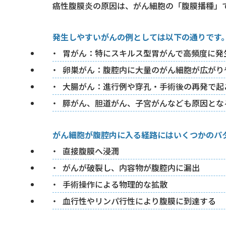
癌性腹膜炎の原因は、がん細胞の「腹膜播種」
発生しやすいがんの例としては以下の通りです
胃がん：特にスキルス型胃がんで高頻度に発
卵巣がん：腹腔内に大量のがん細胞が広がり
大腸がん：進行例や穿孔・手術後の再発で起
膵がん、胆道がん、子宮がんなども原因とな
がん細胞が腹腔内に入る経路にはいくつかのパ
直接腹膜へ浸潤
がんが破裂し、内容物が腹腔内に漏出
手術操作による物理的な拡散
血行性やリンパ行性により腹膜に到達する