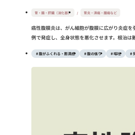
胃・腸・肝臓（消化器）
胃炎・潰瘍・腫瘍など
癌性腹膜炎は、がん細胞が腹膜に広がり炎症を
例で発症し、全身状態を悪化させます。根治は
腹がふくれる・膨満感
腹の張り
嘔吐