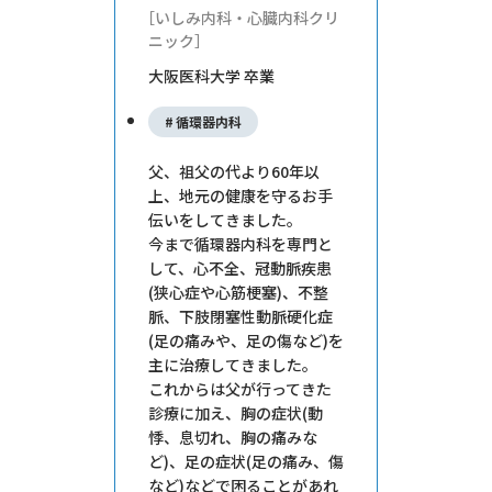
いしみ内科・心臓内科クリ
ニック
大阪医科大学 卒業
循環器内科
父、祖父の代より60年以
上、地元の健康を守るお手
伝いをしてきました。
今まで循環器内科を専門と
して、心不全、冠動脈疾患
(狭心症や心筋梗塞)、不整
脈、下肢閉塞性動脈硬化症
(足の痛みや、足の傷など)を
主に治療してきました。
これからは父が行ってきた
診療に加え、胸の症状(動
悸、息切れ、胸の痛みな
ど)、足の症状(足の痛み、傷
など)などで困ることがあれ