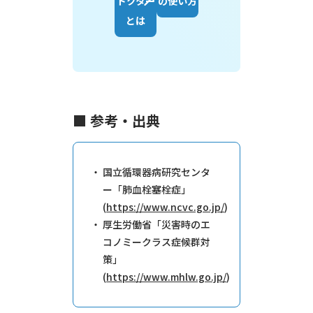
ドクター
の使い方
とは
■ 参考・出典
国立循環器病研究センタ
ー「肺血栓塞栓症」
(
https://www.ncvc.go.jp/
)
厚生労働省「災害時のエ
コノミークラス症候群対
策」
(
https://www.mhlw.go.jp/
)