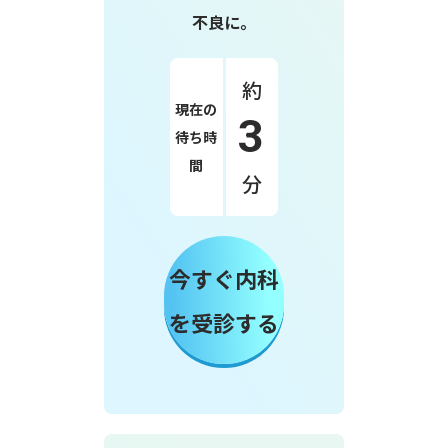
不良に。
約
現在の
3
待ち時
間
分
今すぐ内科
を受診する