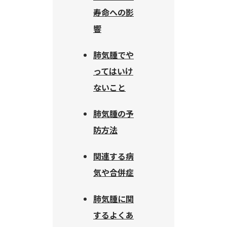
寿命への影
響
肺気腫でや
ってはいけ
ないこと
肺気腫の予
防方法
関連する病
気や合併症
肺気腫に関
するよくあ