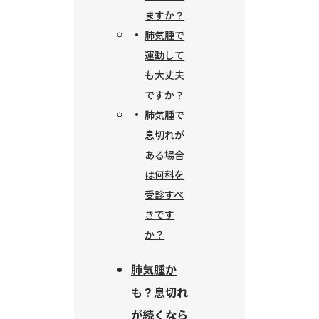
ますか？
肺気腫で
運動して
も大丈夫
ですか？
肺気腫で
息切れが
ある場合
は何科を
受診すべ
きです
か？
肺気腫か
も？息切れ
が続くなら