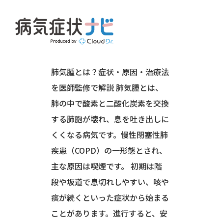
肺・気管（呼吸器系）
気道閉塞・拡張性の病気（ぜんそくな
ど）
肺気腫とは？症状・原因・治療法
を医師監修で解説 肺気腫とは、
肺の中で酸素と二酸化炭素を交換
する肺胞が壊れ、息を吐き出しに
くくなる病気です。慢性閉塞性肺
疾患（COPD）の一形態とされ、
主な原因は喫煙です。 初期は階
段や坂道で息切れしやすい、咳や
痰が続くといった症状から始まる
ことがあります。進行すると、安