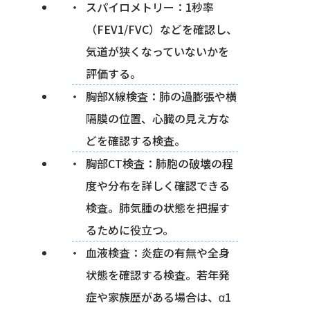
スパイロメトリー：1秒率
（FEV1/FVC）などを確認し、
気道が狭くなっていないかを
評価する。
胸部X線検査：肺の過膨張や横
隔膜の位置、心臓の見え方な
どを確認する検査。
胸部CT検査：肺胞の破壊の程
度や分布を詳しく確認できる
検査。肺気腫の状態を把握す
るために役立つ。
血液検査：炎症の有無や全身
状態を確認する検査。若年発
症や家族歴がある場合は、α1