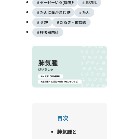
ゼーゼーいう(喘鳴)
息切れ
たんに血が混じる
たん
せき
だるさ・倦怠感
呼吸器内科
目次
肺気腫と