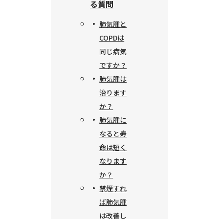
る質問
肺気腫と
COPDは
同じ病気
ですか？
肺気腫は
治ります
か？
肺気腫に
なると寿
命は短く
なります
か？
禁煙すれ
ば肺気腫
は改善し