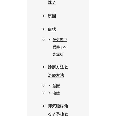
は？
原因
症状
肺気腫で
受診すべ
き症状
診断方法と
治療方法
診断
治療
肺気腫は治
る？予後と