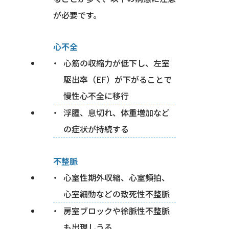
が必要です。
心不全
心筋の収縮力が低下し、左室
駆出率（EF）が下がることで
慢性心不全に移行
浮腫、息切れ、体重増加など
の症状が持続する
不整脈
心室性期外収縮、心室頻拍、
心室細動などの致死性不整脈
房室ブロックや徐脈性不整脈
も出現しうる