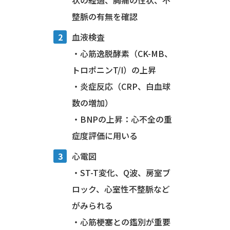
状の経過、胸痛の性状、不
整脈の有無を確認
血液検査
・心筋逸脱酵素（CK-MB、
トロポニンT/I）の上昇
・炎症反応（CRP、白血球
数の増加）
・BNPの上昇：心不全の重
症度評価に用いる
心電図
・ST-T変化、Q波、房室ブ
ロック、心室性不整脈など
がみられる
・心筋梗塞との鑑別が重要