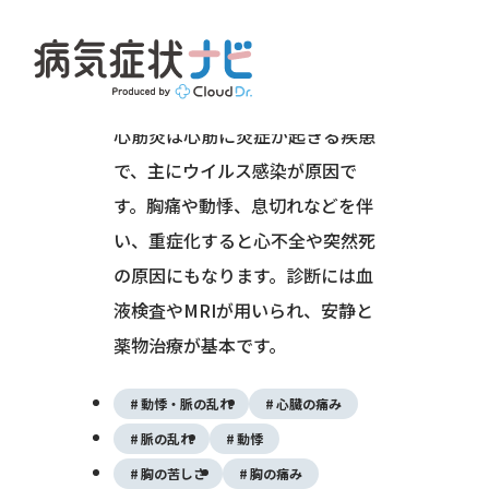
心臓・血管（循環器系）
心筋・弁膜・心膜の病気
心筋炎は心筋に炎症が起きる疾患
で、主にウイルス感染が原因で
す。胸痛や動悸、息切れなどを伴
い、重症化すると心不全や突然死
の原因にもなります。診断には血
液検査やMRIが用いられ、安静と
薬物治療が基本です。
動悸・脈の乱れ
心臓の痛み
脈の乱れ
動悸
胸の苦しさ
胸の痛み