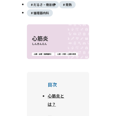
だるさ・倦怠感
発熱
循環器内科
目次
心筋炎と
は？