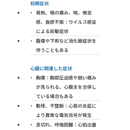
初期症状
発熱、喉の痛み、咳、倦怠
感、食欲不振：ウイルス感染
による前駆症状
腹痛や下痢など消化器症状を
伴うこともある
心臓に関連した症状
胸痛：胸部圧迫感や鋭い痛み
が見られる。心膜炎を合併し
ている場合もある
動悸、不整脈：心筋の炎症に
より異常な電気信号が発生
息切れ、呼吸困難：心拍出量