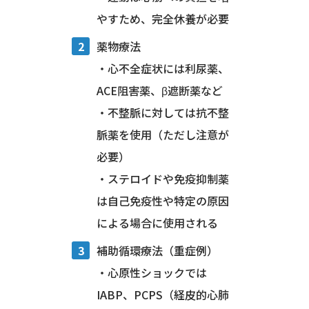
やすため、完全休養が必要
薬物療法
・心不全症状には利尿薬、
ACE阻害薬、β遮断薬など
・不整脈に対しては抗不整
脈薬を使用（ただし注意が
必要）
・ステロイドや免疫抑制薬
は自己免疫性や特定の原因
による場合に使用される
補助循環療法（重症例）
・心原性ショックでは
IABP、PCPS（経皮的心肺