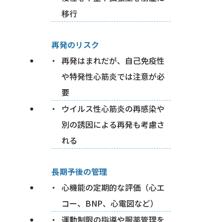
移行
再発のリスク
再発はまれだが、自己免疫性
や特発性心筋炎では注意が必
要
ウイルス性心筋炎の再感染や
別の誘因による再発も考慮さ
れる
長期予後の管理
心機能の定期的な評価（心エ
コー、BNP、心電図など）
運動制限の指導や服薬管理を