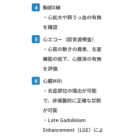
胸部X線
・心拡大や肺うっ血の有無
を確認
心エコー（超音波検査）
・心筋の動きの異常、左室
機能の低下、心膜液の有無
を評価
心臓MRI
・炎症部位の描出が可能
で、非侵襲的に正確な診断
が可能
・Late Gadolinium
Enhancement（LGE）によ