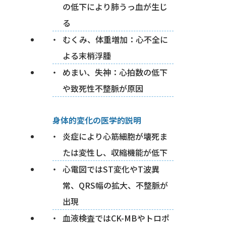
の低下により肺うっ血が生じ
る
むくみ、体重増加：心不全に
よる末梢浮腫
めまい、失神：心拍数の低下
や致死性不整脈が原因
身体的変化の医学的説明
炎症により心筋細胞が壊死ま
たは変性し、収縮機能が低下
心電図ではST変化やT波異
常、QRS幅の拡大、不整脈が
出現
血液検査ではCK-MBやトロポ