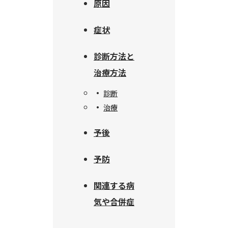
原因
症状
診断方法と
治療方法
診断
治療
予後
予防
関連する病
気や合併症