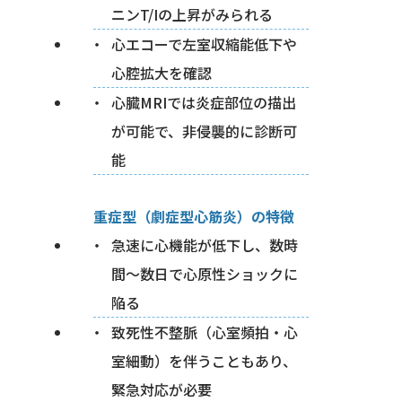
ニンT/Iの上昇がみられる
心エコーで左室収縮能低下や
心腔拡大を確認
心臓MRIでは炎症部位の描出
が可能で、非侵襲的に診断可
能
重症型（劇症型心筋炎）の特徴
急速に心機能が低下し、数時
間〜数日で心原性ショックに
陥る
致死性不整脈（心室頻拍・心
室細動）を伴うこともあり、
緊急対応が必要