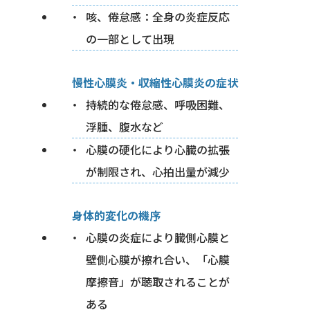
咳、倦怠感：全身の炎症反応
の一部として出現
慢性心膜炎・収縮性心膜炎の症状
持続的な倦怠感、呼吸困難、
浮腫、腹水など
心膜の硬化により心臓の拡張
が制限され、心拍出量が減少
身体的変化の機序
心膜の炎症により臓側心膜と
壁側心膜が擦れ合い、「心膜
摩擦音」が聴取されることが
ある