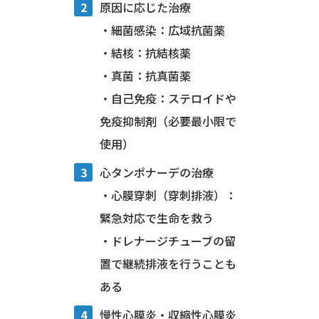
原因に応じた治療
・細菌感染：広域抗菌薬
・結核：抗結核薬
・真菌：抗真菌薬
・自己免疫：ステロイドや
免疫抑制剤（必要最小限で
使用）
心タンポナーデの治療
・心膜穿刺（穿刺排液）：
緊急対応で生命を救う
・ドレナージチューブの留
置で継続排液を行うことも
ある
慢性心膜炎・収縮性心膜炎