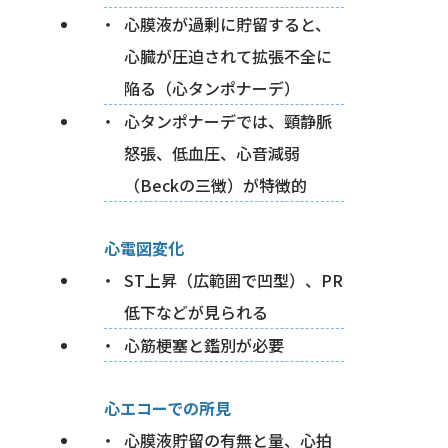
心膜液が過剰に貯留すると、
心臓が圧迫されて拡張不全に
陥る（心タンポナーデ）
心タンポナーデでは、頸静脈
怒張、低血圧、心音減弱
（Beckの三徴）が特徴的
心電図変化
ST上昇（広範囲で凹型）、PR
低下などが見られる
心筋梗塞と鑑別が必要
心エコーでの所見
心膜液貯留の有無と量、心拍