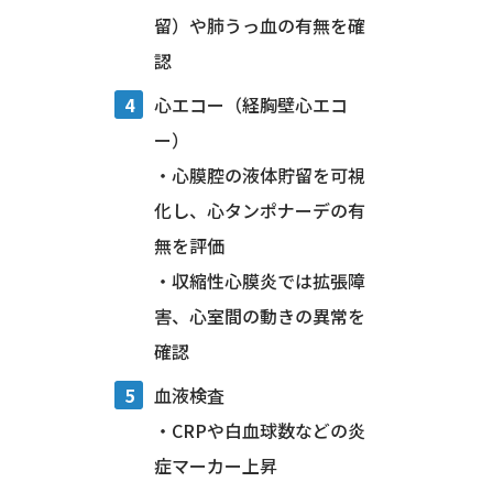
留）や肺うっ血の有無を確
認
心エコー（経胸壁心エコ
ー）
・心膜腔の液体貯留を可視
化し、心タンポナーデの有
無を評価
・収縮性心膜炎では拡張障
害、心室間の動きの異常を
確認
血液検査
・CRPや白血球数などの炎
症マーカー上昇