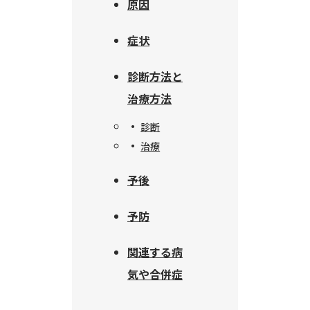
原因
症状
診断方法と
治療方法
診断
治療
予後
予防
関連する病
気や合併症