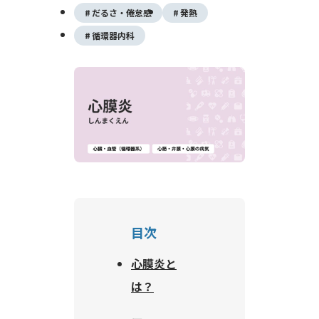
だるさ・倦怠感
発熱
循環器内科
目次
心膜炎と
は？