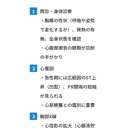
問診・身体診察
・胸痛の性状（呼吸や姿勢
で変化するか）、発熱の有
無、全身状態を確認
・心膜摩擦音の聴取が診断
の手がかり
心電図
・急性期には広範囲のST上
昇（凹型）、PR間隔の短縮
が見られる
・心筋梗塞との鑑別に重要
胸部X線
・心陰影の拡大（心膜液貯