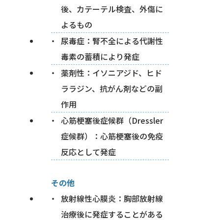
後、カテーテル検査、外傷に
よるもの
尿毒症：腎不全による代謝性
毒素の蓄積により発症
薬剤性：イソニアジド、ヒド
ララジン、抗がん剤などの副
作用
心筋梗塞後症候群（Dressler
症候群）：心筋梗塞後の免疫
反応として発症
その他
放射線性心膜炎：胸部放射線
治療後に発症することがある