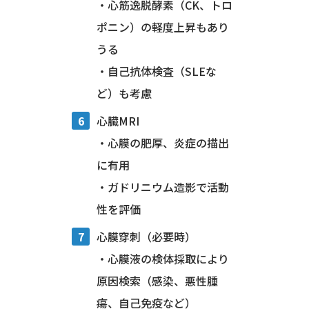
・心筋逸脱酵素（CK、トロ
ポニン）の軽度上昇もあり
うる
・自己抗体検査（SLEな
ど）も考慮
心臓MRI
・心膜の肥厚、炎症の描出
に有用
・ガドリニウム造影で活動
性を評価
心膜穿刺（必要時）
・心膜液の検体採取により
原因検索（感染、悪性腫
瘍、自己免疫など）