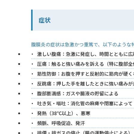
症状
腹膜炎の症状は急激かつ重篤で、以下のような
激しい腹痛：急激に発症し、時間とともに広
圧痛：触ると強い痛みを訴える（特に腹部全
筋性防御：お腹を押すと反射的に筋肉が硬く
反跳痛：押した手を離したときに強い痛みが
腹部膨満感：ガスや腸液の貯留による
吐き気・嘔吐：消化管の麻痺や閉塞によって
発熱（38℃以上）、悪寒
頻脈、呼吸促迫、発汗
排便・排ガスの停止（腸の運動停止による）