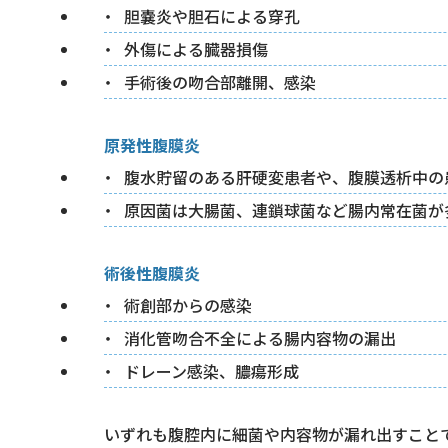
胆嚢炎や胆石による穿孔
外傷による臓器損傷
手術後の吻合部離開、感染
原発性腹膜炎
腹水貯留のある肝硬変患者や、腹膜透析中の
原因菌は大腸菌、連鎖球菌など腸内常在菌が
術後性腹膜炎
術創部からの感染
消化管吻合不全による腸内容物の漏出
ドレーン感染、膿瘍形成
いずれも腹腔内に細菌や内容物が漏れ出すこと