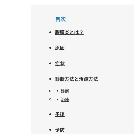
目次
腹膜炎とは？
原因
症状
診断方法と治療方法
診断
治療
予後
予防