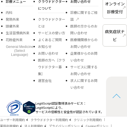
診療メニュー
クラウドドクター
お問い合わせ
オンライン
について
診療受付
内科
診療に関するご相
発熱外来
クラウドドクター
談
頭痛外来
とは
医師の方からのお
病気症状ナ
生活習慣病外来
サービスの使い方
問い合わせ
ビ
花粉症外来
よくあるご質問
医療機関様からの
お知らせ
お問い合わせ
General Medicine
(Select
お問い合わせ
企業様からのお問
Language)
医師の方へ［クラ
い合わせ
ウドドクター募
サービスに関する
集］
お問い合わせ
運営会社
求人に関するお問
い合わせ
LegitScript認証取得済みサービス：
LegitScriptにより、
サービスの信頼性と安全性が認証されています。
ユーザー利用規約
クラウドドクター利用規約
クリニック利用規約
薬局利用規約
法人利用規約
プライバシーポリシー
Cookieポリシー