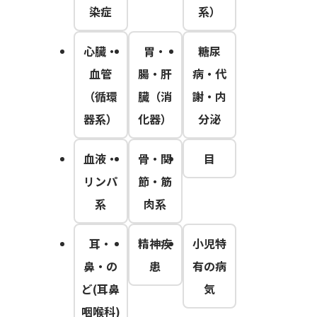
染症
系）
心臓・
胃・
糖尿
血管
腸・肝
病・代
（循環
臓（消
謝・内
器系）
化器）
分泌
血液・
骨・関
目
リンパ
節・筋
系
肉系
耳・
精神疾
小児特
鼻・の
患
有の病
ど(耳鼻
気
咽喉科)