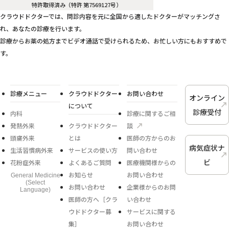
特許取得済み（特許 第7569127号）
クラウドドクターでは、問診内容を元に全国から適したドクターがマッチングさ
れ、あなたの診療を行います。
診療からお薬の処方までビデオ通話で受けられるため、お忙しい方にもおすすめで
す。
診療メニュー
クラウドドクター
お問い合わせ
オンライン
について
診療受付
内科
診療に関するご相
発熱外来
クラウドドクター
談
頭痛外来
とは
医師の方からのお
病気症状ナ
生活習慣病外来
サービスの使い方
問い合わせ
ビ
花粉症外来
よくあるご質問
医療機関様からの
お知らせ
お問い合わせ
General Medicine
(Select
お問い合わせ
企業様からのお問
Language)
医師の方へ［クラ
い合わせ
ウドドクター募
サービスに関する
集］
お問い合わせ