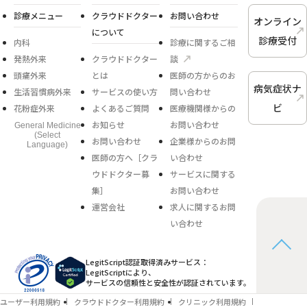
診療メニュー
クラウドドクター
お問い合わせ
オンライン
について
診療受付
内科
診療に関するご相
発熱外来
クラウドドクター
談
頭痛外来
とは
医師の方からのお
病気症状ナ
生活習慣病外来
サービスの使い方
問い合わせ
ビ
花粉症外来
よくあるご質問
医療機関様からの
お知らせ
お問い合わせ
General Medicine
(Select
お問い合わせ
企業様からのお問
Language)
医師の方へ［クラ
い合わせ
ウドドクター募
サービスに関する
集］
お問い合わせ
運営会社
求人に関するお問
い合わせ
LegitScript認証取得済みサービス：
LegitScriptにより、
サービスの信頼性と安全性が認証されています。
ユーザー利用規約
クラウドドクター利用規約
クリニック利用規約