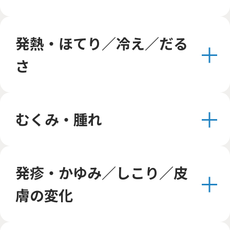
発熱・ほてり／冷え／だる
さ
むくみ・腫れ
発疹・かゆみ／しこり／皮
膚の変化