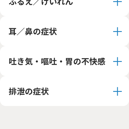
ふるえ／けいれん
耳／鼻の症状
吐き気・嘔吐・胃の不快感
排泄の症状