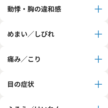
動悸・胸の違和感
めまい／しびれ
痛み／こり
目の症状